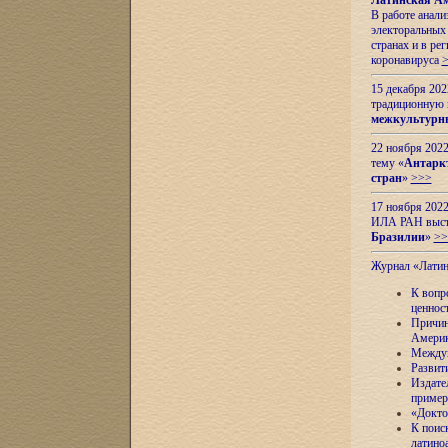
Латинская Ам
В работе анал
электоральных 
странах и в ре
коронавируса
15 декабря 20
традиционную
межкультурны
22 ноября 2022
тему «
Антаркт
стран
»
>>>
17 ноября 2022
ИЛА РАН высту
Бразилии
»
>>
Журнал «Лати
К вопр
ценнос
Причин
Амери
Междун
Развит
Издате
пример
«Докто
К поис
латино