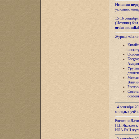
Испания пере
условиях неоп
15-16 сентябр
(Испания) был
orden mundial
Журнал «Лати
Китайс
инстит
Особен
Госуда
Амери
Уругва
движен
Мексик
Влияни
Распро
Советс
особен
14 сентября 20
молодых учён
Россия и Лат
П.П.Яковлева, 
ИЛА РАН журн