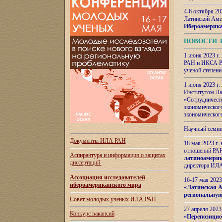
4-6 октября 20
Латинской Аме
Ибероамерика
НОВОСТИ 
1 июня 2023 г.
РАН и ИКСА РА
ученой степени
1 июня 2023 г
Институтом Ла
«Сотрудничеств
экономическог
экономическог
Научный семин
Документы ИЛА РАН
18 мая 2023 г
отношений РАН
Аспирантура и
информация о защитах
латиноамерик
диссертаций
директора ИЛА
Ассоциация исследователей
16-17 мая 202
ибероамериканского мира
«
Латинская Ам
региональную
Совет молодых ученых ИЛА РАН
27 апреля 2023
Конкурс вакансий
«
Перепозицио