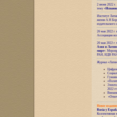
2 июня 2022 г
тему «
Испани
Институт Латин
жизни А.Н.Боро
издательского
26 мая 2022 г
Ассоциации ис
20 мая 2022 г.
Азия и Латин
мире
». Мероп
РАН, ИДВ РА
Журнал «Лати
Цифров
Социал
Гумани
«Полит
Электо
2022 гг
Внешняя
«Ответ
Новое издани
Rusia y España
Коллективная 