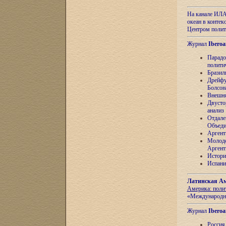
На канале ИЛА
океан в контек
Центром полит
Журнал
Iberoa
Парадо
полити
Бразил
Дрейфу
Болсон
Внешня
Двусто
анализ
Отдале
Объеди
Аргент
Молоде
Аргент
Истори
Испани
Латинская Ам
Америка: поли
«Международн
Журнал
Iberoa
Россия