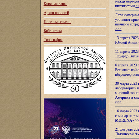
международн
Книжная лавка
институтами
>
Архив новостей
Латиноамерикан
уточняют приор
Полезные ссылки
научного сотр
>>>
Библиотека
13 апреля 202
Типография
Южной Атлант
11 апреля 202
Эдуардо Вилье
6 апреля 2023
Региональной 
ибероамерика
30 марта 2023
лабораторией и
мировой эконо
Америка в сис
>>>
16 марта 2023 
семинар на тем
MORENA
»
>
21 февраля 20
Латинской Ам