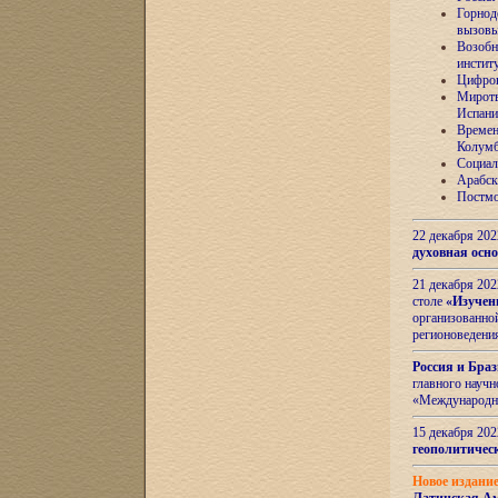
Горнод
вызов
Возобн
инстит
Цифров
Миротв
Испани
Времен
Колумб
Социал
Арабск
Постмо
22 декабря 20
духовная осн
21 декабря 20
столе
«Изучен
организованно
регионоведени
Россия и Бра
главного науч
«Международн
15 декабря 20
геополитическ
Новое издани