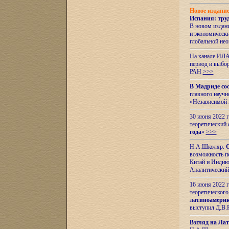
Новое издани
Испания: тру
В новом издан
и экономическ
глобальной не
На канале ИЛА
период и выбо
РАН
>>>
В Мадриде со
главного науч
«Независимой 
30 июня 2022 
теоретический 
года
»
>>>
Н.А.Школяр.
С
возможность пе
Китай и Индию,
Аналитический
16 июня 2022 г
теоретического
латиноамерик
выступил Д.В.
Взгляд на Ла