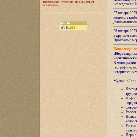
гиперссылка (hyperlink) на old.ilaran.ru
исследований 
обязательна.
27 января 2023
контексте глоб
дипломатическ
26 января 2023
в круглом сто
Программа ме
Новое издани
Ибероамерика
идентичности
В монографии 
географических
исторических 
Журнал «Лати
Президе
трудно
Цифров
паради
Соврем
Россия
Новые 
челове
Россия
культу
Перон: