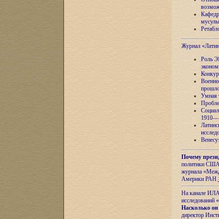
возмож
Кафедр
мусуль
Ретабло
Журнал «Лати
Роль Э
эконом
Конкур
Военно
прошло
Умная 
Пробле
Социал
1910—1
Латинс
исслед
Венесу
Почему прези
политики США 
журнала «Межд
Америки РАН
На канале ИЛА
исследований «
Насколько он
директор Инст