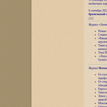
13 сентября 2
необычных кар
6 сентября 20
бразильской г
>>>
Журнал «Лати
Новые 
Социал
«Вакци
перспе
Такие 
коммун
Тема И
«Локус
System 
Журнал
Iberoa
От гео
перефо
От отк
объеди
Евросо
Типоло
Левое д
правой
Мексик
Отноше