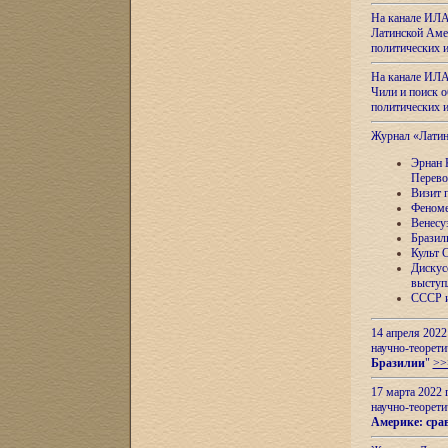
На канале ИЛА
Латинской Амер
политических
На канале ИЛА
Чили и поиск о
политических
Журнал «Лати
Эрнан 
Перево
Визит 
Феноме
Венесу
Бразил
Культ 
Дискус
выступ
СССР и
14 апреля 2022
научно-теорети
Бразилии
"
>>
17 марта 2022 
научно-теорети
Америке: сра