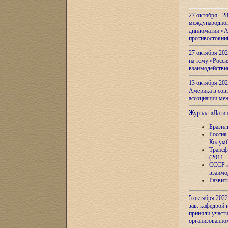
27 октября - 2
международног
дипломатии «А
противостояни
27 октября 20
на тему «Росси
взаимодействи
13 октября 202
Америка в сов
ассоциации ме
Журнал «Лати
Бразил
Россия
Колумб
Трансф
(2011—
СССР и
взаимо
Развит
5 октября 2022
зав. кафедрой
приняли участи
организованно