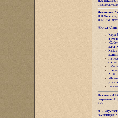
Н.А.Школяра н
и латиноамери
Латинская Ам
П.П.Яковлева, 
ИЛА РАН журн
Журнал «Лати
Хорхе 
времен
«Собст
неравн
Хайме 
полити
На пер
соврем
Либера
Новое 
2019—
«Не оч
устояв
Россий
На канале ИЛА
современной Б
>>>
Д.В.Разумовск
комментарий 