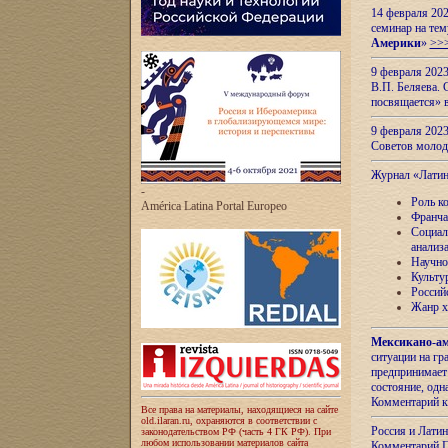
14 февраля 202
семинар на тем
Америки
»
>>
9 февраля 202
В.П. Беляева. 
посвящается» 
9 февраля 2023
Советов моло
Журнал «Лати
-
Роль к
América Latina Portal Europeo
Франча
Социал
анализ
Научно
Культу
Россий
Жанр х
Мексикано-ам
ситуации на г
предпринимает
состояние, одн
Комментарий к
Все права на материалы, находящиеся на сайте
old.ilaran.ru, охраняются в соответствии с
Россия и Лати
законодательством РФ (часть 4 ГК РФ). При
любом использовании материалов сайта
Комментарий П.