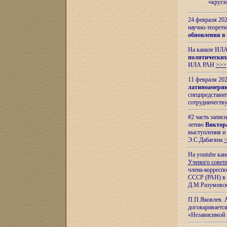
«кругл
24 февраля 202
научно-теорети
обновления в
На канале ИЛА
политических
ИЛА РАН
>>>
11 февраля 202
латиноамерик
спецпредстави
сотрудничест
#2 часть запис
летию
Виктор
выступления и
Э.С.Дабагяна
На youtube ка
Ученого совета
члена-корресп
СССР (РАН) в 1
Д.М.Разумовск
П.П.Яковлев.
договариваетс
«Независимой 