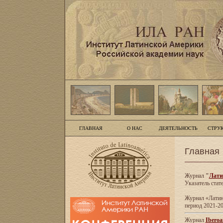
ГЛАВНАЯ
О НАС
ДЕЯТЕЛЬНОСТЬ
СТРУ
Главная
Журнал
"
Лати
Указатель стат
Журнал «Латинс
период 2021-20
Журнал
Iberoa