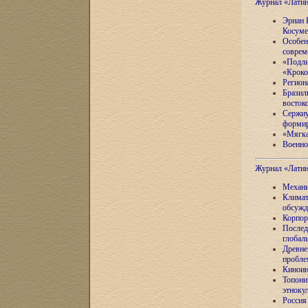
Журнал «Лати
Эрнан 
Косуме
Особен
соврем
«Подли
«Кроко
Регион
Бразил
восток
Сержиу
формир
«Мягка
Военно
Журнал «Лати
Механи
Климат
обсужд
Корпор
Послед
глобал
Древне
пробле
Киноин
Топони
этноку
Россия