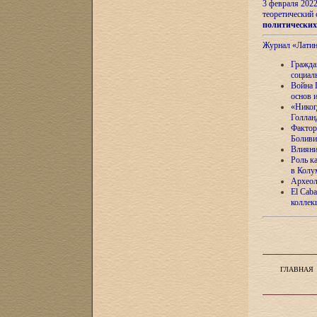
3 февраля 202
теоретический 
политически
Журнал «Лати
Гражда
социал
Война 
основ 
«Никог
Голлан
Фактор
Боливи
Влияни
Роль к
в Колу
Археол
El Caba
коллек
ГЛАВНАЯ