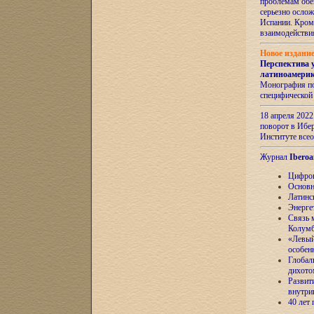
проблемам обе
серьезно ослож
Испании. Кром
взаимодейств
Новое издани
Перспектива 
латиноамери
Монография по
специфической
18 апреля 202
поворот в Ибер
Институте все
Журнал
Iberoa
Цифров
Основн
Латинс
Энерге
Связь 
Колум
«Левый
особен
Глобал
дихото
Развит
внутри
40 лет