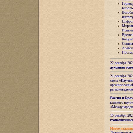
Горнод
вызов
Возобн
инстит
Цифров
Миротв
Испани
Времен
Колумб
Социал
Арабск
Постмо
22 декабря 20
духовная осн
21 декабря 20
столе
«Изучен
организованно
регионоведени
Россия и Бра
главного науч
«Международн
15 декабря 20
геополитическ
Новое издани