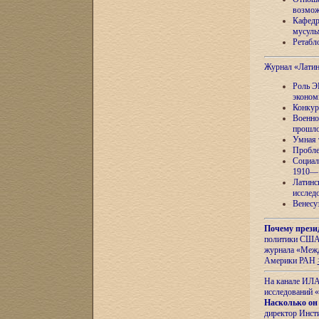
возмож
Кафедр
мусуль
Ретабло
Журнал «Лати
Роль Э
эконом
Конкур
Военно
прошло
Умная 
Пробле
Социал
1910—1
Латинс
исслед
Венесу
Почему прези
политики США 
журнала «Межд
Америки РАН
На канале ИЛА
исследований «
Насколько он
директор Инст