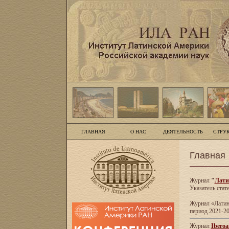
ГЛАВНАЯ
О НАС
ДЕЯТЕЛЬНОСТЬ
СТРУ
Главная
Журнал
"
Лати
Указатель стат
Журнал «Латинс
период 2021-20
Журнал
Iberoa