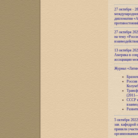
27 октября - 2
международног
дипломатии «А
противостояни
27 октября 20
на тему «Росси
взаимодействи
13 октября 202
Америка в сов
ассоциации ме
Журнал «Лати
Бразил
Россия
Колумб
Трансф
(2011—
СССР и
взаимо
Развит
5 октября 2022
зав. кафедрой
приняли участи
организованно