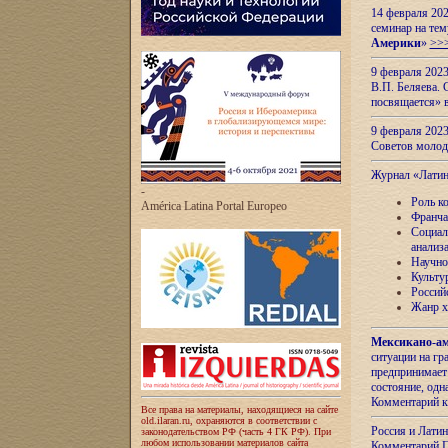
14 февраля 202
семинар на тем
Америки
»
>>
9 февраля 202
В.П. Беляева. 
посвящается» 
9 февраля 2023
Советов моло
Журнал «Лати
-
Роль к
América Latina Portal Europeo
Франча
Социал
анализ
Научно
Культу
Россий
Жанр х
Мексикано-ам
ситуации на г
предпринимает
состояние, одн
Комментарий к
Все права на материалы, находящиеся на сайте
old.ilaran.ru, охраняются в соответствии с
Россия и Лати
законодательством РФ (часть 4 ГК РФ). При
любом использовании материалов сайта
Комментарий П.