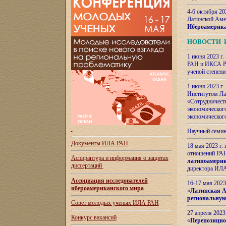
4-6 октября 20
Латинской Аме
Ибероамерика
НОВОСТИ 
1 июня 2023 г.
РАН и ИКСА РА
ученой степени
1 июня 2023 г
Институтом Ла
«Сотрудничеств
экономическог
экономическог
Научный семин
Документы ИЛА РАН
18 мая 2023 г
отношений РАН
Аспирантура и
информация о защитах
латиноамерик
диссертаций
директора ИЛА
Ассоциация исследователей
16-17 мая 202
ибероамериканского мира
«
Латинская Ам
региональную
Совет молодых ученых ИЛА РАН
27 апреля 2023
Конкурс вакансий
«
Перепозицио