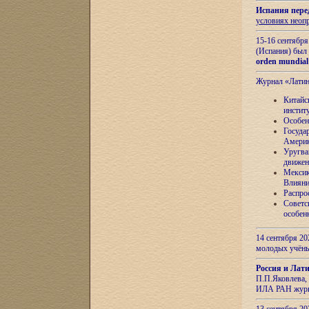
Испания пере
условиях неоп
15-16 сентябр
(Испания) был
orden mundial
Журнал «Лати
Китайс
инстит
Особен
Госуда
Амери
Уругва
движен
Мексик
Влияни
Распро
Советс
особен
14 сентября 20
молодых учён
Россия и Лат
П.П.Яковлева, 
ИЛА РАН журн