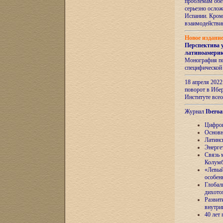
проблемам обе
серьезно ослож
Испании. Кром
взаимодейств
Новое издани
Перспектива 
латиноамери
Монография по
специфической
18 апреля 202
поворот в Ибер
Институте все
Журнал
Iberoa
Цифров
Основн
Латинс
Энерге
Связь 
Колум
«Левый
особен
Глобал
дихото
Развит
внутри
40 лет