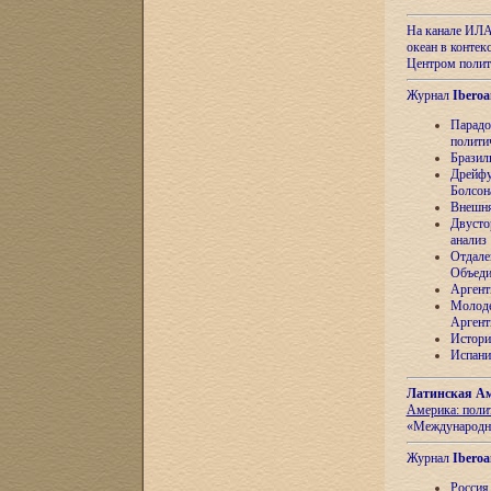
На канале ИЛА
океан в контек
Центром полит
Журнал
Iberoa
Парадо
полити
Бразил
Дрейфу
Болсон
Внешня
Двусто
анализ
Отдале
Объеди
Аргент
Молоде
Аргент
Истори
Испани
Латинская Ам
Америка: поли
«Международн
Журнал
Iberoa
Россия