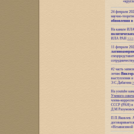
«кругл
24 февраля 202
научно-теорети
обновления в
На канале ИЛА
политических
ИЛА РАН
>>>
11 февраля 202
латиноамерик
спецпредстави
сотрудничест
#2 часть запис
летию
Виктор
выступления и
Э.С.Дабагяна
На youtube ка
Ученого совета
члена-корресп
СССР (РАН) в 1
Д.М.Разумовск
П.П.Яковлев.
договариваетс
«Независимой 