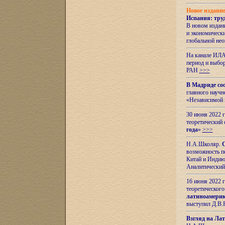
Новое издани
Испания: тру
В новом издан
и экономическ
глобальной не
На канале ИЛА
период и выбо
РАН
>>>
В Мадриде со
главного науч
«Независимой 
30 июня 2022 
теоретический 
года
»
>>>
Н.А.Школяр.
С
возможность пе
Китай и Индию,
Аналитический
16 июня 2022 г
теоретического
латиноамерик
выступил Д.В.
Взгляд на Ла