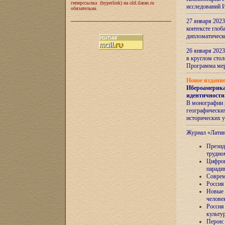
гиперссылка (hyperlink) на old.ilaran.ru
исследований 
обязательна.
27 января 2023
контексте глоб
дипломатическ
26 января 2023
в круглом сто
Программа ме
Новое издани
Ибероамерика
идентичности
В монографии 
географических
исторических 
Журнал «Лати
Президе
трудно
Цифров
паради
Соврем
Россия
Новые 
челове
Россия
культу
Перон: