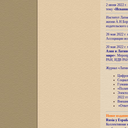
2 июня 2022 г
тему «
Испани
Институт Латин
жизни А.Н.Боро
издательского
26 мая 2022 г
Ассоциации ис
20 мая 2022 г.
Азия и Латин
мире
». Мероп
РАН, ИДВ РА
Журнал «Лати
Цифров
Социал
Гумани
«Полит
Электо
2022 гг
Внешняя
«Ответ
Новое издани
Rusia y España
Коллективная 