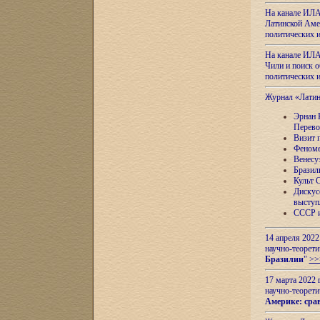
На канале ИЛА
Латинской Амер
политических
На канале ИЛА
Чили и поиск о
политических
Журнал «Лати
Эрнан 
Перево
Визит 
Феноме
Венесу
Бразил
Культ 
Дискус
выступ
СССР и
14 апреля 2022
научно-теорети
Бразилии
"
>>
17 марта 2022 
научно-теорети
Америке: сра