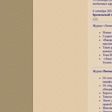
13 сентября 2
необычных кар
6 сентября 20
бразильской г
>>>
Журнал «Лати
Новые 
Социал
«Вакци
перспе
Такие 
коммун
Тема И
«Локус
System 
Журнал
Iberoa
От гео
перефо
От отк
объеди
Евросо
Типоло
Левое д
правой
Мексик
Отноше