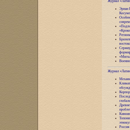
Журнал «Лати
Эрнан 
Косуме
Особен
соврем
«Подли
«Кроко
Регион
Бразил
восток
Сержиу
формир
«Мягка
Военно
Журнал «Лати
Механи
Климат
обсужд
Корпор
Послед
глобал
Древне
пробле
Киноин
Топони
этноку
Россия