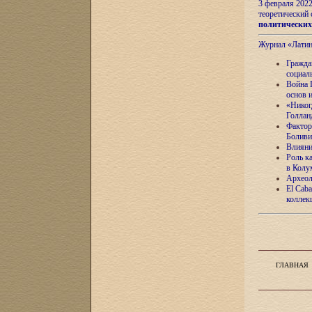
3 февраля 202
теоретический 
политически
Журнал «Лати
Гражда
социал
Война 
основ 
«Никог
Голлан
Фактор
Боливи
Влияни
Роль к
в Колу
Археол
El Caba
коллек
ГЛАВНАЯ