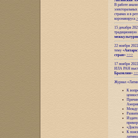
Латинская Ам
В работе анал
электоральных 
странах и в ре
коронавируса
15 декабря 20
традиционную
межкультурны
22 ноября 2022
тему «
Антаркт
стран
»
>>>
17 ноября 2022
ИЛА РАН высту
Бразилии
»
>>
Журнал «Лати
К вопр
ценнос
Причин
Амери
Междун
Развит
Издате
пример
«Докто
К поис
латино