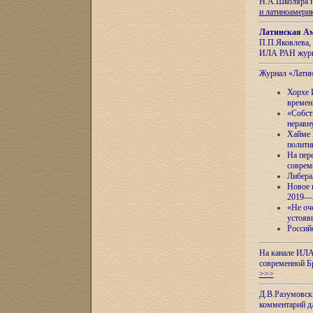
Н.А.Школяра н
и латиноамери
Латинская Ам
П.П.Яковлева, 
ИЛА РАН журн
Журнал «Лати
Хорхе 
времен
«Собст
неравн
Хайме 
полити
На пер
соврем
Либера
Новое 
2019—
«Не оч
устояв
Россий
На канале ИЛА
современной Б
>>>
Д.В.Разумовск
комментарий 