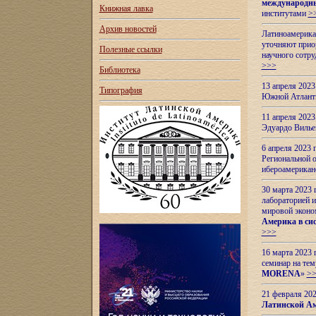
международн
Книжная лавка
институтами
>
Архив новостей
Латиноамерикан
уточняют приор
Полезные ссылки
научного сотр
>>>
Библиотека
13 апреля 202
Типография
Южной Атлант
11 апреля 202
Эдуардо Вилье
6 апреля 2023
Региональной 
ибероамерика
30 марта 2023
лабораторией и
мировой эконо
Америка в сис
>>>
16 марта 2023 
семинар на тем
MORENA
»
>
21 февраля 20
Латинской Ам