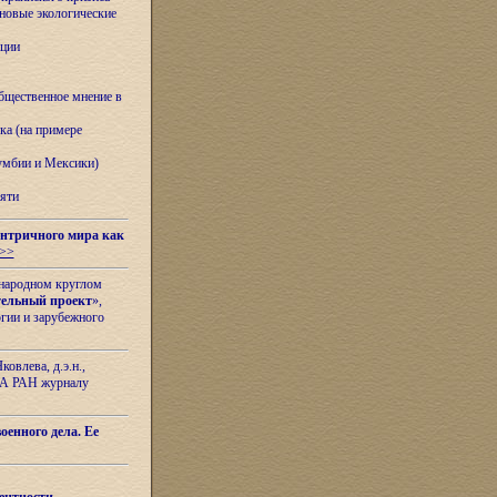
овые экологические
ации
бщественное мнение в
ка (на примере
лумбии и Мексики)
яти
нтричного мира как
>>
ународном круглом
тельный проект
»,
гии и зарубежного
овлева, д.э.н.,
ИЛА РАН журналу
оенного дела. Ее