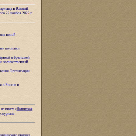
тарктида и Южный
ого 22 ноября 2022 г.
овы новой
ней политики
ерикой и Бразилией
и: количественный
вания Организации
я в России и
 на книгу «
Латинская
е журнала
украинского кризиса