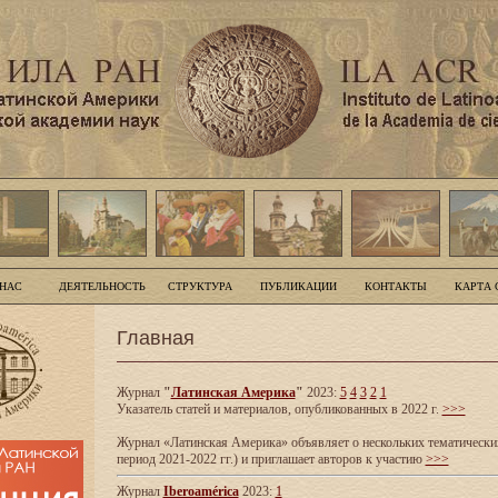
 НАС
ДЕЯТЕЛЬНОСТЬ
СТРУКТУРА
ПУБЛИКАЦИИ
КОНТАКТЫ
КАРТА 
Главная
Журнал
"
Латинская Америка
"
2023:
5
4
3
2
1
Указатель статей и материалов, опубликованных в 2022 г.
>>>
Журнал «Латинская Америка» объявляет о нескольких тематических
период 2021-2022 гг.) и приглашает авторов к участию
>>>
Журнал
Iberoamérica
2023:
1