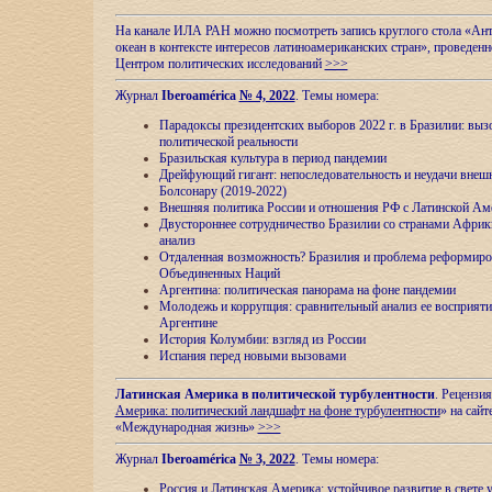
На канале ИЛА РАН можно посмотреть запись круглого стола «Ан
океан в контексте интересов латиноамериканских стран», проведенн
Центром политических исследований
>>>
Журнал
Iberoamérica
№ 4, 2022
. Темы номера:
Парадоксы президентских выборов 2022 г. в Бразилии: выз
политической реальности
Бразильская культура в период пандемии
Дрейфующий гигант: непоследовательность и неудачи внеш
Болсонару (2019-2022)
Внешняя политика России и отношения РФ с Латинской Ам
Двустороннее сотрудничество Бразилии со странами Африк
анализ
Отдаленная возможность? Бразилия и проблема реформиро
Объединенных Наций
Аргентина: политическая панорама на фоне пандемии
Молодежь и коррупция: сравнительный анализ ee восприяти
Аргентине
История Колумбии: взгляд из России
Испания перед новыми вызовами
Латинская Америка в политической турбулентности
. Рецензия
Америка: политический ландшафт на фоне турбулентности
» на сайт
«Международная жизнь»
>>>
Журнал
Iberoamérica
№ 3, 2022
. Темы номера:
Россия и Латинская Америка: устойчивое развитие в свете 