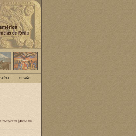
САЙТА
ESPAÑOL
 выпусках (досье на