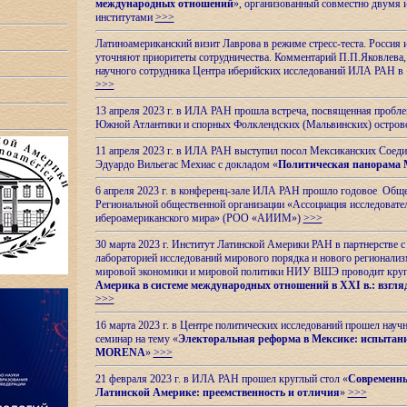
международных отношений
», организованный совместно двумя 
институтами
>>>
Латиноамериканский визит Лаврова в режиме стресс-теста. Россия 
уточняют приоритеты сотрудничества. Комментарий П.П.Яковлева, д
научного сотрудника Центра иберийских исследований ИЛА РАН в 
>>>
13 апреля 2023 г. в ИЛА РАН прошла встреча, посвященная пробл
Южной Атлантики и спорных
Фолклендских (Мальвинских) остро
11 апреля 2023 г. в ИЛА РАН выступил посол Мексиканских Соед
Эдуардо Вильегас Мехиас c докладом «
Политическая панорама 
6 апреля 2023 г. в конференц-зале ИЛА РАН прошло годовое Обще
Региональной общественной организации «Ассоциация исследовате
ибероамериканского мира» (РОО «АИИМ»)
>>>
30 марта 2023 г. Институт Латинской Америки РАН в партнерстве
лабораторией исследований мирового порядка и нового регионализ
мировой экономики и мировой политики НИУ ВШЭ проводит круг
Америка в системе международных отношений в XXI в.: взгляд
>>>
16 марта 2023 г. в Центре политических исследований прошел науч
семинар на тему «
Электоральная реформа в Мексике: испытани
MORENA
»
>>>
21 февраля 2023 г. в ИЛА РАН прошел круглый стол «
Современны
Латинской Америке: преемственность и отличия
»
>>>