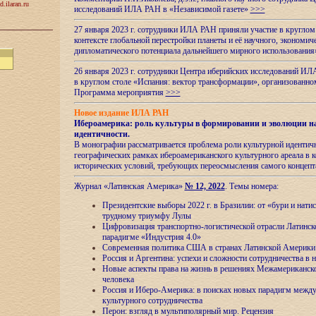
d.ilaran.ru
исследований ИЛА РАН в «Независимой газете»
>>>
27 января 2023 г. сотрудники ИЛА РАН приняли участие в круглом
контексте глобальной перестройки планеты и её научного, экономич
дипломатического потенциала дальнейшего мирного использовани
26 января 2023 г. сотрудники Центра иберийских исследований ИЛ
в круглом столе «Испания: вектор трансформации», организова
Программа мероприятия
>>>
Новое издание ИЛА РАН
Ибероамерика: роль культуры в формировании и эволюции н
идентичности
.
В монографии рассматривается проблема роли культурной идентич
географических рамках ибероамериканского культурного ареала в 
исторических условий, требующих переосмысления самого концепт
Журнал «Латинская Америка»
№ 12, 2022
. Темы номера:
Президентские выборы 2022 г. в Бразилии: от «бури и нати
трудному триумфу Лулы
Цифровизация транспортно-логистической отрасли Латинс
парадигме «Индустрия 4.0»
Современная политика США в странах Латинской Америки 
Россия и Аргентина: успехи и сложности сотрудничества в 
Новые аспекты права на жизнь в решениях Межамериканско
человека
Россия и Иберо-Америка: в поисках новых парадигм межд
культурного сотрудничества
Перон: взгляд в мультиполярный мир. Рецензия