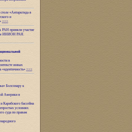
 столе «Антарктида в
еского и
я»
>>>
А РАН приняли участие
нном ИНИОН РАН.
ациональной
ности в
контексте новых
а «идентичность»
>>>
ска» Болсонару к
кой Америки в
и Карибского бассейна
непростых условиях
го суда по правам
ународного