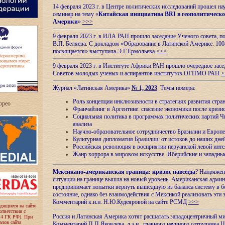
14 февраля 2023 г. в Центре политических исследований прошел на
семинар на тему «
Китайская инициатива BRI в геополитическо
Америки
»
>>>
9 февраля 2023 г. в ИЛА РАН прошло заседание Ученого совета, п
В.П. Беляева. С докладом «Образование в Латинской Америке. 100
посвящается» выступила Э.Г.Ермольева
>>>
9 февраля 2023 г. в Институте Африки РАН прошло очередное засе
Советов молодых ученых и аспирантов институтов ОГПМО РАН
>
Журнал «Латинская Америка»
№ 1, 2023
. Темы номера:
Роль концепции инклюзивности в стратегиях развития стр
ropeo
Франчайзинг в Аргентине: спасение экономики после кризи
Социальная политика в программах политических партий Чи
анализа
Научно-образовательное сотрудничество Бразилии и Европе
Культурная дипломатия Бразилии: от истоков до наших дне
Российская революция в восприятии перуанской левой инт
Жанр хоррора в мировом искусстве. Иберийские и западн
Мексикано-американская граница: кризис навсегда
? Напряжен
ситуации на границе вышла на новый уровень. Американская адми
предпринимает попытки вернуть вышедшую из баланса систему в б
состояние, однако без взаимодействия с Мексикой реализовать эти 
Комментарий к.и.н. Н.Ю.Кудеяровой на сайте РСМД
>>>
одящиеся на сайте
оответствии с
Россия и Латинская Америка хотят расшатать западоцентричный м
 4 ГК РФ). При
лов сайта
Комментарий П.П.Яковлева, д.э.н., главного научного сотрудника 