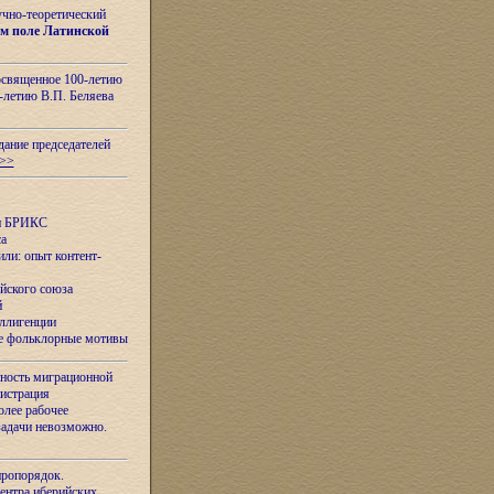
учно-теоретический
м поле Латинской
освященное 100-летию
-летию В.П. Беляева
дание председателей
>>
ан БРИКС
са
ли: опыт контент-
йского союза
й
еллигенции
ые фольклорные мотивы
ность миграционной
нистрация
олее рабочее
задачи невозможно.
иропорядок.
Центра иберийских