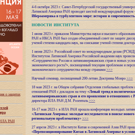
4-6 октября 2023 г. Санкт-Петербургский государственный универс
Латинской Америки РАН проводят шестой международный форум 
Ибероамерика в турбулентном мире: история и современность
НОВОСТИ ИНСТИТУТА
1 июня 2023 г. приказом Министерства науки и высшего образован
РАН и ИКСА РАН был создан объединенный совет по защите диссер
ученой степени кандидата наук, на соискание ученой степени доктор
1 июня 2023 г. Российский совет по международным делам (РСМД)
Институтом Латинской Америки Российской академии наук провели
«Сотрудничество России и латиноамериканских стран в новых услов
экономического роста?», посвященный текущим проблемам и персп
экономического сотрудничества между странами
>>>
Научный семинар, посвященный 200-летию Доктрины Монро
>>>
18 мая 2023 г. на Общем собрании Отделения глобальных проблем
отношений РАН с докладом на тему «
Левый тренд в политическ
ия о защитах
латиноамериканских стран и его проявление в отношениях с 
директора ИЛА РАН Д.М. Розенталь
>>>
телей
16-17 мая 2023 г. в ИЛА РАН прошла конференция молодых латин
ира
«
Латинская Америка: молодые исследователи в поиске нового 
региональную проблематику
»
>>>
 ИЛА РАН
27 апреля 2023 г. в Институте Китая и современной Азии РАН про
«
Перепозиционирование Китая в Латинской
Америке в услови