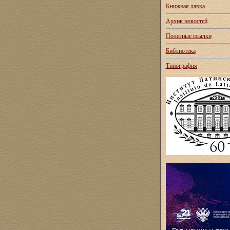
Книжная лавка
Архив новостей
Полезные ссылки
Библиотека
Типография