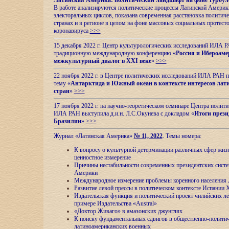
Латинская Америка: политический ландшафт на фоне турбул
В работе анализируются политические процессы Латинской Америки
электоральных циклов, показана современная расстановка политиче
странах и в регионе в целом на фоне массовых социальных протест
коронавируса
>>>
15 декабря 2022 г. Центр культурологических исследований ИЛА 
традиционную международную конференцию «
Россия и Ибероаме
межкультурный диалог в XXI веке
»
>>>
22 ноября 2022 г. в Центре политических исследований ИЛА РАН п
тему «
Антарктида и Южный океан в контексте интересов лат
стран
»
>>>
17 ноября 2022 г. на научно-теоретическом семинаре Центра полит
ИЛА РАН выступила д.и.н. Л.С.Окунева с докладом «
Итоги прези
Бразилии
»
>>>
Журнал «Латинская Америка»
№ 11, 2022
. Темы номера:
К вопросу о культурной детерминации различных сфер жиз
ценностное измерение
Причины нестабильности современных президентских систе
Америки
Международное измерение проблемы коренного населения
Развитие левой прессы в политическом контексте Испании 
Издательская функция и политический проект чилийских л
примере Издательства «Austral»
«Доктор Живаго» в амазонских джунглях
К поиску фундаментальных сдвигов в общественно-полити
латиноамериканских военных