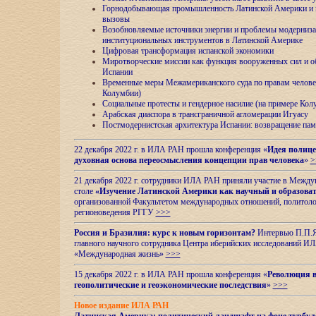
Горнодобывающая промышленность Латинской Америки и н
вызовы
Возобновляемые источники энергии и проблемы модерниз
институциональных инструментов в Латинской Америке
Цифровая трансформация испанской экономики
Миротворческие миссии как функция вооруженных сил и о
Испании
Временные меры Межамериканского суда по правам челове
Колумбии)
Социальные протесты и гендерное насилие (на примере Ко
Арабская диаспора в трансграничной агломерации Игуасу
Постмодернистская архитектура Испании: возвращение пам
22 декабря 2022 г. в ИЛА РАН прошла конференция «
Идея полице
духовная основа переосмысления концепции прав человека
»
>
21 декабря 2022 г. сотрудники ИЛА РАН приняли участие в Межд
столе
«Изучение Латинской Америки как научный и образова
организованной Факультетом международных отношений, политоло
регионоведения
РГГУ
>>>
Россия и Бразилия: курс к новым горизонтам?
Интервью П.П.Як
главного научного сотрудника Центра иберийских исследований 
«Международная жизнь»
>>>
15 декабря 2022 г. в ИЛА РАН прошла конференция «
Революция в
геополитические и геоэкономические последствия
»
>>>
Новое издание ИЛА РАН