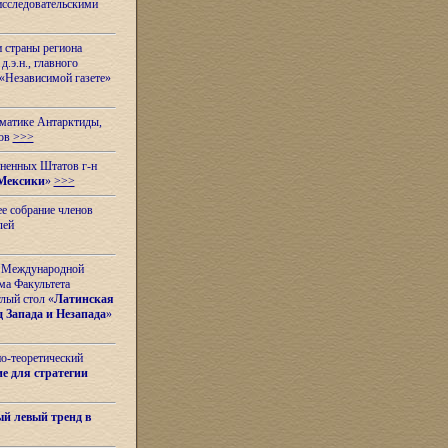
исследовательскими
и страны региона
.э.н., главного
«Независимой газете»
ематике Антарктиды,
вов
>>>
иненных Штатов г-н
Мексики
»
>>>
е собрание членов
лей
 с Международной
ма Факультета
лый стол «
Латинская
 Запада и Незапада
»
но-теоретический
е для стратегии
й левый тренд в