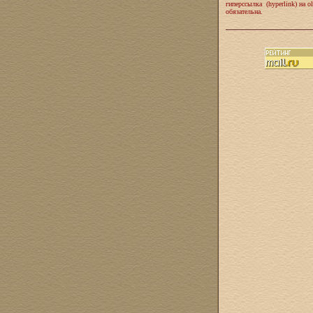
гиперссылка (hyperlink) на ol
обязательна.