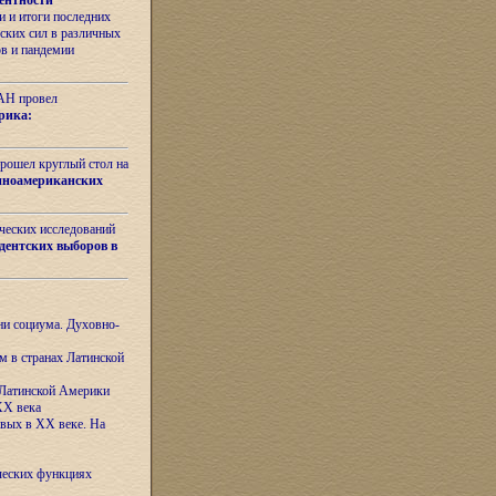
ентности
 и итоги последних
ских сил в различных
ов и пандемии
РАН провел
рика:
рошел круглый стол на
иноамериканских
ических исследований
дентских выборов в
ни социума. Духовно-
м в странах Латинской
 Латинской Америки
XX века
евых в XX веке. На
ческих функциях