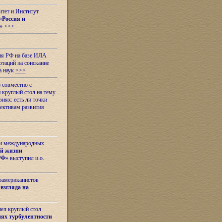
итет и Институт
«
Россия и
»
>>>
ия РФ на базе ИЛА
таций на соискание
а наук
>>>
 совместно с
 круглый стол на тему
иях: есть ли точки
ективам развития
 и международных
ой жизни
РФ
» выступил и.о.
оамериканистов
взгляда на
шел круглый стол
ях турбулентности