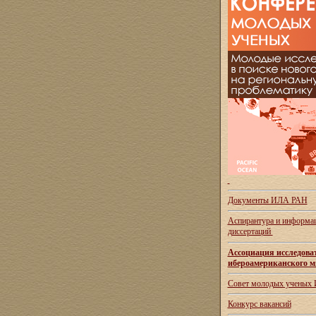
Документы ИЛА РАН
Аспирантура и
информац
диссертаций
Ассоциация исследова
ибероамериканского м
Совет молодых ученых
Конкурс вакансий