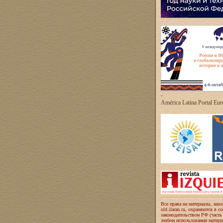
-
América Latina Portal Eu
Все права на материалы, нах
old.ilaran.ru, охраняются в с
законодательством РФ (часть
любом использовании материа