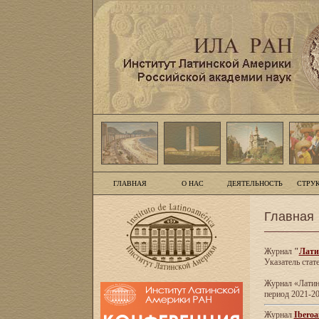
ГЛАВНАЯ
О НАС
ДЕЯТЕЛЬНОСТЬ
СТРУ
Главная
Журнал
"
Лати
Указатель стат
Журнал «Латинс
период 2021-20
Журнал
Iberoa