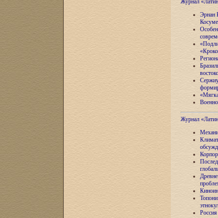
Журнал «Лати
Эрнан 
Косуме
Особен
соврем
«Подли
«Кроко
Регион
Бразил
восток
Сержиу
формир
«Мягка
Военно
Журнал «Лати
Механи
Климат
обсужд
Корпор
Послед
глобал
Древне
пробле
Киноин
Топони
этноку
Россия