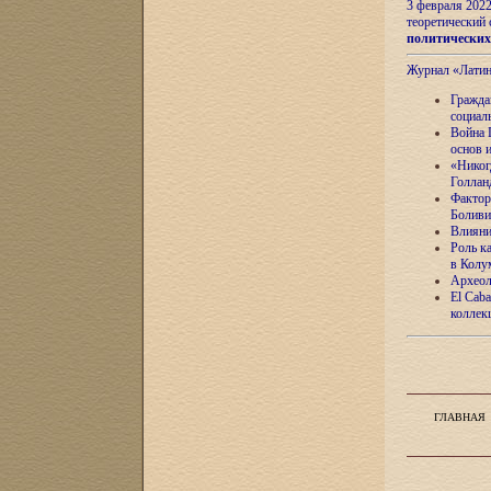
3 февраля 202
теоретический 
политически
Журнал «Лати
Гражда
социал
Война 
основ 
«Никог
Голлан
Фактор
Боливи
Влияни
Роль к
в Колу
Археол
El Caba
коллек
ГЛАВНАЯ