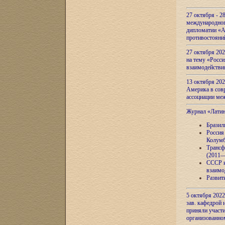
27 октября - 2
международног
дипломатии «А
противостояни
27 октября 20
на тему «Росси
взаимодействи
13 октября 202
Америка в сов
ассоциации ме
Журнал «Лати
Бразил
Россия
Колумб
Трансф
(2011—
СССР и
взаимо
Развит
5 октября 2022
зав. кафедрой
приняли участи
организованно