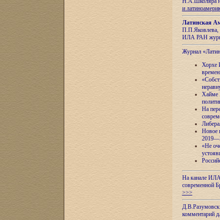
Н.А.Школяра н
и латиноамери
Латинская Ам
П.П.Яковлева, 
ИЛА РАН журн
Журнал «Лати
Хорхе 
времен
«Собст
неравн
Хайме 
полити
На пер
соврем
Либера
Новое 
2019—
«Не оч
устояв
Россий
На канале ИЛА
современной Б
>>>
Д.В.Разумовск
комментарий 