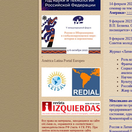
14 февраля 202
семинар на тем
Америки
»
>>
9 февраля 202
В.П. Беляева. 
посвящается» 
9 февраля 2023
Советов моло
Журнал «Лати
-
Роль к
América Latina Portal Europeo
Франча
Социал
анализ
Научно
Культу
Россий
Жанр х
Мексикано-ам
ситуации на г
предпринимает
состояние, одн
Комментарий к
Все права на материалы, находящиеся на сайте
old.ilaran.ru, охраняются в соответствии с
Россия и Лати
законодательством РФ (часть 4 ГК РФ). При
любом использовании материалов сайта
Комментарий П.