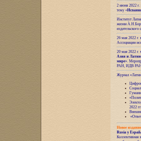
2 июня 2022 г
тему «
Испани
Институт Латин
жизни А.Н.Боро
издательского
26 мая 2022 г
Ассоциации ис
20 мая 2022 г.
Азия и Латин
мире
». Мероп
РАН, ИДВ РА
Журнал «Лати
Цифров
Социал
Гумани
«Полит
Электо
2022 гг
Внешняя
«Ответ
Новое издани
Rusia y España
Коллективная 