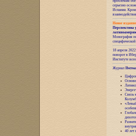
проблемам обе
серьезно ослож
Испании. Кром
взаимодейств
Новое издани
Перспектива 
латиноамери
Монография по
специфической
18 апреля 202
поворот в Ибер
Институте все
Журнал
Iberoa
Цифров
Основн
Латинс
Энерге
Связь 
Колум
«Левый
особен
Глобал
дихото
Развит
внутри
40 лет