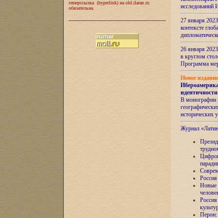
гиперссылка (hyperlink) на old.ilaran.ru
исследований 
обязательна.
27 января 2023
контексте глоб
дипломатическ
26 января 2023
в круглом сто
Программа ме
Новое издани
Ибероамерика
идентичности
В монографии 
географических
исторических 
Журнал «Лати
Президе
трудно
Цифров
паради
Соврем
Россия
Новые 
челове
Россия
культу
Перон: