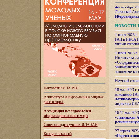
4-6 октября 20
Латинской Аме
Ибероамерика
НОВОСТИ 
1 июня 2023 г.
РАН и ИКСА РА
ученой степени
1 июня 2023 г
Институтом Ла
«Сотрудничеств
экономическог
экономическог
Научный семин
Документы ИЛА РАН
18 мая 2023 г
отношений РАН
Аспирантура и
информация о защитах
латиноамерик
диссертаций
директора ИЛА
Ассоциация исследователей
16-17 мая 202
ибероамериканского мира
«
Латинская Ам
региональную
Совет молодых ученых ИЛА РАН
27 апреля 2023
Конкурс вакансий
«
Перепозицио