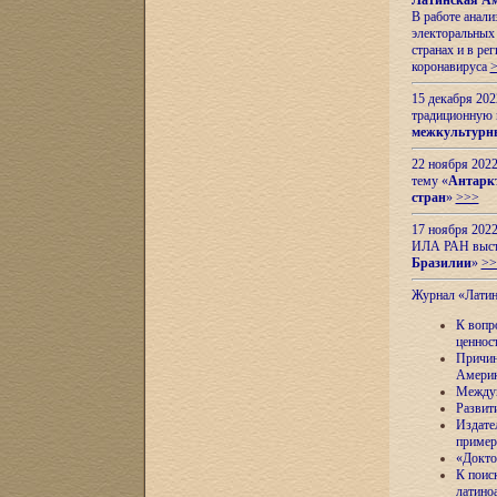
Латинская Ам
В работе анал
электоральных 
странах и в ре
коронавируса
15 декабря 20
традиционную
межкультурны
22 ноября 2022
тему «
Антаркт
стран
»
>>>
17 ноября 2022
ИЛА РАН высту
Бразилии
»
>>
Журнал «Лати
К вопр
ценнос
Причин
Амери
Междун
Развит
Издате
пример
«Докто
К поис
латино