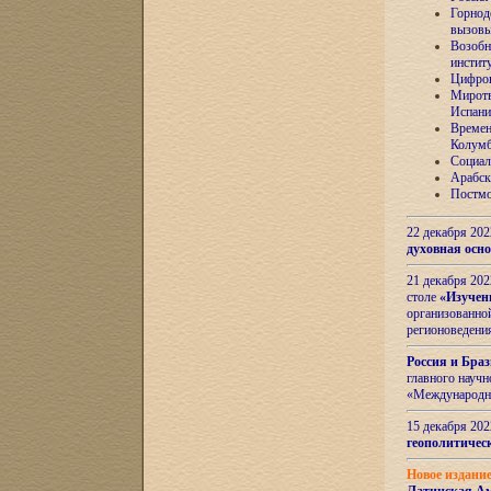
Горнод
вызов
Возобн
инстит
Цифров
Миротв
Испани
Времен
Колумб
Социал
Арабск
Постмо
22 декабря 20
духовная осн
21 декабря 20
столе
«Изучен
организованно
регионоведени
Россия и Бра
главного науч
«Международн
15 декабря 20
геополитическ
Новое издани