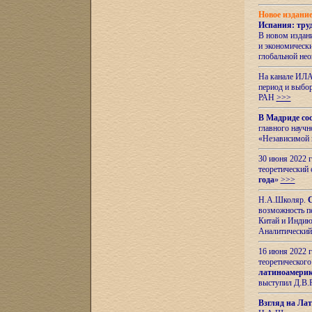
Новое издани
Испания: тру
В новом издан
и экономическ
глобальной не
На канале ИЛА
период и выбо
РАН
>>>
В Мадриде со
главного науч
«Независимой 
30 июня 2022 
теоретический 
года
»
>>>
Н.А.Школяр.
С
возможность пе
Китай и Индию,
Аналитический
16 июня 2022 г
теоретического
латиноамерик
выступил Д.В.
Взгляд на Ла