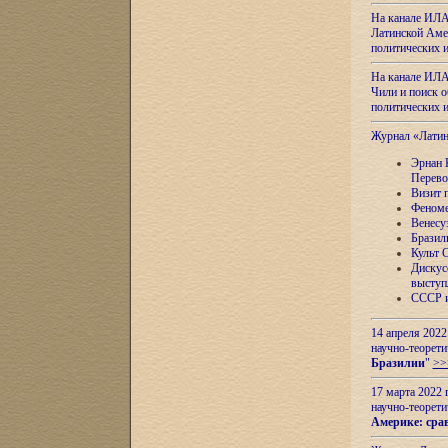
На канале ИЛА
Латинской Амер
политических
На канале ИЛА
Чили и поиск о
политических
Журнал «Лати
Эрнан 
Перево
Визит 
Феноме
Венесу
Бразил
Культ 
Дискус
выступ
СССР и
14 апреля 2022
научно-теорети
Бразилии
"
>>
17 марта 2022 
научно-теорети
Америке: сра