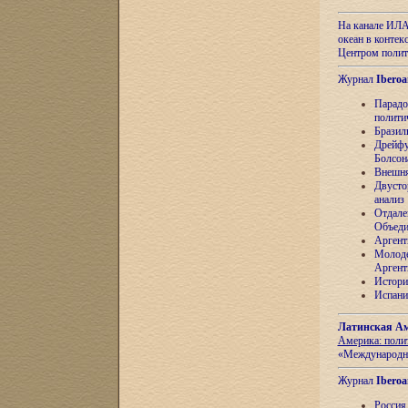
На канале ИЛА
океан в контек
Центром полит
Журнал
Iberoa
Парадо
полити
Бразил
Дрейфу
Болсон
Внешня
Двусто
анализ
Отдале
Объеди
Аргент
Молоде
Аргент
Истори
Испани
Латинская Ам
Америка: поли
«Международн
Журнал
Iberoa
Россия