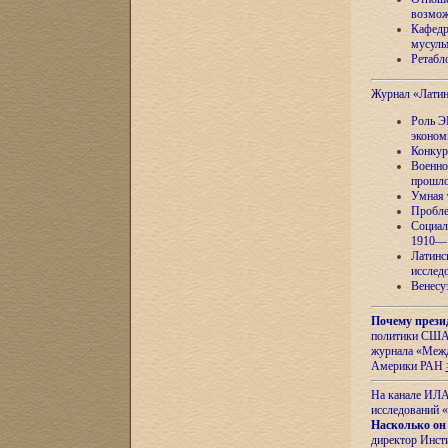
возмож
Кафедр
мусуль
Ретабло
Журнал «Лати
Роль Э
эконом
Конкур
Военно
прошло
Умная 
Пробле
Социал
1910—1
Латинс
исслед
Венесу
Почему прези
политики США 
журнала «Межд
Америки РАН
На канале ИЛА
исследований «
Насколько он
директор Инст