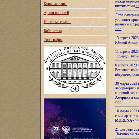
международн
Книжная лавка
институтами
>
Архив новостей
Латиноамерикан
уточняют приор
Полезные ссылки
научного сотр
>>>
Библиотека
13 апреля 202
Типография
Южной Атлант
11 апреля 202
Эдуардо Вилье
6 апреля 2023
Региональной 
ибероамерика
30 марта 2023
лабораторией и
мировой эконо
Америка в сис
>>>
16 марта 2023 
семинар на тем
MORENA
»
>
21 февраля 20
Латинской Ам