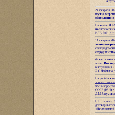
«кругл
24 февраля 202
научно-теорети
обновления в
На канале ИЛА
политических
ИЛА РАН
>>>
11 февраля 202
латиноамерик
спецпредстави
сотрудничест
#2 часть запис
летию
Виктор
выступления и
Э.С.Дабагяна
На youtube ка
Ученого совета
члена-корресп
СССР (РАН) в 1
Д.М.Разумовск
П.П.Яковлев.
договариваетс
«Независимой 