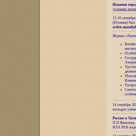
Испания пере
условиях неоп
15-16 сентябр
(Испания) был
orden mundial
Журнал «Лати
Китайс
инстит
Особен
Госуда
Амери
Уругва
движен
Мексик
Влияни
Распро
Советс
особен
14 сентября 20
молодых учён
Россия и Лат
П.П.Яковлева, 
ИЛА РАН журн