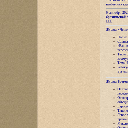
13 сентября 2
необычных кар
6 сентября 20
бразильской г
>>>
Журнал «Лати
Новые 
Социал
«Вакци
перспе
Такие 
коммун
Тема И
«Локус
System 
Журнал
Iberoa
От гео
перефо
От отк
объеди
Евросо
Типоло
Левое д
правой
Мексик
Отноше