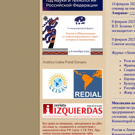
14 февраля 202
семинар на тем
Америки
»
>>
9 февраля 202
В.П. Беляева. 
посвящается» 
9 февраля 2023
Советов моло
Журнал «Лати
-
Роль к
América Latina Portal Europeo
Франча
Социал
анализ
Научно
Культу
Россий
Жанр х
Мексикано-ам
ситуации на г
предпринимает
состояние, одн
Комментарий к
Все права на материалы, находящиеся на сайте
old.ilaran.ru, охраняются в соответствии с
Россия и Лати
законодательством РФ (часть 4 ГК РФ). При
любом использовании материалов сайта
Комментарий П.