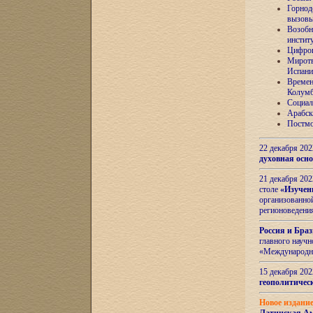
Горнод
вызов
Возобн
инстит
Цифров
Миротв
Испани
Времен
Колумб
Социал
Арабск
Постмо
22 декабря 20
духовная осн
21 декабря 20
столе
«Изучен
организованно
регионоведени
Россия и Бра
главного науч
«Международн
15 декабря 20
геополитическ
Новое издани