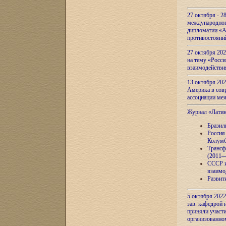
27 октября - 2
международног
дипломатии «А
противостояни
27 октября 20
на тему «Росси
взаимодействи
13 октября 202
Америка в сов
ассоциации ме
Журнал «Лати
Бразил
Россия
Колумб
Трансф
(2011—
СССР и
взаимо
Развит
5 октября 2022
зав. кафедрой
приняли участи
организованно