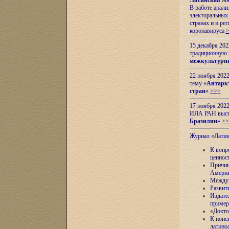
Латинская Ам
В работе анал
электоральных 
странах и в ре
коронавируса
15 декабря 20
традиционную
межкультурны
22 ноября 2022
тему «
Антаркт
стран
»
>>>
17 ноября 2022
ИЛА РАН высту
Бразилии
»
>>
Журнал «Лати
К вопр
ценнос
Причин
Амери
Междун
Развит
Издате
пример
«Докто
К поис
латино