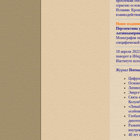
проблемам обе
серьезно ослож
Испании. Кром
взаимодейств
Новое издани
Перспектива 
латиноамери
Монография по
специфической
18 апреля 202
поворот в Ибер
Институте все
Журнал
Iberoa
Цифров
Основн
Латинс
Энерге
Связь 
Колум
«Левый
особен
Глобал
дихото
Развит
внутри
40 лет