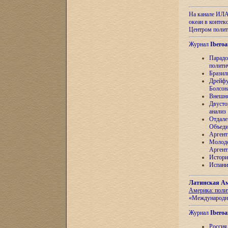
На канале ИЛА
океан в контек
Центром полит
Журнал
Iberoa
Парадо
полити
Бразил
Дрейфу
Болсон
Внешня
Двусто
анализ
Отдале
Объеди
Аргент
Молоде
Аргент
Истори
Испани
Латинская Ам
Америка: поли
«Международн
Журнал
Iberoa
Россия