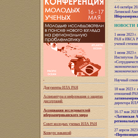
4-6 октября 20
Латинской Аме
Ибероамерика
НОВОСТИ 
1 июня 2023 г.
РАН и ИКСА РА
ученой степени
1 июня 2023 г
Институтом Ла
«Сотрудничеств
экономическог
экономическог
Научный семин
Документы ИЛА РАН
18 мая 2023 г
отношений РАН
Аспирантура и
информация о защитах
латиноамерик
диссертаций
директора ИЛА
Ассоциация исследователей
16-17 мая 202
ибероамериканского мира
«
Латинская Ам
региональную
Совет молодых ученых ИЛА РАН
27 апреля 2023
Конкурс вакансий
«
Перепозицио