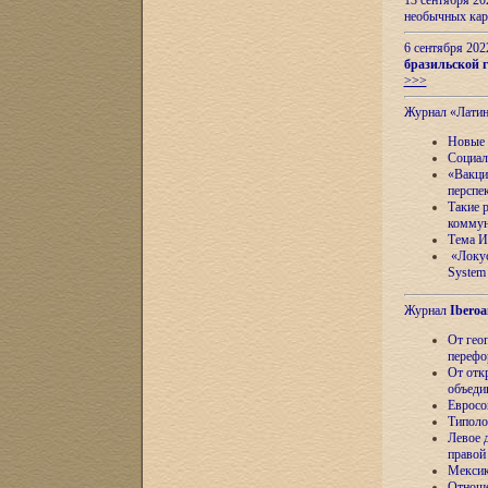
13 сентября 2
необычных кар
6 сентября 20
бразильской г
>>>
Журнал «Лати
Новые 
Социал
«Вакци
перспе
Такие 
коммун
Тема И
«Локус
System 
Журнал
Iberoa
От гео
перефо
От отк
объеди
Евросо
Типоло
Левое д
правой
Мексик
Отноше