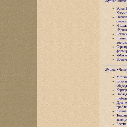
Журнал «Лати
Эрнан 
Косуме
Особен
соврем
«Подли
«Кроко
Регион
Бразил
восток
Сержиу
формир
«Мягка
Военно
Журнал «Лати
Механи
Климат
обсужд
Корпор
Послед
глобал
Древне
пробле
Киноин
Топони
этноку
Россия