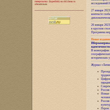
гиперссылка (hyperlink) на old.ilaran.ru
исследований 
обязательна.
27 января 2023
контексте глоб
дипломатическ
26 января 2023
в круглом сто
Программа ме
Новое издани
Ибероамерика
идентичности
В монографии 
географических
исторических 
Журнал «Лати
Президе
трудно
Цифров
паради
Соврем
Россия
Новые 
челове
Россия
культу
Перон: