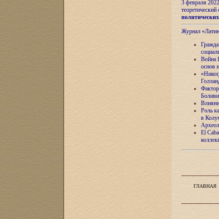
3 февраля 202
теоретический 
политически
Журнал «Лати
Гражда
социал
Война 
основ 
«Никог
Голлан
Фактор
Боливи
Влияни
Роль к
в Колу
Археол
El Caba
коллек
ГЛАВНАЯ