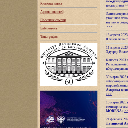
международн
Книжная лавка
институтами
>
Архив новостей
Латиноамерикан
уточняют приор
Полезные ссылки
научного сотр
>>>
Библиотека
13 апреля 202
Типография
Южной Атлант
11 апреля 202
Эдуардо Вилье
6 апреля 2023
Региональной 
ибероамерика
30 марта 2023
лабораторией и
мировой эконо
Америка в сис
>>>
16 марта 2023 
семинар на тем
MORENA
»
>
21 февраля 20
Латинской Ам