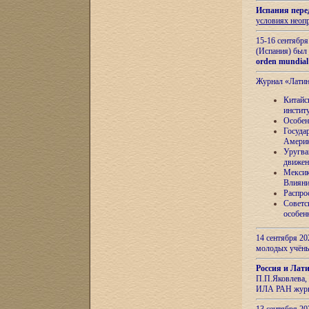
Испания пере
условиях неоп
15-16 сентябр
(Испания) был
orden mundial
Журнал «Лати
Китайс
инстит
Особен
Госуда
Амери
Уругва
движен
Мексик
Влияни
Распро
Советс
особен
14 сентября 20
молодых учён
Россия и Лат
П.П.Яковлева, 
ИЛА РАН журн