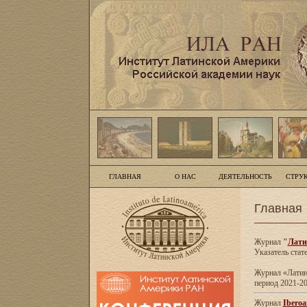
ГЛАВНАЯ
О НАС
ДЕЯТЕЛЬНОСТЬ
СТРУ
Главная
Журнал
"
Лати
Указатель стат
Журнал «Латинс
период 2021-20
Журнал
Iberoa