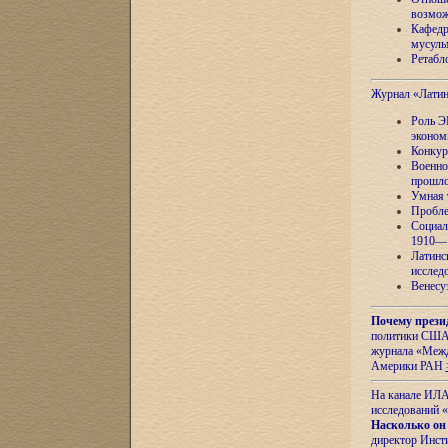
возмож
Кафедр
мусуль
Ретабло
Журнал «Лати
Роль Э
эконом
Конкур
Военно
прошло
Умная 
Пробле
Социал
1910—1
Латинс
исслед
Венесу
Почему прези
политики США 
журнала «Межд
Америки РАН
На канале ИЛА
исследований «
Насколько он
директор Инст