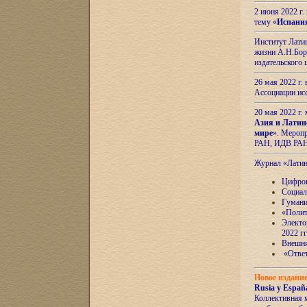
2 июня 2022 г
тему «
Испани
Институт Латин
жизни А.Н.Боро
издательского
26 мая 2022 г
Ассоциации ис
20 мая 2022 г.
Азия и Латин
мире
». Мероп
РАН, ИДВ РА
Журнал «Лати
Цифров
Социал
Гумани
«Полит
Электо
2022 гг
Внешняя
«Ответ
Новое издани
Rusia y España
Коллективная 