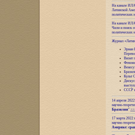
На канале ИЛА
Латинской Амер
политических
На канале ИЛА
Чили и поиск о
политических
Журнал «Лати
Эрнан 
Перево
Визит 
Феноме
Венесу
Бразил
Культ 
Дискус
выступ
СССР и
14 апреля 2022
научно-теорети
Бразилии
"
>>
17 марта 2022 
научно-теорети
Америке: сра