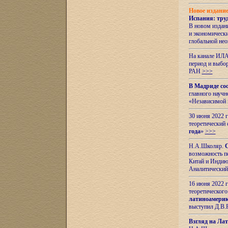
Новое издани
Испания: тру
В новом издан
и экономическ
глобальной не
На канале ИЛА
период и выбо
РАН
>>>
В Мадриде со
главного науч
«Независимой 
30 июня 2022 
теоретический 
года
»
>>>
Н.А.Школяр.
С
возможность пе
Китай и Индию,
Аналитический
16 июня 2022 г
теоретического
латиноамерик
выступил Д.В.
Взгляд на Ла