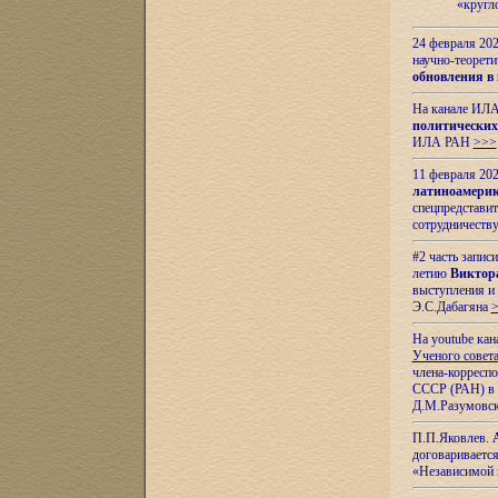
«кругл
24 февраля 202
научно-теорети
обновления в
На канале ИЛА
политических
ИЛА РАН
>>>
11 февраля 202
латиноамерик
спецпредстави
сотрудничест
#2 часть запис
летию
Виктор
выступления и
Э.С.Дабагяна
На youtube ка
Ученого совета
члена-корресп
СССР (РАН) в 1
Д.М.Разумовск
П.П.Яковлев.
договариваетс
«Независимой 