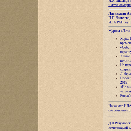
Н.А.Школяра н
и латиноамери
Латинская Ам
П.П.Яковлева, 
ИЛА РАН журн
Журнал «Лати
Хорхе 
времен
«Собст
неравн
Хайме 
полити
На пер
соврем
Либера
Новое 
2019—
«Не оч
устояв
Россий
На канале ИЛА
современной Б
>>>
Д.В.Разумовск
комментарий 