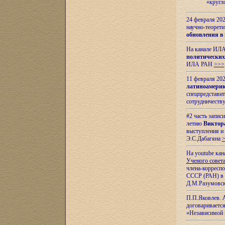
«кругл
24 февраля 202
научно-теорети
обновления в
На канале ИЛА
политических
ИЛА РАН
>>>
11 февраля 202
латиноамерик
спецпредстави
сотрудничест
#2 часть запис
летию
Виктор
выступления и
Э.С.Дабагяна
На youtube ка
Ученого совета
члена-корресп
СССР (РАН) в 1
Д.М.Разумовск
П.П.Яковлев.
договариваетс
«Независимой 