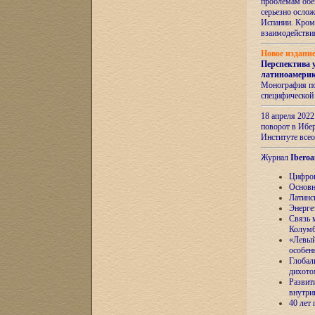
проблемам обе
серьезно ослож
Испании. Кром
взаимодейств
Новое издани
Перспектива 
латиноамери
Монография по
специфической
18 апреля 202
поворот в Ибер
Институте все
Журнал
Iberoa
Цифров
Основн
Латинс
Энерге
Связь 
Колум
«Левый
особен
Глобал
дихото
Развит
внутри
40 лет