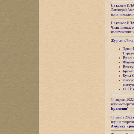
На канале ИЛА
Латинской Амер
политических
На канале ИЛА
Чили и поиск о
политических
Журнал «Лати
Эрнан 
Перево
Визит 
Феноме
Венесу
Бразил
Культ 
Дискус
выступ
СССР и
14 апреля 2022
научно-теорети
Бразилии
"
>>
17 марта 2022 
научно-теорети
Америке: сра