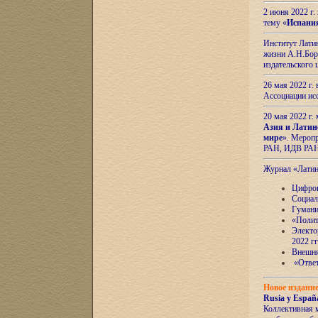
2 июня 2022 г
тему «
Испани
Институт Латин
жизни А.Н.Боро
издательского
26 мая 2022 г
Ассоциации ис
20 мая 2022 г.
Азия и Латин
мире
». Мероп
РАН, ИДВ РА
Журнал «Лати
Цифров
Социал
Гумани
«Полит
Электо
2022 гг
Внешняя
«Ответ
Новое издани
Rusia y España
Коллективная 