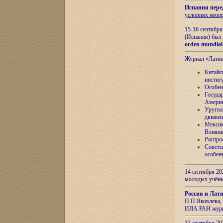
Испания пере
условиях неоп
15-16 сентябр
(Испания) был
orden mundial
Журнал «Лати
Китайс
инстит
Особен
Госуда
Амери
Уругва
движен
Мексик
Влияни
Распро
Советс
особен
14 сентября 20
молодых учён
Россия и Лат
П.П.Яковлева, 
ИЛА РАН журн