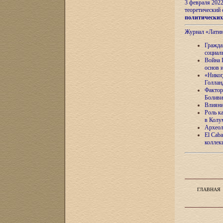
3 февраля 202
теоретический 
политически
Журнал «Лати
Гражда
социал
Война 
основ 
«Никог
Голлан
Фактор
Боливи
Влияни
Роль к
в Колу
Археол
El Caba
коллек
ГЛАВНАЯ