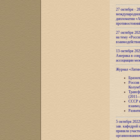
27 октября - 2
международног
дипломатии «А
противостояни
27 октября 20
на тему «Росси
взаимодействи
13 октября 202
Америка в сов
ассоциации ме
Журнал «Лати
Бразил
Россия
Колумб
Трансф
(2011—
СССР и
взаимо
Развит
5 октября 2022
зав. кафедрой
приняли участи
организованно