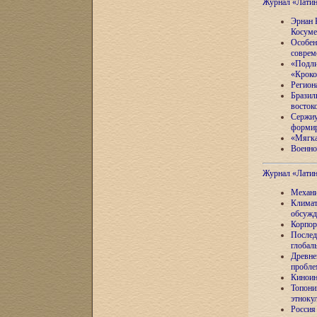
Журнал «Лати
Эрнан 
Косуме
Особен
соврем
«Подли
«Кроко
Регион
Бразил
восток
Сержиу
формир
«Мягка
Военно
Журнал «Лати
Механи
Климат
обсужд
Корпор
Послед
глобал
Древне
пробле
Киноин
Топони
этноку
Россия