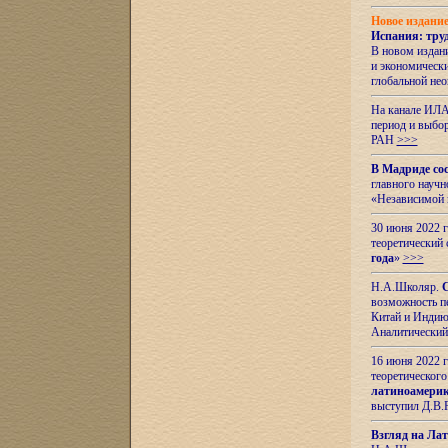
Новое издани
Испания: тру
В новом издан
и экономическ
глобальной не
На канале ИЛА
период и выбо
РАН
>>>
В Мадриде со
главного науч
«Независимой 
30 июня 2022 
теоретический 
года
»
>>>
Н.А.Школяр.
С
возможность пе
Китай и Индию,
Аналитический
16 июня 2022 г
теоретического
латиноамерик
выступил Д.В.
Взгляд на Ла