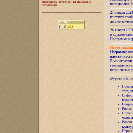
гиперссылка (hyperlink) на old.ilaran.ru
исследований 
обязательна.
27 января 2023
контексте глоб
дипломатическ
26 января 2023
в круглом сто
Программа ме
Новое издани
Ибероамерика
идентичности
В монографии 
географических
исторических 
Журнал «Лати
Президе
трудно
Цифров
паради
Соврем
Россия
Новые 
челове
Россия
культу
Перон: