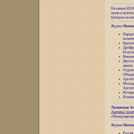
На канале ИЛА
океан в контек
Центром полит
Журнал
Iberoa
Парадо
полити
Бразил
Дрейфу
Болсон
Внешня
Двусто
анализ
Отдале
Объеди
Аргент
Молоде
Аргент
Истори
Испани
Латинская Ам
Америка: поли
«Международн
Журнал
Iberoa
Россия