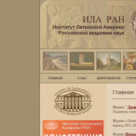
ГЛАВНАЯ
О НАС
ДЕЯТЕЛЬНОСТЬ
СТРУ
Главная
Журнал
"
Лати
Указатель стат
Журнал «Латинс
период 2021-20
Журнал
Iberoa