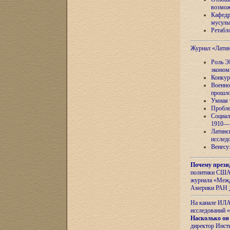
возмож
Кафедр
мусуль
Ретабло
Журнал «Лати
Роль Э
эконом
Конкур
Военно
прошло
Умная 
Пробле
Социал
1910—1
Латинс
исслед
Венесу
Почему прези
политики США 
журнала «Межд
Америки РАН
На канале ИЛА
исследований «
Насколько он
директор Инст