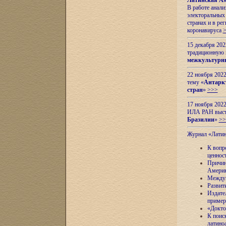
Латинская Ам
В работе анал
электоральных 
странах и в ре
коронавируса
15 декабря 20
традиционную
межкультурны
22 ноября 2022
тему «
Антаркт
стран
»
>>>
17 ноября 2022
ИЛА РАН высту
Бразилии
»
>>
Журнал «Лати
К вопр
ценнос
Причин
Амери
Междун
Развит
Издате
пример
«Докто
К поис
латино