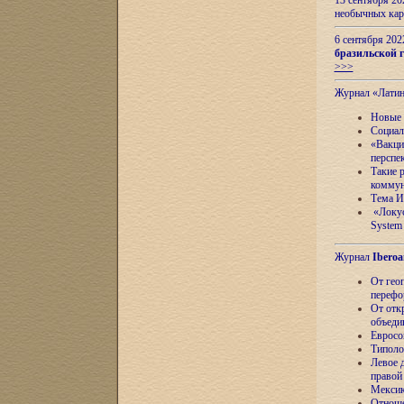
13 сентября 2
необычных кар
6 сентября 20
бразильской г
>>>
Журнал «Лати
Новые 
Социал
«Вакци
перспе
Такие 
коммун
Тема И
«Локус
System 
Журнал
Iberoa
От гео
перефо
От отк
объеди
Евросо
Типоло
Левое д
правой
Мексик
Отноше