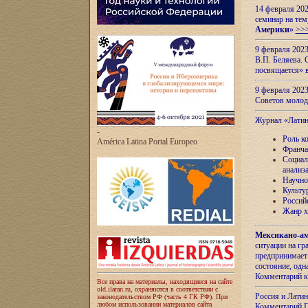
14 февраля 202
семинар на тем
Америки
»
>>
9 февраля 202
В.П. Беляева. 
посвящается» 
9 февраля 2023
Советов моло
Журнал «Лати
-
Роль к
América Latina Portal Europeo
Франча
Социал
анализ
Научно
Культу
Россий
Жанр х
Мексикано-ам
ситуации на г
предпринимает
состояние, одн
Комментарий к
Все права на материалы, находящиеся на сайте
old.ilaran.ru, охраняются в соответствии с
Россия и Лати
законодательством РФ (часть 4 ГК РФ). При
любом использовании материалов сайта
Комментарий П.