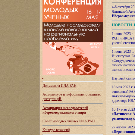
4-6 октября 20
Латинской Аме
Ибероамерика
НОВОСТИ 
1 июня 2023 г.
РАН и ИКСА РА
ученой степени
1 июня 2023 г
Институтом Ла
«Сотрудничеств
экономическог
экономическог
Научный семин
Документы ИЛА РАН
18 мая 2023 г
отношений РАН
Аспирантура и
информация о защитах
латиноамерик
диссертаций
директора ИЛА
Ассоциация исследователей
16-17 мая 202
ибероамериканского мира
«
Латинская Ам
региональную
Совет молодых ученых ИЛА РАН
27 апреля 2023
Конкурс вакансий
«
Перепозицио