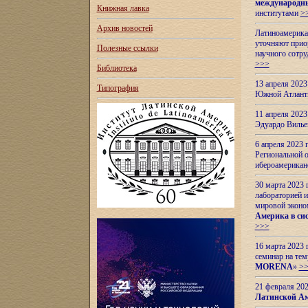
международн
Книжная лавка
институтами
>
Архив новостей
Латиноамерикан
уточняют приор
Полезные ссылки
научного сотр
>>>
Библиотека
13 апреля 202
Типография
Южной Атлант
11 апреля 202
Эдуардо Вилье
6 апреля 2023
Региональной 
ибероамерика
30 марта 2023
лабораторией и
мировой эконо
Америка в сис
>>>
16 марта 2023 
семинар на тем
MORENA
»
>
21 февраля 20
Латинской Ам