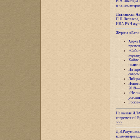
Н.А.Школяра н
и латиноамери
Латинская Ам
П.П.Яковлева, 
ИЛА РАН журн
Журнал «Лати
Хорхе 
времен
«Собст
неравн
Хайме 
полити
На пер
соврем
Либера
Новое 
2019—
«Не оч
устояв
Россий
На канале ИЛА
современной Б
>>>
Д.В.Разумовск
комментарий 