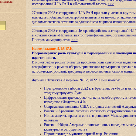
d.ilaran.ru
исследований ИЛА РАН в «Независимой газете»
>>>
27 января 2023 г. сотрудники ИЛА РАН приняли участие в круглом
контексте глобальной перестройки планеты и её научного, экономич
дипломатического потенциала дальнейшего мирного использовани
26 января 2023 г. сотрудники Центра иберийских исследований ИЛ
в круглом столе «Испания: вектор трансформации», организова
Программа мероприятия
>>>
Новое издание ИЛА РАН
Ибероамерика: роль культуры в формировании и эволюции н
идентичности
.
В монографии рассматривается проблема роли культурной идентич
географических рамках ибероамериканского культурного ареала в 
исторических условий, требующих переосмысления самого концепт
Журнал «Латинская Америка»
№ 12, 2022
. Темы номера:
Президентские выборы 2022 г. в Бразилии: от «бури и нати
трудному триумфу Лулы
Цифровизация транспортно-логистической отрасли Латинс
парадигме «Индустрия 4.0»
Современная политика США в странах Латинской Америки 
Россия и Аргентина: успехи и сложности сотрудничества в 
Новые аспекты права на жизнь в решениях Межамериканско
человека
Россия и Иберо-Америка: в поисках новых парадигм межд
культурного сотрудничества
Перон: взгляд в мультиполярный мир. Рецензия