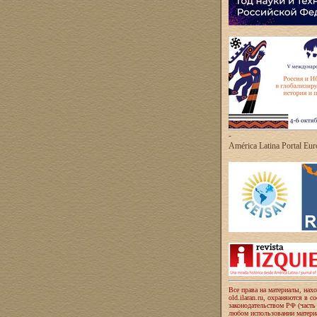
-
América Latina Portal Eu
Все права на материалы, нах
old.ilaran.ru, охраняются в с
законодательством РФ (часть
любом использовании материа