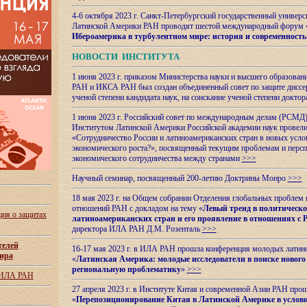
4-6 октября 2023 г. Санкт-Петербургский государственный универс
Латинской Америки РАН проводят шестой международный форум 
Ибероамерика в турбулентном мире: история и современность
НОВОСТИ ИНСТИТУТА
1 июня 2023 г. приказом Министерства науки и высшего образован
РАН и ИКСА РАН был создан объединенный совет по защите диссер
ученой степени кандидата наук, на соискание ученой степени доктор
1 июня 2023 г. Российский совет по международным делам (РСМД)
Институтом Латинской Америки Российской академии наук провели
«Сотрудничество России и латиноамериканских стран в новых услов
экономического роста?», посвященный текущим проблемам и персп
экономического сотрудничества между странами
>>>
Научный семинар, посвященный 200-летию Доктрины Монро
>>>
18 мая 2023 г. на Общем собрании Отделения глобальных проблем
отношений РАН с докладом на тему «
Левый тренд в политическ
ия о защитах
латиноамериканских стран и его проявление в отношениях с 
директора ИЛА РАН Д.М. Розенталь
>>>
телей
16-17 мая 2023 г. в ИЛА РАН прошла конференция молодых латин
ира
«
Латинская Америка: молодые исследователи в поиске нового 
региональную проблематику
»
>>>
 ИЛА РАН
27 апреля 2023 г. в Институте Китая и современной Азии РАН про
«
Перепозиционирование Китая в Латинской
Америке в услови