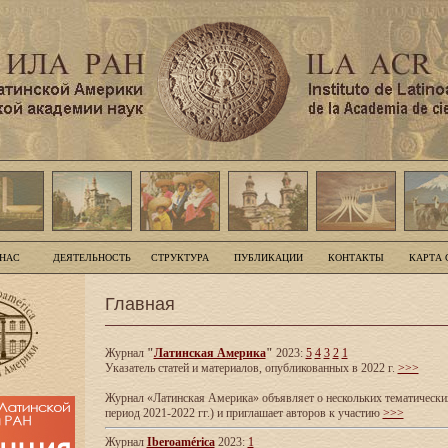
 НАС
ДЕЯТЕЛЬНОСТЬ
СТРУКТУРА
ПУБЛИКАЦИИ
КОНТАКТЫ
КАРТА 
Главная
Журнал
"
Латинская Америка
"
2023:
5
4
3
2
1
Указатель статей и материалов, опубликованных в 2022 г.
>>>
Журнал «Латинская Америка» объявляет о нескольких тематических
период 2021-2022 гг.) и приглашает авторов к участию
>>>
Журнал
Iberoamérica
2023:
1