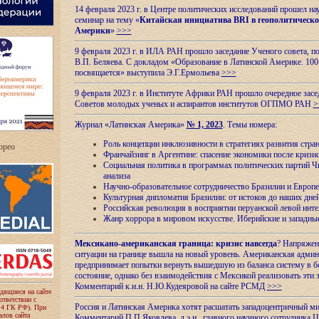
14 февраля 2023 г. в Центре политических исследований прошел на
семинар на тему «
Китайская инициатива BRI в геополитическо
Америки
»
>>>
9 февраля 2023 г. в ИЛА РАН прошло заседание Ученого совета, п
В.П. Беляева. С докладом «Образование в Латинской Америке. 100
посвящается» выступила Э.Г.Ермольева
>>>
9 февраля 2023 г. в Институте Африки РАН прошло очередное засе
Советов молодых ученых и аспирантов институтов ОГПМО РАН
>
Журнал «Латинская Америка»
№ 1, 2023
. Темы номера:
Роль концепции инклюзивности в стратегиях развития стр
ropeo
Франчайзинг в Аргентине: спасение экономики после кризи
Социальная политика в программах политических партий Чи
анализа
Научно-образовательное сотрудничество Бразилии и Европе
Культурная дипломатия Бразилии: от истоков до наших дне
Российская революция в восприятии перуанской левой инт
Жанр хоррора в мировом искусстве. Иберийские и западн
Мексикано-американская граница: кризис навсегда
? Напряжен
ситуации на границе вышла на новый уровень. Американская адми
предпринимает попытки вернуть вышедшую из баланса систему в б
состояние, однако без взаимодействия с Мексикой реализовать эти 
Комментарий к.и.н. Н.Ю.Кудеяровой на сайте РСМД
>>>
одящиеся на сайте
оответствии с
Россия и Латинская Америка хотят расшатать западоцентричный м
 4 ГК РФ). При
лов сайта
Комментарий П.П.Яковлева, д.э.н., главного научного сотрудника 