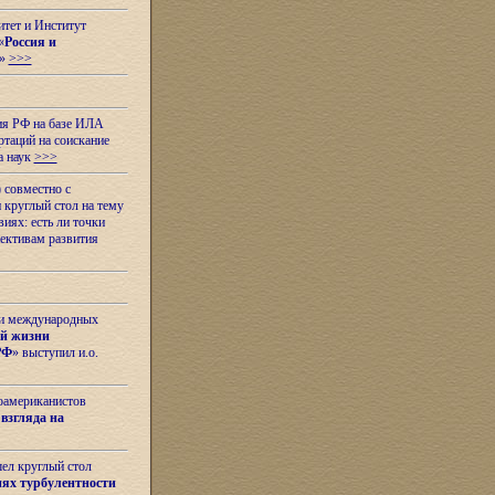
итет и Институт
«
Россия и
»
>>>
ия РФ на базе ИЛА
таций на соискание
а наук
>>>
 совместно с
 круглый стол на тему
иях: есть ли точки
ективам развития
 и международных
ой жизни
РФ
» выступил и.о.
оамериканистов
взгляда на
шел круглый стол
ях турбулентности