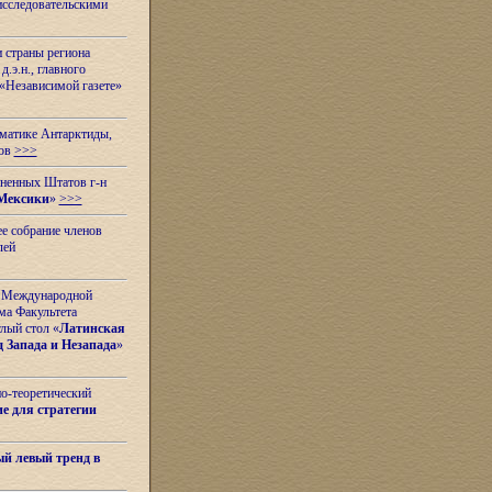
исследовательскими
и страны региона
.э.н., главного
«Независимой газете»
ематике Антарктиды,
вов
>>>
иненных Штатов г-н
Мексики
»
>>>
е собрание членов
лей
 с Международной
ма Факультета
лый стол «
Латинская
 Запада и Незапада
»
но-теоретический
е для стратегии
й левый тренд в