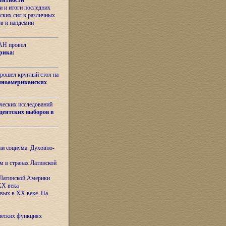
ентности
 и итоги последних
ских сил в различных
ов и пандемии
РАН провел
рика:
рошел круглый стол на
иноамериканских
ических исследований
дентских выборов в
ни социума. Духовно-
м в странах Латинской
 Латинской Америки
XX века
евых в XX веке. На
ческих функциях