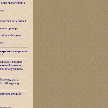
овые экологические
ации
бщественное мнение в
ка (на примере
лумбии и Мексики)
яти
нтричного мира как
>>
ународном круглом
тельный проект
»,
гии и зарубежного
овлева, д.э.н.,
ИЛА РАН журналу
оенного дела. Ее