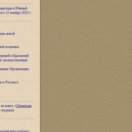
тарктида и Южный
ого 22 ноября 2022 г.
овы новой
ней политики
ерикой и Бразилией
и: количественный
вания Организации
я в России и
 на книгу «
Латинская
е журнала
украинского кризиса