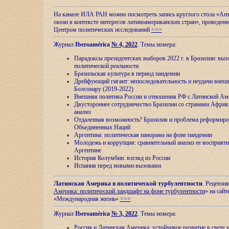
На канале ИЛА РАН можно посмотреть запись круглого стола «Ан
океан в контексте интересов латиноамериканских стран», проведенн
Центром политических исследований
>>>
Журнал
Iberoamérica
№ 4, 2022
. Темы номера:
Парадоксы президентских выборов 2022 г. в Бразилии: выз
политической реальности
Бразильская культура в период пандемии
Дрейфующий гигант: непоследовательность и неудачи внеш
Болсонару (2019-2022)
Внешняя политика России и отношения РФ с Латинской Ам
Двустороннее сотрудничество Бразилии со странами Африк
анализ
Отдаленная возможность? Бразилия и проблема реформиро
Объединенных Наций
Аргентина: политическая панорама на фоне пандемии
Молодежь и коррупция: сравнительный анализ ee восприяти
Аргентине
История Колумбии: взгляд из России
Испания перед новыми вызовами
Латинская Америка в политической турбулентности
. Рецензия
Америка: политический ландшафт на фоне турбулентности
» на сайт
«Международная жизнь»
>>>
Журнал
Iberoamérica
№ 3, 2022
. Темы номера:
Россия и Латинская Америка: устойчивое развитие в свете 