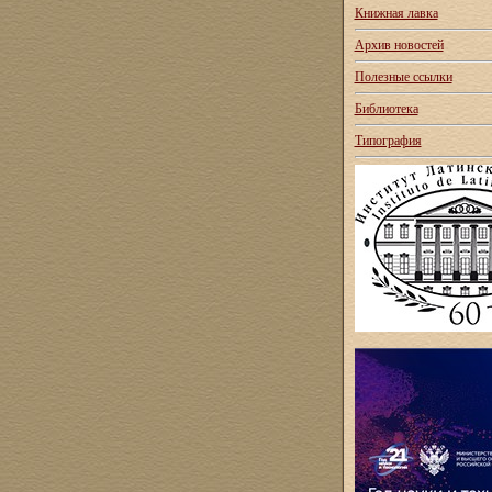
Книжная лавка
Архив новостей
Полезные ссылки
Библиотека
Типография