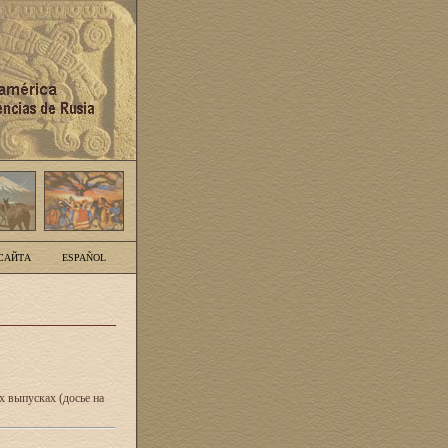
САЙТА
ESPAÑOL
 выпусках (досье на