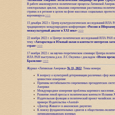
Латинская Америка: политический ландшафт на фоне турбул
В работе анализируются политические процессы Латинской Америки
электоральных циклов, показана современная расстановка политиче
странах и в регионе в целом на фоне массовых социальных протест
коронавируса
>>>
15 декабря 2022 г. Центр культурологических исследований ИЛА 
традиционную международную конференцию «
Россия и Ибероаме
межкультурный диалог в XXI веке
»
>>>
22 ноября 2022 г. в Центре политических исследований ИЛА РАН п
тему «
Антарктида и Южный океан в контексте интересов лат
стран
»
>>>
17 ноября 2022 г. на научно-теоретическом семинаре Центра полит
ИЛА РАН выступила д.и.н. Л.С.Окунева с докладом «
Итоги прези
Бразилии
»
>>>
Журнал «Латинская Америка»
№ 11, 2022
. Темы номера:
К вопросу о культурной детерминации различных сфер жиз
ценностное измерение
Причины нестабильности современных президентских систе
Америки
Международное измерение проблемы коренного населения
Развитие левой прессы в политическом контексте Испании 
Издательская функция и политический проект чилийских л
примере Издательства «Austral»
«Доктор Живаго» в амазонских джунглях
К поиску фундаментальных сдвигов в общественно-полити
латиноамериканских военных