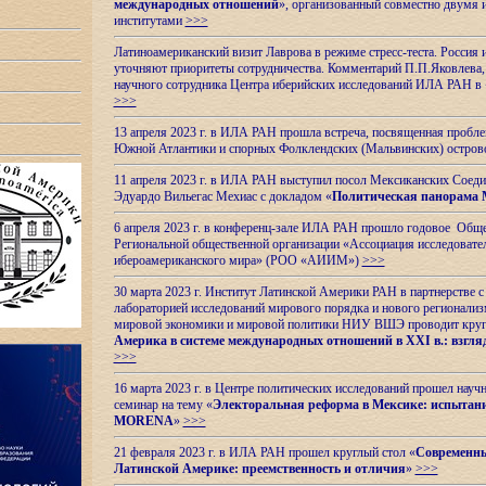
международных отношений
», организованный совместно двумя 
институтами
>>>
Латиноамериканский визит Лаврова в режиме стресс-теста. Россия 
уточняют приоритеты сотрудничества. Комментарий П.П.Яковлева, д
научного сотрудника Центра иберийских исследований ИЛА РАН в 
>>>
13 апреля 2023 г. в ИЛА РАН прошла встреча, посвященная пробл
Южной Атлантики и спорных
Фолклендских (Мальвинских) остро
11 апреля 2023 г. в ИЛА РАН выступил посол Мексиканских Соед
Эдуардо Вильегас Мехиас c докладом «
Политическая панорама 
6 апреля 2023 г. в конференц-зале ИЛА РАН прошло годовое Обще
Региональной общественной организации «Ассоциация исследовате
ибероамериканского мира» (РОО «АИИМ»)
>>>
30 марта 2023 г. Институт Латинской Америки РАН в партнерстве
лабораторией исследований мирового порядка и нового регионализ
мировой экономики и мировой политики НИУ ВШЭ проводит круг
Америка в системе международных отношений в XXI в.: взгляд
>>>
16 марта 2023 г. в Центре политических исследований прошел науч
семинар на тему «
Электоральная реформа в Мексике: испытани
MORENA
»
>>>
21 февраля 2023 г. в ИЛА РАН прошел круглый стол «
Современны
Латинской Америке: преемственность и отличия
»
>>>