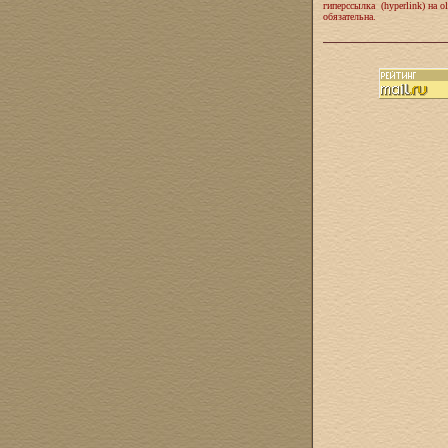
гиперссылка (hyperlink) на ol
обязательна.