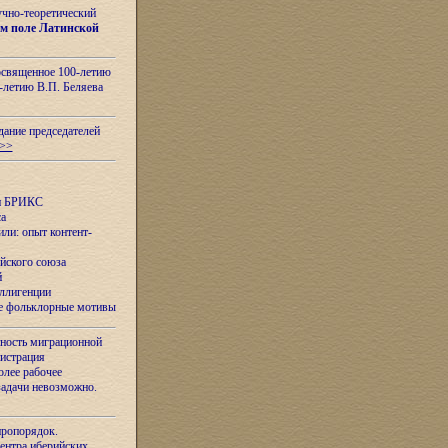
учно-теоретический
м поле Латинской
освященное 100-летию
-летию В.П. Беляева
дание председателей
>>
ан БРИКС
са
ли: опыт контент-
йского союза
й
еллигенции
ые фольклорные мотивы
ность миграционной
нистрация
олее рабочее
задачи невозможно.
иропорядок.
Центра иберийских