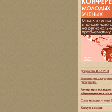
Документы ИЛА РАН
Аспирантура и
информац
диссертаций
Ассоциация исследова
ибероамериканского м
Совет молодых ученых
Конкурс вакансий