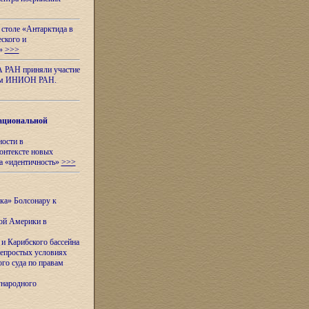
 столе «Антарктида в
еского и
я»
>>>
А РАН приняли участие
нном ИНИОН РАН.
ациональной
ности в
контексте новых
а «идентичность»
>>>
ска» Болсонару к
кой Америки в
и Карибского бассейна
непростых условиях
го суда по правам
ународного