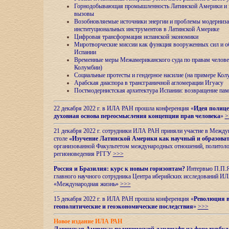
Горнодобывающая промышленность Латинской Америки и н
вызовы
Возобновляемые источники энергии и проблемы модерниз
институциональных инструментов в Латинской Америке
Цифровая трансформация испанской экономики
Миротворческие миссии как функция вооруженных сил и о
Испании
Временные меры Межамериканского суда по правам челове
Колумбии)
Социальные протесты и гендерное насилие (на примере Ко
Арабская диаспора в трансграничной агломерации Игуасу
Постмодернистская архитектура Испании: возвращение пам
22 декабря 2022 г. в ИЛА РАН прошла конференция «
Идея полице
духовная основа переосмысления концепции прав человека
»
>
21 декабря 2022 г. сотрудники ИЛА РАН приняли участие в Межд
столе
«Изучение Латинской Америки как научный и образова
организованной Факультетом международных отношений, политоло
регионоведения
РГГУ
>>>
Россия и Бразилия: курс к новым горизонтам?
Интервью П.П.Як
главного научного сотрудника Центра иберийских исследований 
«Международная жизнь»
>>>
15 декабря 2022 г. в ИЛА РАН прошла конференция «
Революция в
геополитические и геоэкономические последствия
»
>>>
Новое издание ИЛА РАН