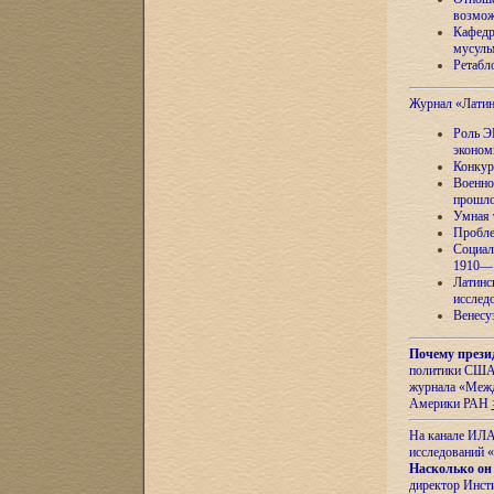
возмож
Кафедр
мусуль
Ретабло
Журнал «Лати
Роль Э
эконом
Конкур
Военно
прошло
Умная 
Пробле
Социал
1910—1
Латинс
исслед
Венесу
Почему прези
политики США 
журнала «Межд
Америки РАН
На канале ИЛА
исследований «
Насколько он
директор Инст