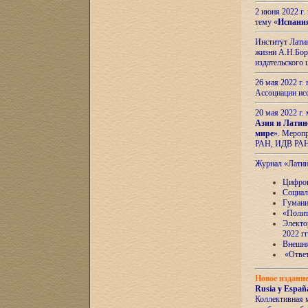
2 июня 2022 г
тему «
Испани
Институт Латин
жизни А.Н.Боро
издательского
26 мая 2022 г
Ассоциации ис
20 мая 2022 г.
Азия и Латин
мире
». Мероп
РАН, ИДВ РА
Журнал «Лати
Цифров
Социал
Гумани
«Полит
Электо
2022 гг
Внешняя
«Ответ
Новое издани
Rusia y España
Коллективная 