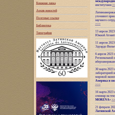
международн
Книжная лавка
институтами
>
Архив новостей
Латиноамерикан
уточняют приор
Полезные ссылки
научного сотр
>>>
Библиотека
13 апреля 202
Типография
Южной Атлант
11 апреля 202
Эдуардо Вилье
6 апреля 2023
Региональной 
ибероамерика
30 марта 2023
лабораторией и
мировой эконо
Америка в сис
>>>
16 марта 2023 
семинар на тем
MORENA
»
>
21 февраля 20
Латинской Ам