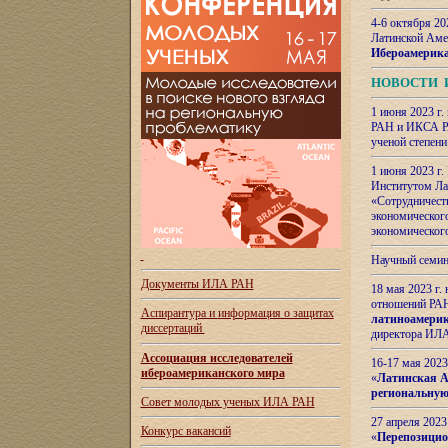
4-6 октября 20
Латинской Аме
Ибероамерика
НОВОСТИ 
1 июня 2023 г.
РАН и ИКСА РА
ученой степени
1 июня 2023 г
Институтом Ла
«Сотрудничеств
экономическог
экономическог
Научный семин
Документы ИЛА РАН
18 мая 2023 г
отношений РАН
Аспирантура и
информация о защитах
латиноамерик
диссертаций
директора ИЛА
Ассоциация исследователей
16-17 мая 202
ибероамериканского мира
«
Латинская Ам
региональную
Совет молодых ученых ИЛА РАН
27 апреля 2023
Конкурс вакансий
«
Перепозицио