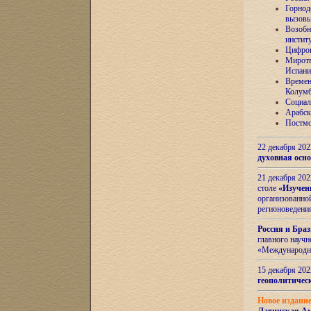
Горнод
вызов
Возобн
инстит
Цифров
Миротв
Испани
Времен
Колумб
Социал
Арабск
Постмо
22 декабря 20
духовная осн
21 декабря 20
столе
«Изучен
организованно
регионоведени
Россия и Бра
главного науч
«Международн
15 декабря 20
геополитическ
Новое издани