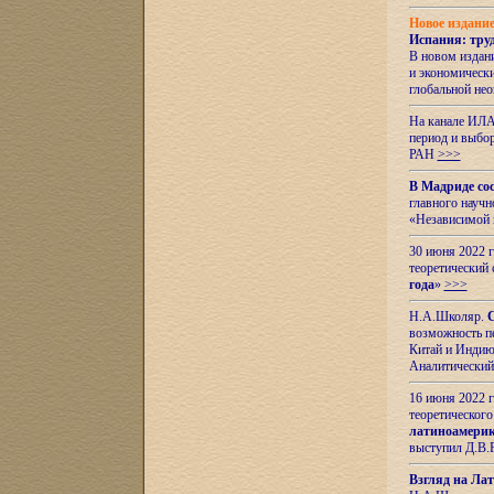
Новое издани
Испания: тру
В новом издан
и экономическ
глобальной не
На канале ИЛА
период и выбо
РАН
>>>
В Мадриде со
главного науч
«Независимой 
30 июня 2022 
теоретический 
года
»
>>>
Н.А.Школяр.
С
возможность пе
Китай и Индию,
Аналитический
16 июня 2022 г
теоретического
латиноамерик
выступил Д.В.
Взгляд на Ла