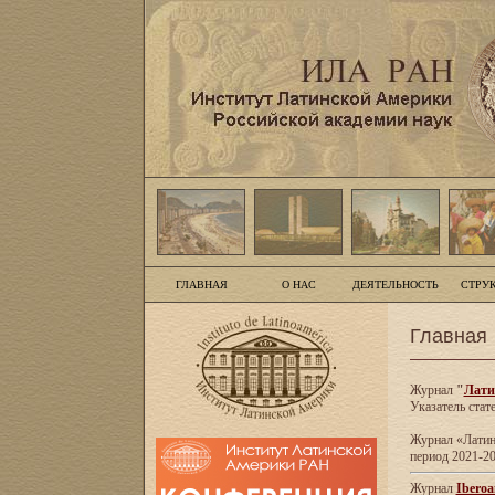
ГЛАВНАЯ
О НАС
ДЕЯТЕЛЬНОСТЬ
СТРУ
Главная
Журнал
"
Лати
Указатель стат
Журнал «Латинс
период 2021-20
Журнал
Iberoa