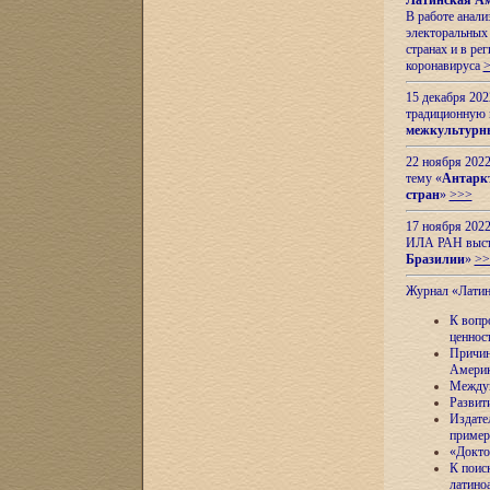
Латинская Ам
В работе анал
электоральных 
странах и в ре
коронавируса
15 декабря 20
традиционную
межкультурны
22 ноября 2022
тему «
Антаркт
стран
»
>>>
17 ноября 2022
ИЛА РАН высту
Бразилии
»
>>
Журнал «Лати
К вопр
ценнос
Причин
Амери
Междун
Развит
Издате
пример
«Докто
К поис
латино