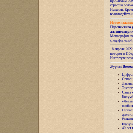
проблемам обе
серьезно ослож
Испании. Кром
взаимодейств
Новое издани
Перспектива 
латиноамери
Монография по
специфической
18 апреля 202
поворот в Ибер
Институте все
Журнал
Iberoa
Цифров
Основн
Латинс
Энерге
Связь 
Колум
«Левый
особен
Глобал
дихото
Развит
внутри
40 лет