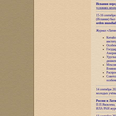
Испания пере
условиях неоп
15-16 сентябр
(Испания) был
orden mundial
Журнал «Лати
Китайс
инстит
Особен
Госуда
Амери
Уругва
движен
Мексик
Влияни
Распро
Советс
особен
14 сентября 20
молодых учён
Россия и Лат
П.П.Яковлева, 
ИЛА РАН журн