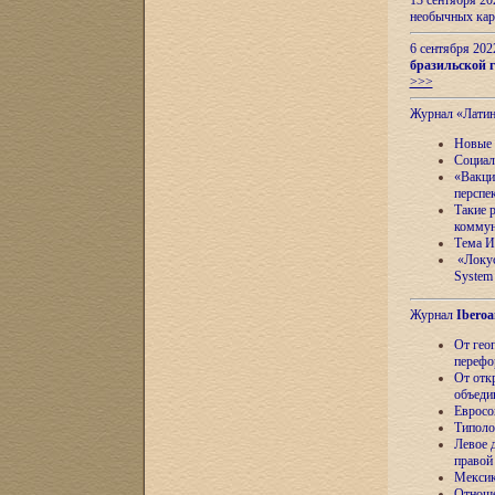
13 сентября 2
необычных кар
6 сентября 20
бразильской г
>>>
Журнал «Лати
Новые 
Социал
«Вакци
перспе
Такие 
коммун
Тема И
«Локус
System 
Журнал
Iberoa
От гео
перефо
От отк
объеди
Евросо
Типоло
Левое д
правой
Мексик
Отноше