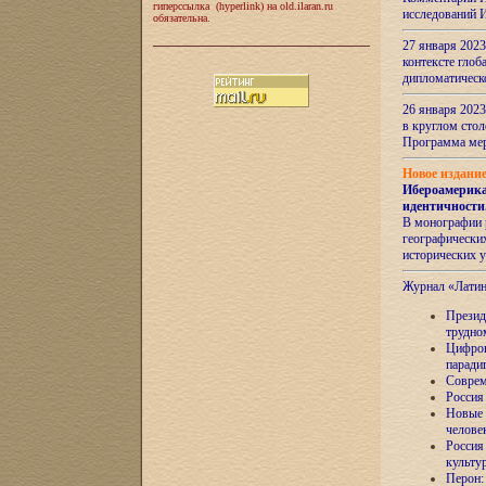
гиперссылка (hyperlink) на old.ilaran.ru
исследований 
обязательна.
27 января 2023
контексте глоб
дипломатическ
26 января 2023
в круглом сто
Программа ме
Новое издани
Ибероамерика
идентичности
В монографии 
географических
исторических 
Журнал «Лати
Президе
трудно
Цифров
паради
Соврем
Россия
Новые 
челове
Россия
культу
Перон: