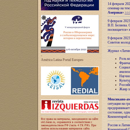
14 февраля 202
семинар на тем
Америки
»
>>
9 февраля 202
В.П. Беляева. 
посвящается» 
9 февраля 2023
Советов моло
Журнал «Лати
-
Роль к
América Latina Portal Europeo
Франча
Социал
анализ
Научно
Культу
Россий
Жанр х
Мексикано-ам
ситуации на г
предпринимает
состояние, одн
Комментарий к
Все права на материалы, находящиеся на сайте
old.ilaran.ru, охраняются в соответствии с
Россия и Лати
законодательством РФ (часть 4 ГК РФ). При
любом использовании материалов сайта
Комментарий П.