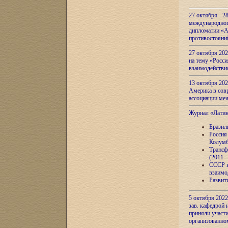
27 октября - 2
международног
дипломатии «А
противостояни
27 октября 20
на тему «Росси
взаимодействи
13 октября 202
Америка в сов
ассоциации ме
Журнал «Лати
Бразил
Россия
Колумб
Трансф
(2011—
СССР и
взаимо
Развит
5 октября 2022
зав. кафедрой
приняли участи
организованно