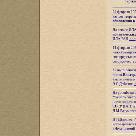
«кругл
24 февраля 202
научно-теорети
обновления в
На канале ИЛА
политических
ИЛА РАН
>>>
11 февраля 202
латиноамерик
спецпредстави
сотрудничест
#2 часть запис
летию
Виктор
выступления и
Э.С.Дабагяна
На youtube ка
Ученого совета
члена-корресп
СССР (РАН) в 1
Д.М.Разумовск
П.П.Яковлев.
договариваетс
«Независимой 