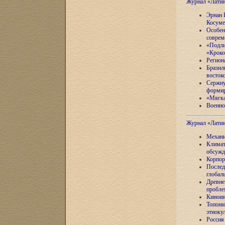
Журнал «Лати
Эрнан 
Косуме
Особен
соврем
«Подли
«Кроко
Регион
Бразил
восток
Сержиу
формир
«Мягка
Военно
Журнал «Лати
Механи
Климат
обсужд
Корпор
Послед
глобал
Древне
пробле
Киноин
Топони
этноку
Россия