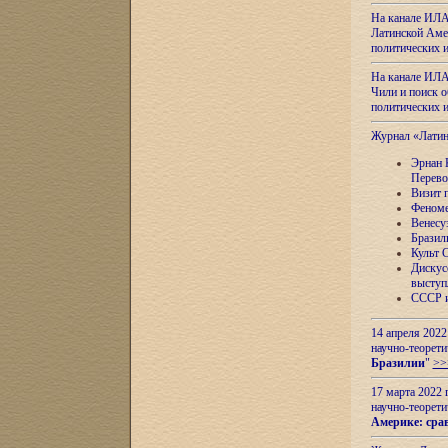
На канале ИЛА
Латинской Амер
политических
На канале ИЛА
Чили и поиск о
политических
Журнал «Лати
Эрнан 
Перево
Визит 
Феноме
Венесу
Бразил
Культ 
Дискус
выступ
СССР и
14 апреля 2022
научно-теорети
Бразилии
"
>>
17 марта 2022 
научно-теорети
Америке: сра