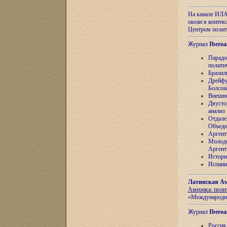
На канале ИЛА
океан в контек
Центром полит
Журнал
Iberoa
Парадо
полити
Бразил
Дрейфу
Болсон
Внешня
Двусто
анализ
Отдале
Объеди
Аргент
Молоде
Аргент
Истори
Испани
Латинская Ам
Америка: поли
«Международн
Журнал
Iberoa
Россия