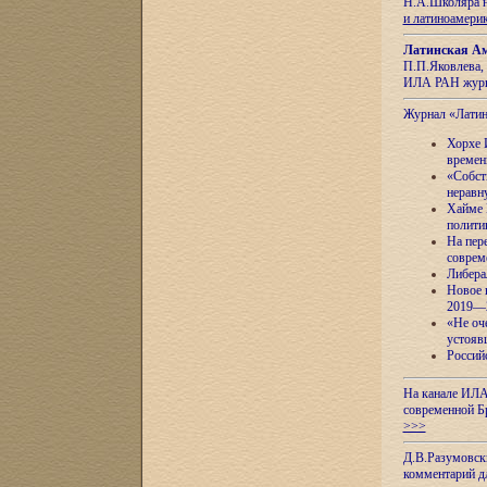
Н.А.Школяра н
и латиноамери
Латинская Ам
П.П.Яковлева, 
ИЛА РАН журн
Журнал «Лати
Хорхе 
времен
«Собст
неравн
Хайме 
полити
На пер
соврем
Либера
Новое 
2019—
«Не оч
устояв
Россий
На канале ИЛА
современной Б
>>>
Д.В.Разумовск
комментарий 