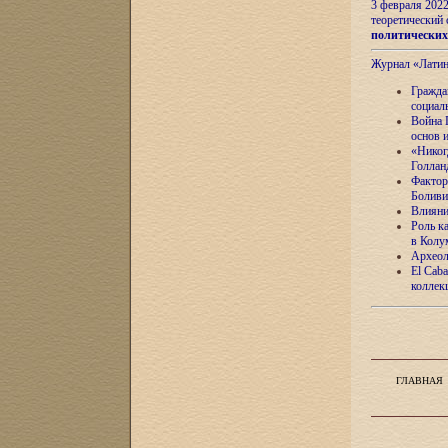
3 февраля 202
теоретический 
политически
Журнал «Лати
Гражда
социал
Война 
основ 
«Никог
Голлан
Фактор
Боливи
Влияни
Роль к
в Колу
Археол
El Caba
коллек
ГЛАВНАЯ