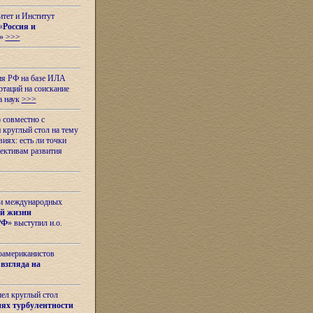
итет и Институт
«
Россия и
»
>>>
ия РФ на базе ИЛА
таций на соискание
а наук
>>>
 совместно с
 круглый стол на тему
иях: есть ли точки
ективам развития
 и международных
ой жизни
РФ
» выступил и.о.
оамериканистов
взгляда на
шел круглый стол
ях турбулентности