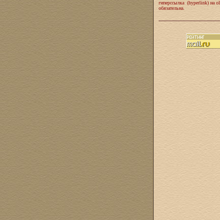
гиперссылка (hyperlink) на ol
обязательна.