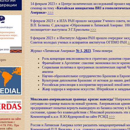
14 февраля 2023 г. в Центре политических исследований прошел на
семинар на тему «
Китайская инициатива BRI в геополитическо
Америки
»
>>>
9 февраля 2023 г. в ИЛА РАН прошло заседание Ученого совета, п
В.П. Беляева. С докладом «Образование в Латинской Америке. 100
посвящается» выступила Э.Г.Ермольева
>>>
9 февраля 2023 г. в Институте Африки РАН прошло очередное засе
Советов молодых ученых и аспирантов институтов ОГПМО РАН
>
Журнал «Латинская Америка»
№ 1, 2023
. Темы номера:
Роль концепции инклюзивности в стратегиях развития стр
ropeo
Франчайзинг в Аргентине: спасение экономики после кризи
Социальная политика в программах политических партий Чи
анализа
Научно-образовательное сотрудничество Бразилии и Европе
Культурная дипломатия Бразилии: от истоков до наших дне
Российская революция в восприятии перуанской левой инт
Жанр хоррора в мировом искусстве. Иберийские и западн
Мексикано-американская граница: кризис навсегда
? Напряжен
ситуации на границе вышла на новый уровень. Американская адми
предпринимает попытки вернуть вышедшую из баланса систему в б
состояние, однако без взаимодействия с Мексикой реализовать эти 
Комментарий к.и.н. Н.Ю.Кудеяровой на сайте РСМД
>>>
одящиеся на сайте
оответствии с
Россия и Латинская Америка хотят расшатать западоцентричный м
 4 ГК РФ). При
лов сайта
Комментарий П.П.Яковлева, д.э.н., главного научного сотрудника 