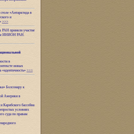
 столе «Антарктида в
еского и
я»
>>>
А РАН приняли участие
нном ИНИОН РАН.
ациональной
ности в
контексте новых
а «идентичность»
>>>
ска» Болсонару к
кой Америки в
и Карибского бассейна
непростых условиях
го суда по правам
ународного