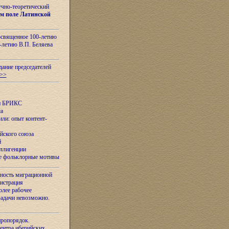
учно-теоретический
м поле Латинской
освященное 100-летию
-летию В.П. Беляева
дание председателей
>>
ан БРИКС
са
ли: опыт контент-
йского союза
й
еллигенции
ые фольклорные мотивы
ность миграционной
нистрация
олее рабочее
задачи невозможно.
иропорядок.
Центра иберийских