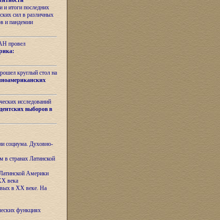
ентности
 и итоги последних
ских сил в различных
ов и пандемии
РАН провел
рика:
рошел круглый стол на
иноамериканских
ических исследований
дентских выборов в
ни социума. Духовно-
м в странах Латинской
 Латинской Америки
XX века
евых в XX веке. На
ческих функциях