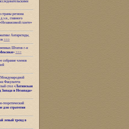
исследовательскими
и страны региона
.э.н., главного
«Независимой газете»
ематике Антарктиды,
вов
>>>
иненных Штатов г-н
Мексики
»
>>>
е собрание членов
лей
 с Международной
ма Факультета
лый стол «
Латинская
 Запада и Незапада
»
но-теоретический
е для стратегии
й левый тренд в