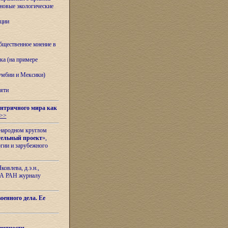
овые экологические
ации
бщественное мнение в
ка (на примере
лумбии и Мексики)
яти
нтричного мира как
>>
ународном круглом
тельный проект
»,
гии и зарубежного
овлева, д.э.н.,
ИЛА РАН журналу
оенного дела. Ее