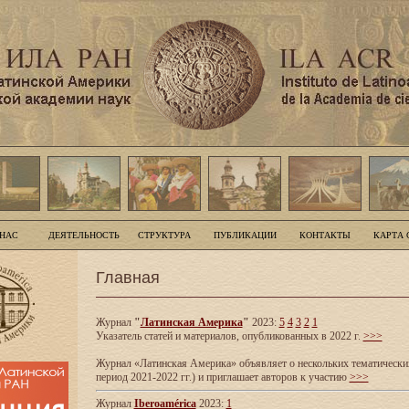
 НАС
ДЕЯТЕЛЬНОСТЬ
СТРУКТУРА
ПУБЛИКАЦИИ
КОНТАКТЫ
КАРТА 
Главная
Журнал
"
Латинская Америка
"
2023:
5
4
3
2
1
Указатель статей и материалов, опубликованных в 2022 г.
>>>
Журнал «Латинская Америка» объявляет о нескольких тематических
период 2021-2022 гг.) и приглашает авторов к участию
>>>
Журнал
Iberoamérica
2023:
1