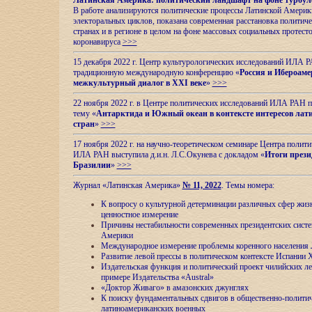
Латинская Америка: политический ландшафт на фоне турбул
В работе анализируются политические процессы Латинской Америки
электоральных циклов, показана современная расстановка политиче
странах и в регионе в целом на фоне массовых социальных протест
коронавируса
>>>
15 декабря 2022 г. Центр культурологических исследований ИЛА 
традиционную международную конференцию «
Россия и Ибероаме
межкультурный диалог в XXI веке
»
>>>
22 ноября 2022 г. в Центре политических исследований ИЛА РАН п
тему «
Антарктида и Южный океан в контексте интересов лат
стран
»
>>>
17 ноября 2022 г. на научно-теоретическом семинаре Центра полит
ИЛА РАН выступила д.и.н. Л.С.Окунева с докладом «
Итоги прези
Бразилии
»
>>>
Журнал «Латинская Америка»
№ 11, 2022
. Темы номера:
К вопросу о культурной детерминации различных сфер жиз
ценностное измерение
Причины нестабильности современных президентских систе
Америки
Международное измерение проблемы коренного населения
Развитие левой прессы в политическом контексте Испании 
Издательская функция и политический проект чилийских л
примере Издательства «Austral»
«Доктор Живаго» в амазонских джунглях
К поиску фундаментальных сдвигов в общественно-полити
латиноамериканских военных