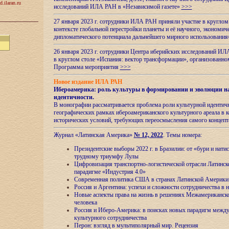
d.ilaran.ru
исследований ИЛА РАН в «Независимой газете»
>>>
27 января 2023 г. сотрудники ИЛА РАН приняли участие в круглом
контексте глобальной перестройки планеты и её научного, экономич
дипломатического потенциала дальнейшего мирного использовани
26 января 2023 г. сотрудники Центра иберийских исследований ИЛ
в круглом столе «Испания: вектор трансформации», организова
Программа мероприятия
>>>
Новое издание ИЛА РАН
Ибероамерика: роль культуры в формировании и эволюции н
идентичности
.
В монографии рассматривается проблема роли культурной идентич
географических рамках ибероамериканского культурного ареала в 
исторических условий, требующих переосмысления самого концепт
Журнал «Латинская Америка»
№ 12, 2022
. Темы номера:
Президентские выборы 2022 г. в Бразилии: от «бури и нати
трудному триумфу Лулы
Цифровизация транспортно-логистической отрасли Латинс
парадигме «Индустрия 4.0»
Современная политика США в странах Латинской Америки 
Россия и Аргентина: успехи и сложности сотрудничества в 
Новые аспекты права на жизнь в решениях Межамериканско
человека
Россия и Иберо-Америка: в поисках новых парадигм межд
культурного сотрудничества
Перон: взгляд в мультиполярный мир. Рецензия