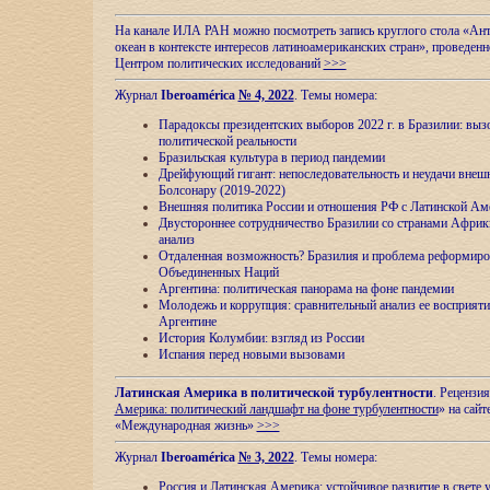
На канале ИЛА РАН можно посмотреть запись круглого стола «Ан
океан в контексте интересов латиноамериканских стран», проведенн
Центром политических исследований
>>>
Журнал
Iberoamérica
№ 4, 2022
. Темы номера:
Парадоксы президентских выборов 2022 г. в Бразилии: выз
политической реальности
Бразильская культура в период пандемии
Дрейфующий гигант: непоследовательность и неудачи внеш
Болсонару (2019-2022)
Внешняя политика России и отношения РФ с Латинской Ам
Двустороннее сотрудничество Бразилии со странами Африк
анализ
Отдаленная возможность? Бразилия и проблема реформиро
Объединенных Наций
Аргентина: политическая панорама на фоне пандемии
Молодежь и коррупция: сравнительный анализ ee восприяти
Аргентине
История Колумбии: взгляд из России
Испания перед новыми вызовами
Латинская Америка в политической турбулентности
. Рецензия
Америка: политический ландшафт на фоне турбулентности
» на сайт
«Международная жизнь»
>>>
Журнал
Iberoamérica
№ 3, 2022
. Темы номера:
Россия и Латинская Америка: устойчивое развитие в свете 