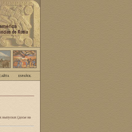
САЙТА
ESPAÑOL
 выпусках (досье на