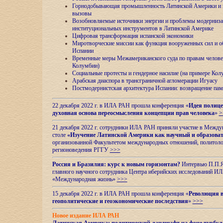
Горнодобывающая промышленность Латинской Америки и н
вызовы
Возобновляемые источники энергии и проблемы модерниз
институциональных инструментов в Латинской Америке
Цифровая трансформация испанской экономики
Миротворческие миссии как функция вооруженных сил и о
Испании
Временные меры Межамериканского суда по правам челове
Колумбии)
Социальные протесты и гендерное насилие (на примере Ко
Арабская диаспора в трансграничной агломерации Игуасу
Постмодернистская архитектура Испании: возвращение пам
22 декабря 2022 г. в ИЛА РАН прошла конференция «
Идея полице
духовная основа переосмысления концепции прав человека
»
>
21 декабря 2022 г. сотрудники ИЛА РАН приняли участие в Межд
столе
«Изучение Латинской Америки как научный и образова
организованной Факультетом международных отношений, политоло
регионоведения
РГГУ
>>>
Россия и Бразилия: курс к новым горизонтам?
Интервью П.П.Як
главного научного сотрудника Центра иберийских исследований 
«Международная жизнь»
>>>
15 декабря 2022 г. в ИЛА РАН прошла конференция «
Революция в
геополитические и геоэкономические последствия
»
>>>
Новое издание ИЛА РАН