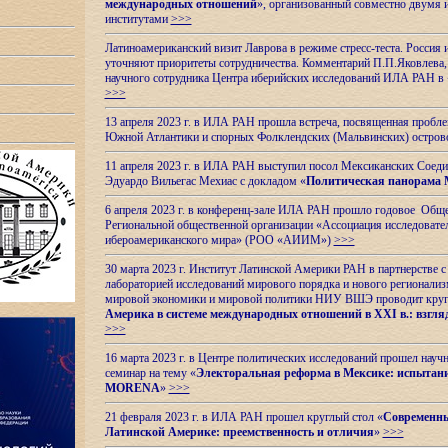
международных отношений
», организованный совместно двумя 
институтами
>>>
Латиноамериканский визит Лаврова в режиме стресс-теста. Россия 
уточняют приоритеты сотрудничества. Комментарий П.П.Яковлева, д
научного сотрудника Центра иберийских исследований ИЛА РАН в 
>>>
13 апреля 2023 г. в ИЛА РАН прошла встреча, посвященная пробл
Южной Атлантики и спорных
Фолклендских (Мальвинских) остро
11 апреля 2023 г. в ИЛА РАН выступил посол Мексиканских Соед
Эдуардо Вильегас Мехиас c докладом «
Политическая панорама 
6 апреля 2023 г. в конференц-зале ИЛА РАН прошло годовое Обще
Региональной общественной организации «Ассоциация исследовате
ибероамериканского мира» (РОО «АИИМ»)
>>>
30 марта 2023 г. Институт Латинской Америки РАН в партнерстве
лабораторией исследований мирового порядка и нового регионализ
мировой экономики и мировой политики НИУ ВШЭ проводит круг
Америка в системе международных отношений в XXI в.: взгляд
>>>
16 марта 2023 г. в Центре политических исследований прошел науч
семинар на тему «
Электоральная реформа в Мексике: испытани
MORENA
»
>>>
21 февраля 2023 г. в ИЛА РАН прошел круглый стол «
Современны
Латинской Америке: преемственность и отличия
»
>>>