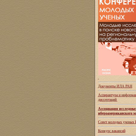
Документы ИЛА РАН
Аспирантура и
информац
диссертаций
Ассоциация исследова
ибероамериканского м
Совет молодых ученых
Конкурс вакансий