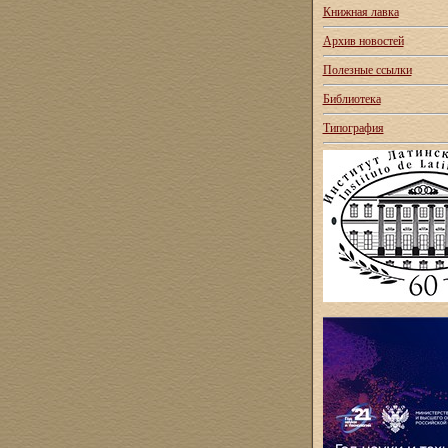
Книжная лавка
Архив новостей
Полезные ссылки
Библиотека
Типография