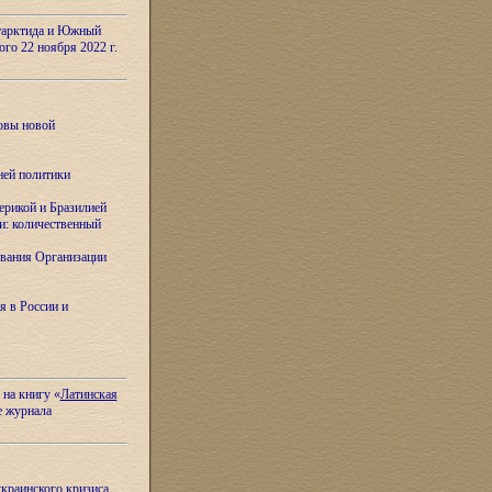
тарктида и Южный
ого 22 ноября 2022 г.
овы новой
ней политики
ерикой и Бразилией
и: количественный
вания Организации
я в России и
 на книгу «
Латинская
е журнала
украинского кризиса