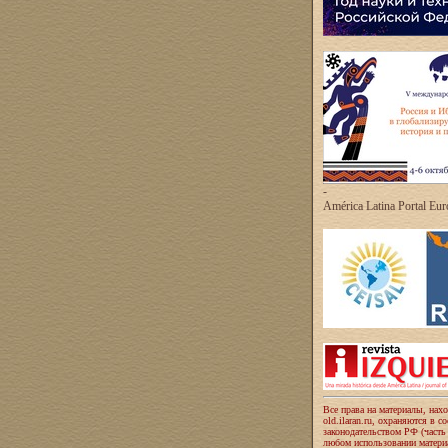
-
América Latina Portal Eu
Все права на материалы, нах
old.ilaran.ru, охраняются в с
законодательством РФ (часть
любом использовании материа