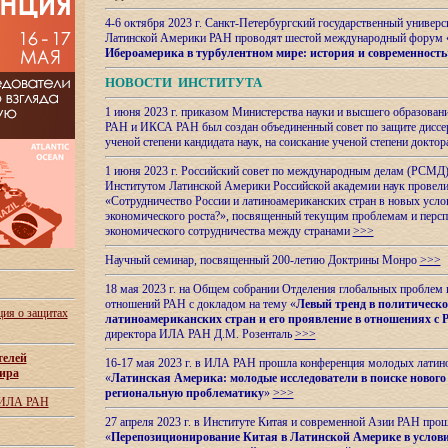
4-6 октября 2023 г. Санкт-Петербургский государственный универс
Латинской Америки РАН проводят шестой международный форум 
Ибероамерика в турбулентном мире: история и современность
НОВОСТИ ИНСТИТУТА
1 июня 2023 г. приказом Министерства науки и высшего образован
РАН и ИКСА РАН был создан объединенный совет по защите диссер
ученой степени кандидата наук, на соискание ученой степени доктор
1 июня 2023 г. Российский совет по международным делам (РСМД)
Институтом Латинской Америки Российской академии наук провели
«Сотрудничество России и латиноамериканских стран в новых услов
экономического роста?», посвященный текущим проблемам и персп
экономического сотрудничества между странами
>>>
Научный семинар, посвященный 200-летию Доктрины Монро
>>>
18 мая 2023 г. на Общем собрании Отделения глобальных проблем
отношений РАН с докладом на тему «
Левый тренд в политическ
ия о защитах
латиноамериканских стран и его проявление в отношениях с 
директора ИЛА РАН Д.М. Розенталь
>>>
телей
16-17 мая 2023 г. в ИЛА РАН прошла конференция молодых латин
ира
«
Латинская Америка: молодые исследователи в поиске нового 
региональную проблематику
»
>>>
 ИЛА РАН
27 апреля 2023 г. в Институте Китая и современной Азии РАН про
«
Перепозиционирование Китая в Латинской
Америке в услови