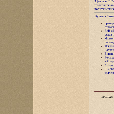
3 февраля 202
теоретический 
политически
Журнал «Лати
Гражда
социал
Война 
основ 
«Никог
Голлан
Фактор
Боливи
Влияни
Роль к
в Колу
Археол
El Caba
коллек
ГЛАВНАЯ