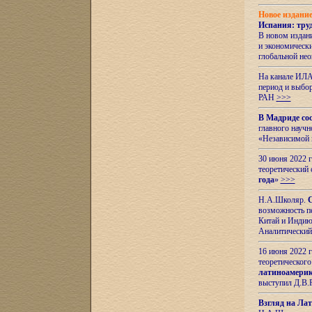
Новое издани
Испания: тру
В новом издан
и экономическ
глобальной не
На канале ИЛА
период и выбо
РАН
>>>
В Мадриде со
главного науч
«Независимой 
30 июня 2022 
теоретический 
года
»
>>>
Н.А.Школяр.
С
возможность пе
Китай и Индию,
Аналитический
16 июня 2022 г
теоретического
латиноамерик
выступил Д.В.
Взгляд на Ла