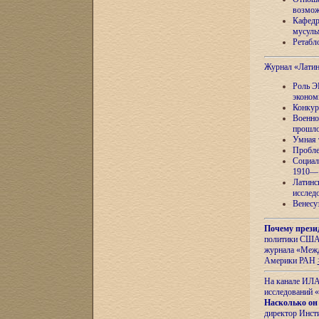
возмож
Кафедр
мусуль
Ретабло
Журнал «Лати
Роль Э
эконом
Конкур
Военно
прошло
Умная 
Пробле
Социал
1910—1
Латинс
исслед
Венесу
Почему прези
политики США 
журнала «Межд
Америки РАН
На канале ИЛА
исследований «
Насколько он
директор Инст