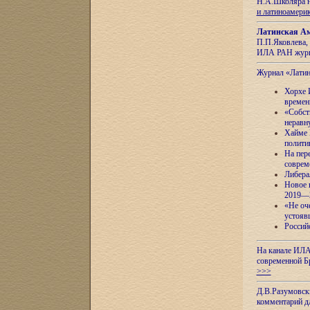
Н.А.Школяра н
и латиноамери
Латинская Ам
П.П.Яковлева, 
ИЛА РАН журн
Журнал «Лати
Хорхе 
времен
«Собст
неравн
Хайме 
полити
На пер
соврем
Либера
Новое 
2019—
«Не оч
устояв
Россий
На канале ИЛА
современной Б
>>>
Д.В.Разумовск
комментарий 