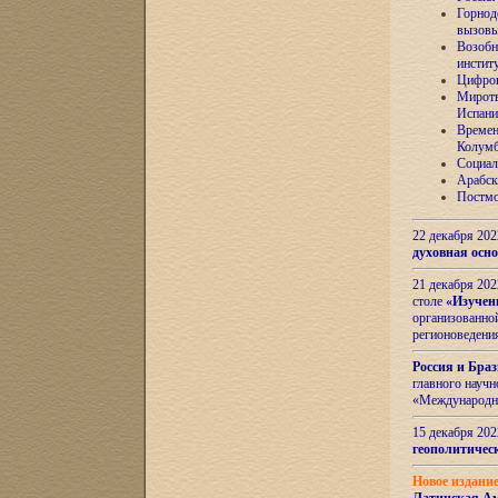
Горнод
вызов
Возобн
инстит
Цифров
Миротв
Испани
Времен
Колумб
Социал
Арабск
Постмо
22 декабря 20
духовная осн
21 декабря 20
столе
«Изучен
организованно
регионоведени
Россия и Бра
главного науч
«Международн
15 декабря 20
геополитическ
Новое издани