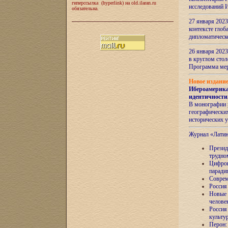
гиперссылка (hyperlink) на old.ilaran.ru
исследований 
обязательна.
27 января 2023
контексте глоб
дипломатическ
26 января 2023
в круглом сто
Программа ме
Новое издани
Ибероамерика
идентичности
В монографии 
географических
исторических 
Журнал «Лати
Президе
трудно
Цифров
паради
Соврем
Россия
Новые 
челове
Россия
культу
Перон: