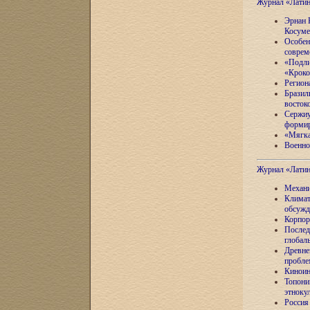
Журнал «Лати
Эрнан 
Косуме
Особен
соврем
«Подли
«Кроко
Регион
Бразил
восток
Сержиу
формир
«Мягка
Военно
Журнал «Лати
Механи
Климат
обсужд
Корпор
Послед
глобал
Древне
пробле
Киноин
Топони
этноку
Россия