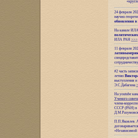
«кругл
24 февраля 202
научно-теорети
обновления в
На канале ИЛА
политических
ИЛА РАН
>>>
11 февраля 202
латиноамерик
спецпредстави
сотрудничест
#2 часть запис
летию
Виктор
выступления и
Э.С.Дабагяна
На youtube ка
Ученого совета
члена-корресп
СССР (РАН) в 1
Д.М.Разумовск
П.П.Яковлев.
договариваетс
«Независимой 