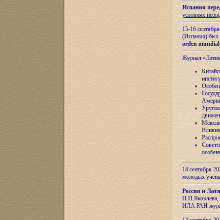
Испания пере
условиях неоп
15-16 сентябр
(Испания) был
orden mundial
Журнал «Лати
Китайс
инстит
Особен
Госуда
Амери
Уругва
движен
Мексик
Влияни
Распро
Советс
особен
14 сентября 20
молодых учён
Россия и Лат
П.П.Яковлева, 
ИЛА РАН журн