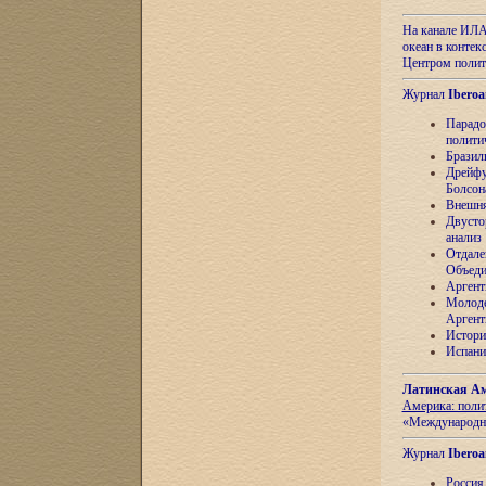
На канале ИЛА
океан в контек
Центром полит
Журнал
Iberoa
Парадо
полити
Бразил
Дрейфу
Болсон
Внешня
Двусто
анализ
Отдале
Объеди
Аргент
Молоде
Аргент
Истори
Испани
Латинская Ам
Америка: поли
«Международн
Журнал
Iberoa
Россия