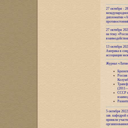
27 октября - 2
международног
дипломатии «А
противостояни
27 октября 20
на тему «Росси
взаимодействи
13 октября 202
Америка в сов
ассоциации ме
Журнал «Лати
Бразил
Россия
Колумб
Трансф
(2011—
СССР и
взаимо
Развит
5 октября 2022
зав. кафедрой
приняли участи
организованно