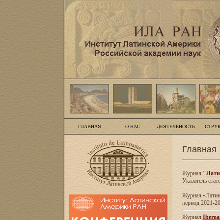
ГЛАВНАЯ
О НАС
ДЕЯТЕЛЬНОСТЬ
СТРУ
Главная
Журнал
"
Лати
Указатель стат
Журнал «Латинс
период 2021-20
Журнал
Iberoa