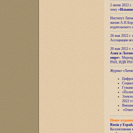
2 июня 2022 г
тему «
Испани
Институт Латин
жизни А.Н.Боро
издательского
26 мая 2022 г
Ассоциации ис
20 мая 2022 г.
Азия и Латин
мире
». Мероп
РАН, ИДВ РА
Журнал «Лати
Цифров
Социал
Гумани
«Полит
Электо
2022 гг
Внешняя
«Ответ
Новое издани
Rusia y España
Коллективная 