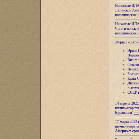
На канале ИЛА
Латинской Амер
политических
На канале ИЛА
Чили и поиск о
политических
Журнал «Лати
Эрнан 
Перево
Визит 
Феноме
Венесу
Бразил
Культ 
Дискус
выступ
СССР и
14 апреля 2022
научно-теорети
Бразилии
"
>>
17 марта 2022 
научно-теорети
Америке: сра