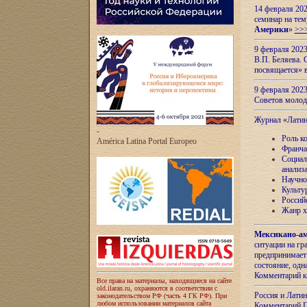
14 февраля 202
семинар на тем
Америки
»
>>
9 февраля 202
В.П. Беляева. 
посвящается» 
9 февраля 2023
Советов моло
Журнал «Лати
-
Роль к
América Latina Portal Europeo
Франча
Социал
анализ
Научно
Культу
Россий
Жанр х
Мексикано-ам
ситуации на г
предпринимает
состояние, одн
Комментарий к
Все права на материалы, находящиеся на сайте
old.ilaran.ru, охраняются в соответствии с
Россия и Лати
законодательством РФ (часть 4 ГК РФ). При
любом использовании материалов сайта
Комментарий П.