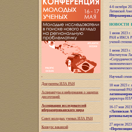
4-6 октября 20
Латинской Аме
Ибероамерика
НОВОСТИ 
1 июня 2023 г.
РАН и ИКСА РА
ученой степени
1 июня 2023 г
Институтом Ла
«Сотрудничеств
экономическог
экономическог
Научный семин
Документы ИЛА РАН
18 мая 2023 г
отношений РАН
Аспирантура и
информация о защитах
латиноамерик
диссертаций
директора ИЛА
Ассоциация исследователей
16-17 мая 202
ибероамериканского мира
«
Латинская Ам
региональную
Совет молодых ученых ИЛА РАН
27 апреля 2023
Конкурс вакансий
«
Перепозицио