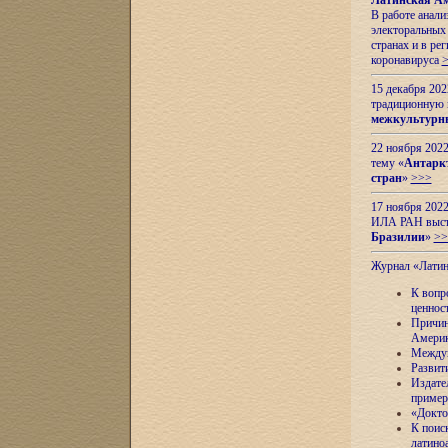
Латинская Ам
В работе анал
электоральных 
странах и в ре
коронавируса
15 декабря 20
традиционную
межкультурны
22 ноября 2022
тему «
Антаркт
стран
»
>>>
17 ноября 2022
ИЛА РАН высту
Бразилии
»
>>
Журнал «Лати
К вопр
ценнос
Причин
Амери
Междун
Развит
Издате
пример
«Докто
К поис
латино