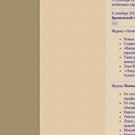
13 сентября 2
необычных кар
6 сентября 20
бразильской г
>>>
Журнал «Лати
Новые 
Социал
«Вакци
перспе
Такие 
коммун
Тема И
«Локус
System 
Журнал
Iberoa
От гео
перефо
От отк
объеди
Евросо
Типоло
Левое д
правой
Мексик
Отноше