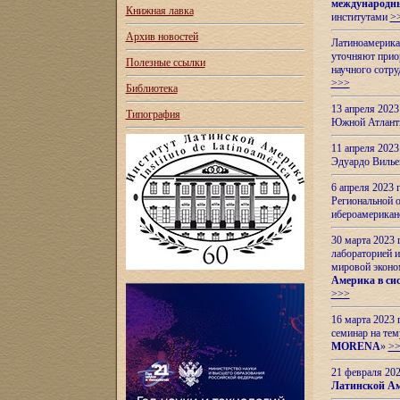
международн
Книжная лавка
институтами
>
Архив новостей
Латиноамерикан
уточняют приор
Полезные ссылки
научного сотр
>>>
Библиотека
13 апреля 202
Типография
Южной Атлант
11 апреля 202
Эдуардо Вилье
6 апреля 2023
Региональной 
ибероамерика
30 марта 2023
лабораторией и
мировой эконо
Америка в сис
>>>
16 марта 2023 
семинар на тем
MORENA
»
>
21 февраля 20
Латинской Ам