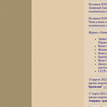
На канале ИЛА
Латинской Амер
политических
На канале ИЛА
Чили и поиск о
политических
Журнал «Лати
Эрнан 
Перево
Визит 
Феноме
Венесу
Бразил
Культ 
Дискус
выступ
СССР и
14 апреля 2022
научно-теорети
Бразилии
"
>>
17 марта 2022 
научно-теорети
Америке: сра