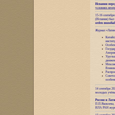
Испания пере
условиях неоп
15-16 сентябр
(Испания) был
orden mundial
Журнал «Лати
Китайс
инстит
Особен
Госуда
Амери
Уругва
движен
Мексик
Влияни
Распро
Советс
особен
14 сентября 20
молодых учён
Россия и Лат
П.П.Яковлева, 
ИЛА РАН журн