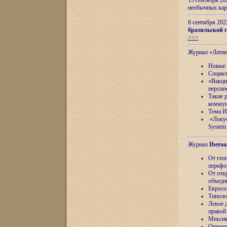
13 сентября 2
необычных кар
6 сентября 20
бразильской г
>>>
Журнал «Лати
Новые 
Социал
«Вакци
перспе
Такие 
коммун
Тема И
«Локус
System 
Журнал
Iberoa
От гео
перефо
От отк
объеди
Евросо
Типоло
Левое д
правой
Мексик
Отноше