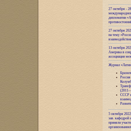
27 октября - 2
международног
дипломатии «А
противостояни
27 октября 20
на тему «Росси
взаимодействи
13 октября 202
Америка в сов
ассоциации ме
Журнал «Лати
Бразил
Россия
Колумб
Трансф
(2011—
СССР и
взаимо
Развит
5 октября 2022
зав. кафедрой
приняли участи
организованно