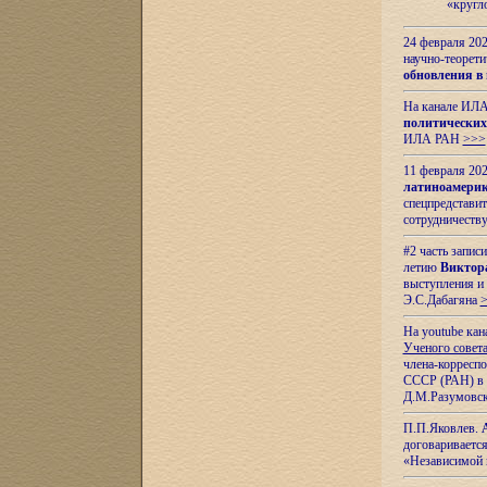
«кругл
24 февраля 202
научно-теорети
обновления в
На канале ИЛА
политических
ИЛА РАН
>>>
11 февраля 202
латиноамерик
спецпредстави
сотрудничест
#2 часть запис
летию
Виктор
выступления и
Э.С.Дабагяна
На youtube ка
Ученого совета
члена-корресп
СССР (РАН) в 1
Д.М.Разумовск
П.П.Яковлев.
договариваетс
«Независимой 