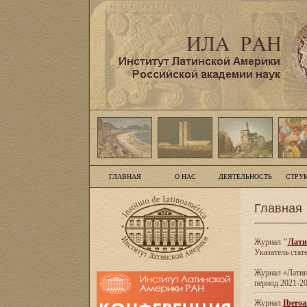
ГЛАВНАЯ
О НАС
ДЕЯТЕЛЬНОСТЬ
СТРУ
Главная
Журнал
"
Лати
Указатель стат
Журнал «Латинс
период 2021-20
Журнал
Iberoa