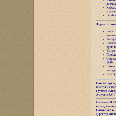
возмож
Кафедр
мусуль
Ретабло
Журнал «Лати
Роль Э
эконом
Конкур
Военно
прошло
Умная 
Пробле
Социал
1910—1
Латинс
исслед
Венесу
Почему прези
политики США 
журнала «Межд
Америки РАН
На канале ИЛА
исследований «
Насколько он
директор Инст