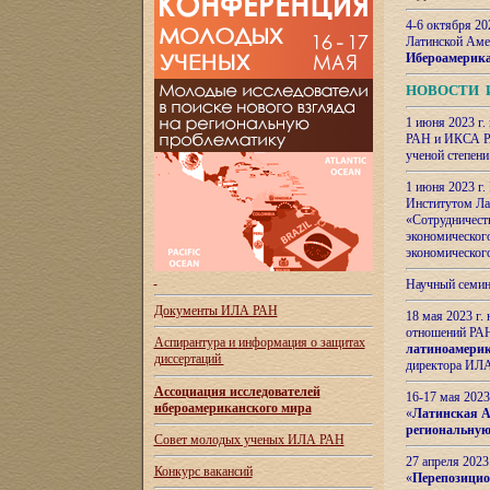
4-6 октября 20
Латинской Аме
Ибероамерика
НОВОСТИ 
1 июня 2023 г.
РАН и ИКСА РА
ученой степени
1 июня 2023 г
Институтом Ла
«Сотрудничеств
экономическог
экономическог
Научный семин
Документы ИЛА РАН
18 мая 2023 г
отношений РАН
Аспирантура и
информация о защитах
латиноамерик
диссертаций
директора ИЛА
Ассоциация исследователей
16-17 мая 202
ибероамериканского мира
«
Латинская Ам
региональную
Совет молодых ученых ИЛА РАН
27 апреля 2023
Конкурс вакансий
«
Перепозицио