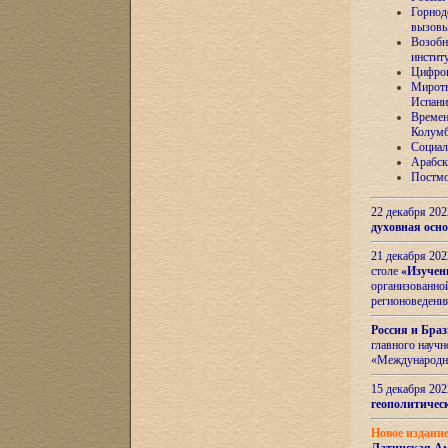
Горнод
вызов
Возобн
инстит
Цифров
Миротв
Испани
Времен
Колумб
Социал
Арабск
Постмо
22 декабря 20
духовная осн
21 декабря 20
столе
«Изучен
организованно
регионоведени
Россия и Бра
главного науч
«Международн
15 декабря 20
геополитическ
Новое издани