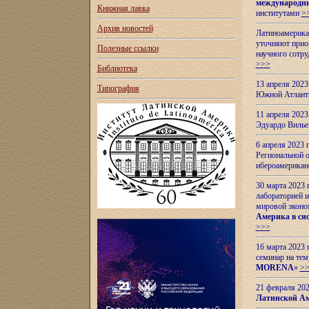
международн
Книжная лавка
институтами
>
Архив новостей
Латиноамерикан
уточняют приор
Полезные ссылки
научного сотр
>>>
Библиотека
13 апреля 202
Типография
Южной Атлант
11 апреля 202
Эдуардо Вилье
6 апреля 2023
Региональной 
ибероамерика
30 марта 2023
лабораторией и
мировой эконо
Америка в сис
>>>
16 марта 2023 
семинар на тем
MORENA
»
>
21 февраля 20
Латинской Ам