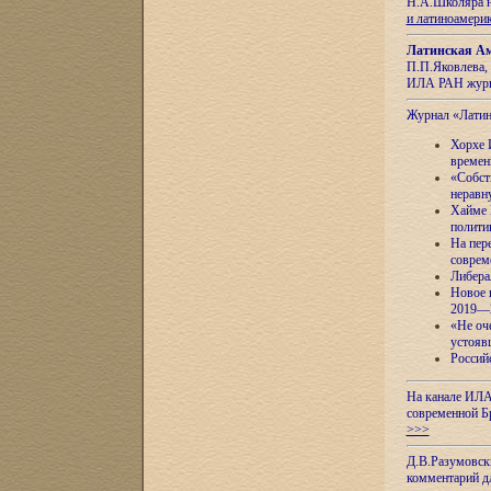
Н.А.Школяра н
и латиноамери
Латинская Ам
П.П.Яковлева, 
ИЛА РАН журн
Журнал «Лати
Хорхе 
времен
«Собст
неравн
Хайме 
полити
На пер
соврем
Либера
Новое 
2019—
«Не оч
устояв
Россий
На канале ИЛА
современной Б
>>>
Д.В.Разумовск
комментарий 