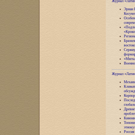
Журнал «Лати
Эрнан 
Косуме
Особен
соврем
«Подли
«Кроко
Регион
Бразил
восток
Сержиу
формир
«Мягка
Военно
Журнал «Лати
Механи
Климат
обсужд
Корпор
Послед
глобал
Древне
пробле
Киноин
Топони
этноку
Россия