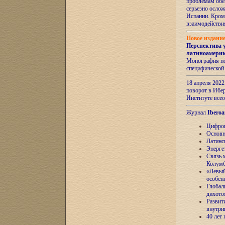
проблемам обе
серьезно ослож
Испании. Кром
взаимодейств
Новое издани
Перспектива 
латиноамери
Монография по
специфической
18 апреля 202
поворот в Ибер
Институте все
Журнал
Iberoa
Цифров
Основн
Латинс
Энерге
Связь 
Колум
«Левый
особен
Глобал
дихото
Развит
внутри
40 лет