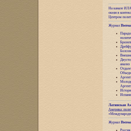
На канале ИЛА
океан в контек
Центром полит
Журнал
Iberoa
Парадо
полити
Бразил
Дрейфу
Болсон
Внешня
Двусто
анализ
Отдале
Объеди
Аргент
Молоде
Аргент
Истори
Испани
Латинская Ам
Америка: поли
«Международн
Журнал
Iberoa
Россия