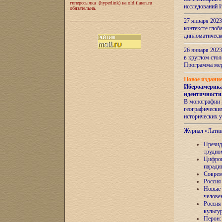
гиперссылка (hyperlink) на old.ilaran.ru
исследований 
обязательна.
27 января 2023
контексте глоб
дипломатическ
26 января 2023
в круглом сто
Программа ме
Новое издани
Ибероамерика
идентичности
В монографии 
географических
исторических 
Журнал «Лати
Президе
трудно
Цифров
паради
Соврем
Россия
Новые 
челове
Россия
культу
Перон: