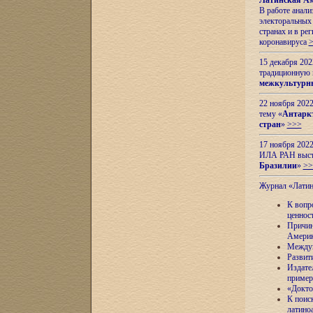
Латинская Ам
В работе анал
электоральных 
странах и в ре
коронавируса
15 декабря 20
традиционную
межкультурны
22 ноября 2022
тему «
Антаркт
стран
»
>>>
17 ноября 2022
ИЛА РАН высту
Бразилии
»
>>
Журнал «Лати
К вопр
ценнос
Причин
Амери
Междун
Развит
Издате
пример
«Докто
К поис
латино