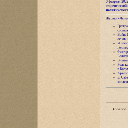
3 февраля 202
теоретический 
политически
Журнал «Лати
Гражда
социал
Война 
основ 
«Никог
Голлан
Фактор
Боливи
Влияни
Роль к
в Колу
Археол
El Caba
коллек
ГЛАВНАЯ