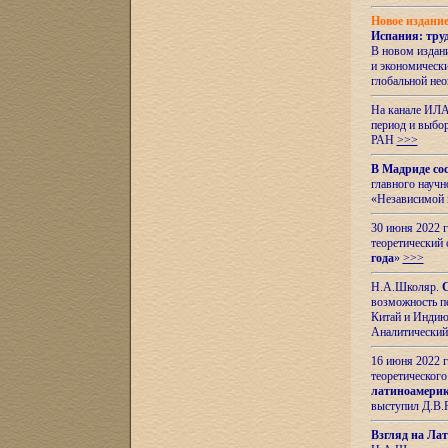
Новое издани
Испания: тру
В новом издан
и экономическ
глобальной не
На канале ИЛА
период и выбо
РАН
>>>
В Мадриде со
главного науч
«Независимой 
30 июня 2022 
теоретический 
года
»
>>>
Н.А.Школяр.
С
возможность пе
Китай и Индию,
Аналитический
16 июня 2022 г
теоретического
латиноамерик
выступил Д.В.
Взгляд на Ла