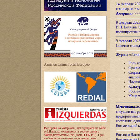
14 февраля 202
семинар на тем
Америки
»
>>
9 февраля 202
В.П. Беляева. 
посвящается» 
9 февраля 2023
Советов моло
Журнал «Лати
-
Роль к
América Latina Portal Europeo
Франча
Социал
анализ
Научно
Культу
Россий
Жанр х
Мексикано-ам
ситуации на г
предпринимает
состояние, одн
Комментарий к
Все права на материалы, находящиеся на сайте
old.ilaran.ru, охраняются в соответствии с
Россия и Лати
законодательством РФ (часть 4 ГК РФ). При
любом использовании материалов сайта
Комментарий П.