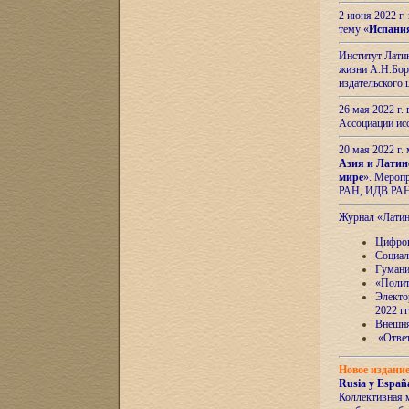
2 июня 2022 г
тему «
Испани
Институт Латин
жизни А.Н.Боро
издательского
26 мая 2022 г
Ассоциации ис
20 мая 2022 г.
Азия и Латин
мире
». Мероп
РАН, ИДВ РА
Журнал «Лати
Цифров
Социал
Гумани
«Полит
Электо
2022 гг
Внешняя
«Ответ
Новое издани
Rusia y España
Коллективная 