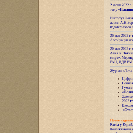
2 июня 2022 г
тему «
Испани
Институт Латин
жизни А.Н.Боро
издательского
26 мая 2022 г
Ассоциации ис
20 мая 2022 г.
Азия и Латин
мире
». Мероп
РАН, ИДВ РА
Журнал «Лати
Цифров
Социал
Гумани
«Полит
Электо
2022 гг
Внешняя
«Ответ
Новое издани
Rusia y España
Коллективная 