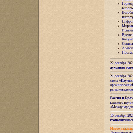
Горнод
вызов
Возобн
инстит
Цифров
Миротв
Испани
Времен
Колумб
Социал
Арабск
Постмо
22 декабря 20
духовная осн
21 декабря 20
столе
«Изучен
организованно
регионоведени
Россия и Бра
главного науч
«Международн
15 декабря 20
геополитическ
Новое издани