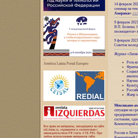
14 февраля 202
семинар на тем
Америки
»
>>
9 февраля 202
В.П. Беляева. 
посвящается» 
9 февраля 2023
Советов моло
Журнал «Лати
-
Роль к
América Latina Portal Europeo
Франча
Социал
анализ
Научно
Культу
Россий
Жанр х
Мексикано-ам
ситуации на г
предпринимает
состояние, одн
Комментарий к
Все права на материалы, находящиеся на сайте
old.ilaran.ru, охраняются в соответствии с
Россия и Лати
законодательством РФ (часть 4 ГК РФ). При
любом использовании материалов сайта
Комментарий П.