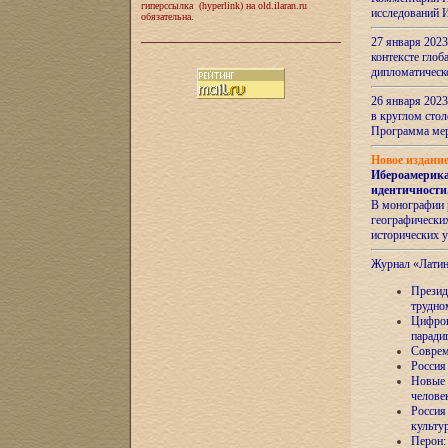
гиперссылка (hyperlink) на old.ilaran.ru
исследований 
обязательна.
27 января 2023
контексте глоб
дипломатическ
26 января 2023
в круглом сто
Программа ме
Новое издани
Ибероамерика
идентичности
В монографии 
географических
исторических 
Журнал «Лати
Президе
трудно
Цифров
паради
Соврем
Россия
Новые 
челове
Россия
культу
Перон: