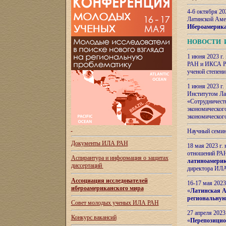
4-6 октября 20
Латинской Аме
Ибероамерика
НОВОСТИ 
1 июня 2023 г.
РАН и ИКСА РА
ученой степени
1 июня 2023 г
Институтом Ла
«Сотрудничеств
экономическог
экономическог
Научный семин
Документы ИЛА РАН
18 мая 2023 г
отношений РАН
Аспирантура и
информация о защитах
латиноамерик
диссертаций
директора ИЛА
Ассоциация исследователей
16-17 мая 202
ибероамериканского мира
«
Латинская Ам
региональную
Совет молодых ученых ИЛА РАН
27 апреля 2023
Конкурс вакансий
«
Перепозицио