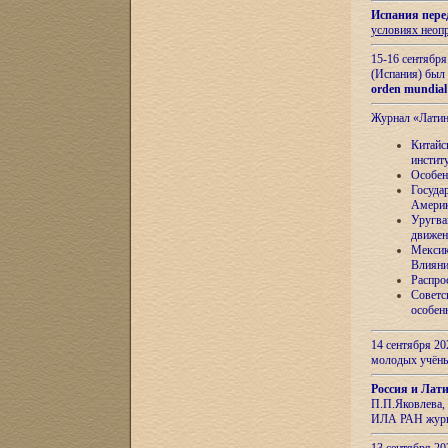
Испания пере
условиях неоп
15-16 сентябр
(Испания) был
orden mundial
Журнал «Лати
Китайс
инстит
Особен
Госуда
Амери
Уругва
движен
Мексик
Влияни
Распро
Советс
особен
14 сентября 20
молодых учён
Россия и Лат
П.П.Яковлева, 
ИЛА РАН журн