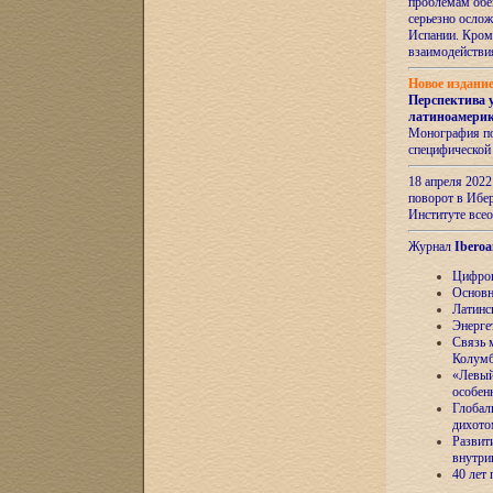
проблемам обе
серьезно ослож
Испании. Кром
взаимодейств
Новое издани
Перспектива 
латиноамери
Монография по
специфической
18 апреля 202
поворот в Ибер
Институте все
Журнал
Iberoa
Цифров
Основн
Латинс
Энерге
Связь 
Колум
«Левый
особен
Глобал
дихото
Развит
внутри
40 лет