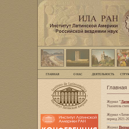
ГЛАВНАЯ
О НАС
ДЕЯТЕЛЬНОСТЬ
СТРУ
Главная
Журнал
"
Лати
Указатель стат
Журнал «Латинс
период 2021-20
Журнал
Iberoa