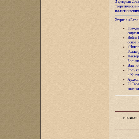
3 февраля 202
теоретический 
политически
Журнал «Лати
Гражда
социал
Война 
основ 
«Никог
Голлан
Фактор
Боливи
Влияни
Роль к
в Колу
Археол
El Caba
коллек
ГЛАВНАЯ