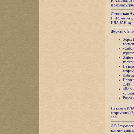
Н.А.Школяра н
и латиноамери
Латинская Ам
П.П.Яковлева, 
ИЛА РАН журн
Журнал «Лати
Хорхе 
времен
«Собст
неравн
Хайме 
полити
На пер
соврем
Либера
Новое 
2019—
«Не оч
устояв
Россий
На канале ИЛА
современной Б
>>>
Д.В.Разумовск
комментарий 