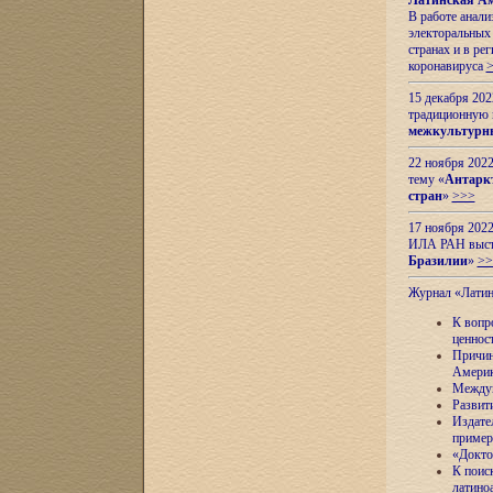
Латинская Ам
В работе анал
электоральных 
странах и в ре
коронавируса
15 декабря 20
традиционную
межкультурны
22 ноября 2022
тему «
Антаркт
стран
»
>>>
17 ноября 2022
ИЛА РАН высту
Бразилии
»
>>
Журнал «Лати
К вопр
ценнос
Причин
Амери
Междун
Развит
Издате
пример
«Докто
К поис
латино