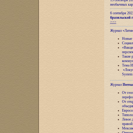
13 сентября 2
необычных кар
6 сентября 20
бразильской г
>>>
Журнал «Лати
Новые 
Социал
«Вакци
перспе
Такие 
коммун
Тема И
«Локус
System 
Журнал
Iberoa
От гео
перефо
От отк
объеди
Евросо
Типоло
Левое д
правой
Мексик
Отноше