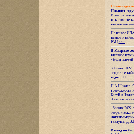
Новое издани
Испания: тру
В новом издан
и экономическ
глобальной не
На канале ИЛА
период и выбо
РАН
>>>
В Мадриде со
главного науч
«Независимой 
30 июня 2022 
теоретический 
года
»
>>>
Н.А.Школяр.
С
возможность пе
Китай и Индию,
Аналитический
16 июня 2022 г
теоретического
латиноамерик
выступил Д.В.
Взгляд на Ла