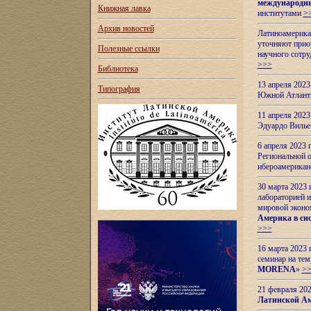
международн
Книжная лавка
институтами
>
Архив новостей
Латиноамерикан
уточняют приор
Полезные ссылки
научного сотр
>>>
Библиотека
13 апреля 202
Типография
Южной Атлант
11 апреля 202
Эдуардо Вилье
6 апреля 2023
Региональной 
ибероамерика
30 марта 2023
лабораторией и
мировой эконо
Америка в сис
>>>
16 марта 2023 
семинар на тем
MORENA
»
>
21 февраля 20
Латинской Ам