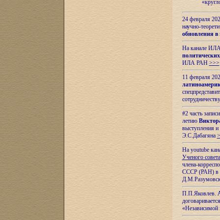
«кругл
24 февраля 202
научно-теорети
обновления в
На канале ИЛА
политических
ИЛА РАН
>>>
11 февраля 202
латиноамерик
спецпредстави
сотрудничест
#2 часть запис
летию
Виктор
выступления и
Э.С.Дабагяна
На youtube ка
Ученого совета
члена-корресп
СССР (РАН) в 1
Д.М.Разумовск
П.П.Яковлев.
договариваетс
«Независимой 