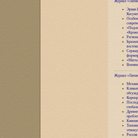
Журнал «Лати
Эрнан 
Косуме
Особен
соврем
«Подли
«Кроко
Регион
Бразил
восток
Сержиу
формир
«Мягка
Военно
Журнал «Лати
Механи
Климат
обсужд
Корпор
Послед
глобал
Древне
пробле
Киноин
Топони
этноку
Россия