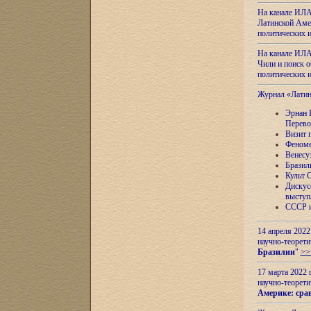
На канале ИЛА
Латинской Амер
политических
На канале ИЛА
Чили и поиск о
политических
Журнал «Лати
Эрнан 
Перево
Визит 
Феноме
Венесу
Бразил
Культ 
Дискус
выступ
СССР и
14 апреля 2022
научно-теорети
Бразилии
"
>>
17 марта 2022 
научно-теорети
Америке: сра