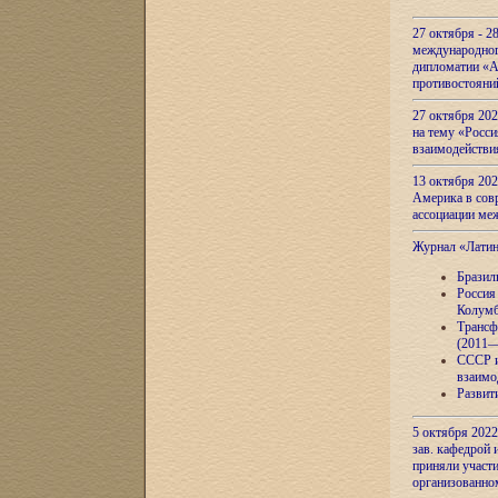
27 октября - 2
международног
дипломатии «А
противостояни
27 октября 20
на тему «Росси
взаимодействи
13 октября 202
Америка в сов
ассоциации ме
Журнал «Лати
Бразил
Россия
Колумб
Трансф
(2011—
СССР и
взаимо
Развит
5 октября 2022
зав. кафедрой
приняли участи
организованно