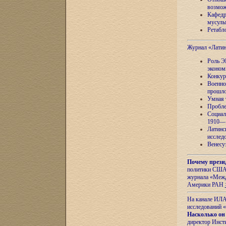
возмож
Кафедр
мусуль
Ретабло
Журнал «Лати
Роль Э
эконом
Конкур
Военно
прошло
Умная 
Пробле
Социал
1910—1
Латинс
исслед
Венесу
Почему прези
политики США 
журнала «Межд
Америки РАН
На канале ИЛА
исследований «
Насколько он
директор Инст