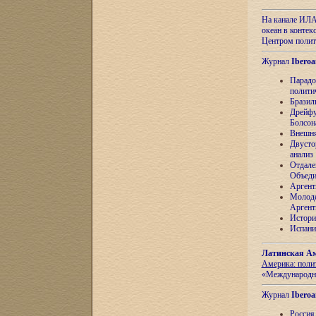
На канале ИЛА
океан в контек
Центром полит
Журнал
Iberoa
Парадо
полити
Бразил
Дрейфу
Болсон
Внешня
Двусто
анализ
Отдале
Объеди
Аргент
Молоде
Аргент
Истори
Испани
Латинская Ам
Америка: поли
«Международн
Журнал
Iberoa
Россия