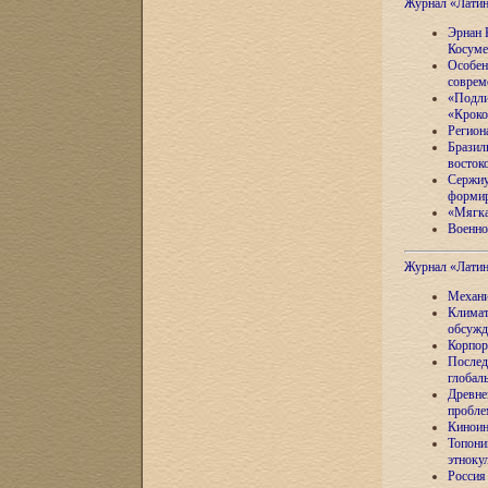
Журнал «Лати
Эрнан 
Косуме
Особен
соврем
«Подли
«Кроко
Регион
Бразил
восток
Сержиу
формир
«Мягка
Военно
Журнал «Лати
Механи
Климат
обсужд
Корпор
Послед
глобал
Древне
пробле
Киноин
Топони
этноку
Россия