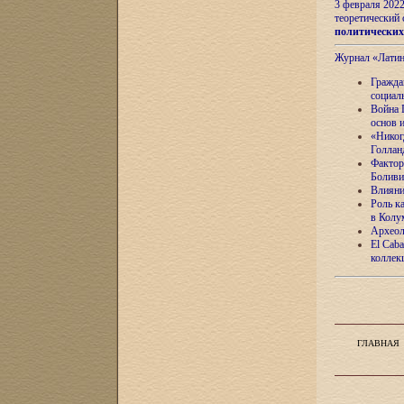
3 февраля 202
теоретический 
политически
Журнал «Лати
Гражда
социал
Война 
основ 
«Никог
Голлан
Фактор
Боливи
Влияни
Роль к
в Колу
Археол
El Caba
коллек
ГЛАВНАЯ