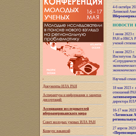
4-6 октября 20
Латинской Аме
Ибероамерика
НОВОСТИ 
1 июня 2023 г.
РАН и ИКСА РА
ученой степени
1 июня 2023 г
Институтом Ла
«Сотрудничеств
экономическог
экономическог
Научный семин
Документы ИЛА РАН
18 мая 2023 г
отношений РАН
Аспирантура и
информация о защитах
латиноамерик
диссертаций
директора ИЛА
Ассоциация исследователей
16-17 мая 202
ибероамериканского мира
«
Латинская Ам
региональную
Совет молодых ученых ИЛА РАН
27 апреля 2023
Конкурс вакансий
«
Перепозицио