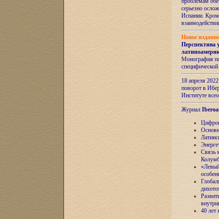
проблемам обе
серьезно ослож
Испании. Кром
взаимодейств
Новое издани
Перспектива 
латиноамери
Монография по
специфической
18 апреля 202
поворот в Ибер
Институте все
Журнал
Iberoa
Цифров
Основн
Латинс
Энерге
Связь 
Колум
«Левый
особен
Глобал
дихото
Развит
внутри
40 лет