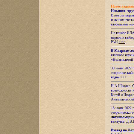
Новое издани
Испания: тру
В новом издан
и экономическ
глобальной не
На канале ИЛА
период и выбо
РАН
>>>
В Мадриде со
главного науч
«Независимой 
30 июня 2022 
теоретический 
года
»
>>>
Н.А.Школяр.
С
возможность пе
Китай и Индию,
Аналитический
16 июня 2022 г
теоретического
латиноамерик
выступил Д.В.
Взгляд на Ла