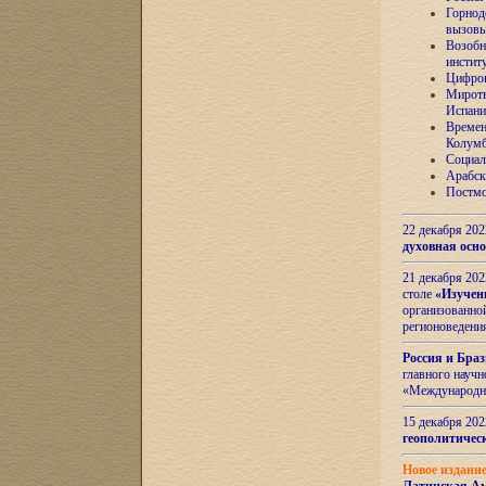
Горнод
вызов
Возобн
инстит
Цифров
Миротв
Испани
Времен
Колумб
Социал
Арабск
Постмо
22 декабря 20
духовная осн
21 декабря 20
столе
«Изучен
организованно
регионоведени
Россия и Бра
главного науч
«Международн
15 декабря 20
геополитическ
Новое издани