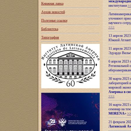
международн
Книжная лавка
институтами
>
Архив новостей
Латиноамерикан
уточняют приор
Полезные ссылки
научного сотр
>>>
Библиотека
13 апреля 202
Типография
Южной Атлант
11 апреля 202
Эдуардо Вилье
6 апреля 2023
Региональной 
ибероамерика
30 марта 2023
лабораторией и
мировой эконо
Америка в сис
>>>
16 марта 2023 
семинар на тем
MORENA
»
>
21 февраля 20
Латинской Ам