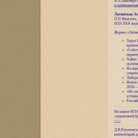
Н.А.Школяра н
и латиноамери
Латинская Ам
П.П.Яковлева, 
ИЛА РАН журн
Журнал «Лати
Хорхе 
времен
«Собст
неравн
Хайме 
полити
На пер
соврем
Либера
Новое 
2019—
«Не оч
устояв
Россий
На канале ИЛА
современной Б
>>>
Д.В.Разумовск
комментарий 