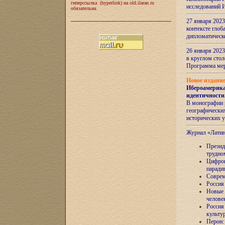
гиперссылка (hyperlink) на old.ilaran.ru
исследований 
обязательна.
27 января 2023
контексте глоб
дипломатическ
26 января 2023
в круглом сто
Программа ме
Новое издани
Ибероамерика
идентичности
В монографии 
географических
исторических 
Журнал «Лати
Президе
трудно
Цифров
паради
Соврем
Россия
Новые 
челове
Россия
культу
Перон: