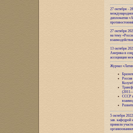
27 октября - 2
международног
дипломатии «А
противостояни
27 октября 20
на тему «Росси
взаимодействи
13 октября 202
Америка в сов
ассоциации ме
Журнал «Лати
Бразил
Россия
Колумб
Трансф
(2011—
СССР и
взаимо
Развит
5 октября 2022
зав. кафедрой
приняли участи
организованно