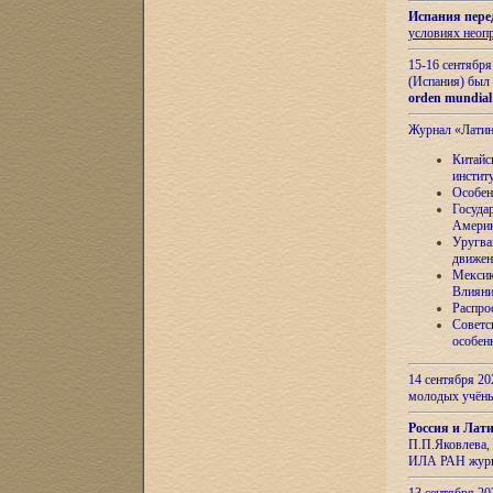
Испания пере
условиях неоп
15-16 сентябр
(Испания) был
orden mundial
Журнал «Лати
Китайс
инстит
Особен
Госуда
Амери
Уругва
движен
Мексик
Влияни
Распро
Советс
особен
14 сентября 20
молодых учён
Россия и Лат
П.П.Яковлева, 
ИЛА РАН журн