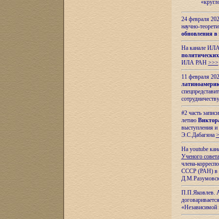
«кругл
24 февраля 202
научно-теорети
обновления в
На канале ИЛА
политических
ИЛА РАН
>>>
11 февраля 202
латиноамерик
спецпредстави
сотрудничест
#2 часть запис
летию
Виктор
выступления и
Э.С.Дабагяна
На youtube ка
Ученого совета
члена-корресп
СССР (РАН) в 1
Д.М.Разумовск
П.П.Яковлев.
договариваетс
«Независимой 