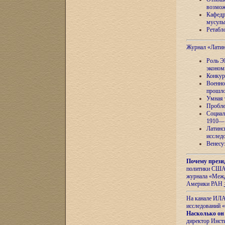
возмож
Кафедр
мусуль
Ретабло
Журнал «Лати
Роль Э
эконом
Конкур
Военно
прошло
Умная 
Пробле
Социал
1910—1
Латинс
исслед
Венесу
Почему прези
политики США 
журнала «Межд
Америки РАН
На канале ИЛА
исследований «
Насколько он
директор Инст