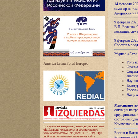
14 февраля 202
семинар на тем
Америки
»
>>
9 февраля 202
В.П. Беляева. 
посвящается» 
9 февраля 2023
Советов моло
Журнал «Лати
-
Роль к
América Latina Portal Europeo
Франча
Социал
анализ
Научно
Культу
Россий
Жанр х
Мексикано-ам
ситуации на г
предпринимает
состояние, одн
Комментарий к
Все права на материалы, находящиеся на сайте
old.ilaran.ru, охраняются в соответствии с
Россия и Лати
законодательством РФ (часть 4 ГК РФ). При
любом использовании материалов сайта
Комментарий П.