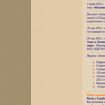
2 июня 2022 г
тему «
Испани
Институт Латин
жизни А.Н.Боро
издательского
26 мая 2022 г
Ассоциации ис
20 мая 2022 г.
Азия и Латин
мире
». Мероп
РАН, ИДВ РА
Журнал «Лати
Цифров
Социал
Гумани
«Полит
Электо
2022 гг
Внешняя
«Ответ
Новое издани
Rusia y España
Коллективная 