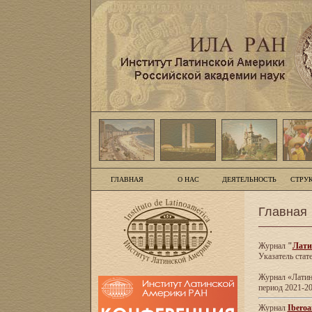
ГЛАВНАЯ
О НАС
ДЕЯТЕЛЬНОСТЬ
СТРУ
Главная
Журнал
"
Лати
Указатель стат
Журнал «Латинс
период 2021-20
Журнал
Iberoa