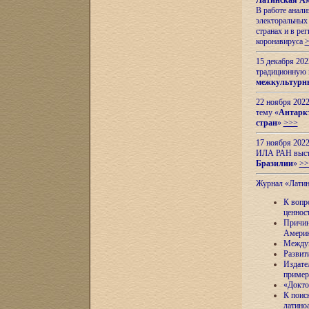
Латинская Ам
В работе анал
электоральных 
странах и в ре
коронавируса
15 декабря 20
традиционную
межкультурны
22 ноября 2022
тему «
Антаркт
стран
»
>>>
17 ноября 2022
ИЛА РАН высту
Бразилии
»
>>
Журнал «Лати
К вопр
ценнос
Причин
Амери
Междун
Развит
Издате
пример
«Докто
К поис
латино