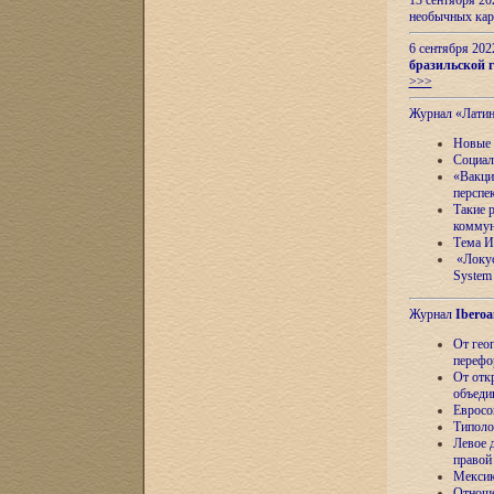
13 сентября 2
необычных кар
6 сентября 20
бразильской г
>>>
Журнал «Лати
Новые 
Социал
«Вакци
перспе
Такие 
коммун
Тема И
«Локус
System 
Журнал
Iberoa
От гео
перефо
От отк
объеди
Евросо
Типоло
Левое д
правой
Мексик
Отноше