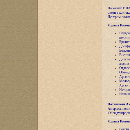
На канале ИЛА
океан в контек
Центром полит
Журнал
Iberoa
Парадо
полити
Бразил
Дрейфу
Болсон
Внешня
Двусто
анализ
Отдале
Объеди
Аргент
Молоде
Аргент
Истори
Испани
Латинская Ам
Америка: поли
«Международн
Журнал
Iberoa
Россия