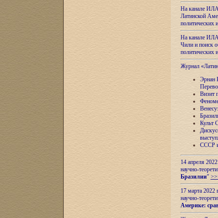
На канале ИЛА
Латинской Амер
политических
На канале ИЛА
Чили и поиск о
политических
Журнал «Лати
Эрнан 
Перево
Визит 
Феноме
Венесу
Бразил
Культ 
Дискус
выступ
СССР и
14 апреля 2022
научно-теорети
Бразилии
"
>>
17 марта 2022 
научно-теорети
Америке: сра