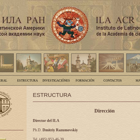
ERAL
ESTRUCTURA
INVESTIGACIÓNES
FORMACIÓN
CONTACTOS
MA
ESTRUCTURA
Dirección
Director del ILA
Ph.D.
Dmitriy Razumovskiy
Tel. (495) 953-46-39