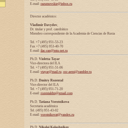
E-mail:
razumovskie@inbox.ru
Director académico:
Vladimir Davydov
,
Dr. titular y prof. catedrático
Miembro correspondiente de la Academia de Ciencias de Rusia
Tel. +7 (495) 951-53-23
Fax +7 (495) 953-40-70
E-mail:
ilac-ran@mtu-net.ru
Ph.D.
Violetta Tayar
Vice-directora del ILA
Tel. +7 (495) 951-51-06
E-mail:
vtayar@mail.ru
;
osr-aemi@rambler.ru
Ph.D.
Dmitry Rozental
Vice-director del ILA
Tel. +7 (495) 951-71-20
E-mail:
rozentaldm@gmail.com
Ph.D.
Tatiana Vorotnikova
Secretaria académica
Tel. (495) 951-43-02
E-mail:
vorotnikovat@yandex.ru
Ph.D.
Nikolai Kalashnikov