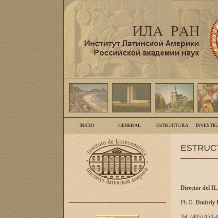
INICIO
GENERAL
ESTRUCTURA
INVESTI
ESTRUC
Director del I
Ph.D.
Dmitriy
Tel. (495) 953-