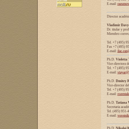
E-mail:
razumov
Director académ
Vladimir Davy
Dr. titular y prof
Miembro corresp
Tel. +7 (495) 9
Fax +7 (495) 9
E-mail:
ilac-ran
Ph.D.
Violetta
Vice-directora d
Tel. +7 (495) 9
E-mail:
vtayar@
Ph.D.
Dmitry R
Vice-director de
Tel. +7 (495) 9
E-mail:
rozenta
Ph.D.
Tatiana 
Secretaria acad
Tel. (495) 951-
E-mail:
vorotni
Ph.D.
Nikolai 