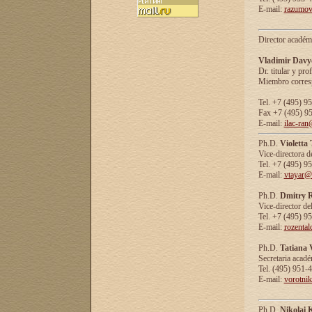
E-mail:
razumov
Director académ
Vladimir Davy
Dr. titular y prof
Miembro corresp
Tel. +7 (495) 9
Fax +7 (495) 9
E-mail:
ilac-ran
Ph.D.
Violetta
Vice-directora d
Tel. +7 (495) 9
E-mail:
vtayar@
Ph.D.
Dmitry R
Vice-director de
Tel. +7 (495) 9
E-mail:
rozenta
Ph.D.
Tatiana 
Secretaria acad
Tel. (495) 951-
E-mail:
vorotni
Ph.D.
Nikolai 