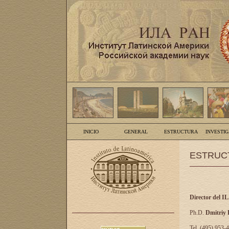
INICIO
GENERAL
ESTRUCTURA
INVESTI
ESTRUC
Director del I
Ph.D.
Dmitriy
Tel. (495) 953-