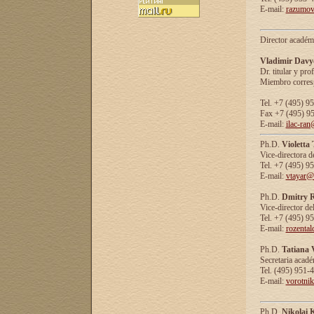
E-mail:
razumov
Director académ
Vladimir Davy
Dr. titular y prof
Miembro corresp
Tel. +7 (495) 9
Fax +7 (495) 9
E-mail:
ilac-ran
Ph.D.
Violetta
Vice-directora d
Tel. +7 (495) 9
E-mail:
vtayar@
Ph.D.
Dmitry R
Vice-director de
Tel. +7 (495) 9
E-mail:
rozenta
Ph.D.
Tatiana 
Secretaria acad
Tel. (495) 951-
E-mail:
vorotni
Ph.D.
Nikolai 