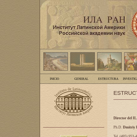
INICIO
GENERAL
ESTRUCTURA
INVESTI
ESTRUC
Director del I
Ph.D.
Dmitriy
Tel. (495) 953-