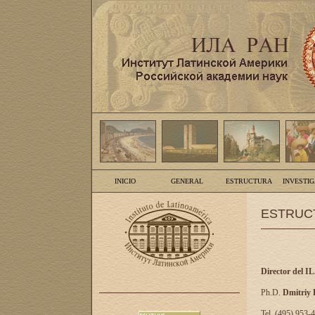
INICIO
GENERAL
ESTRUCTURA
INVESTI
ESTRUC
Director del I
Ph.D.
Dmitriy
Tel. (495) 953-