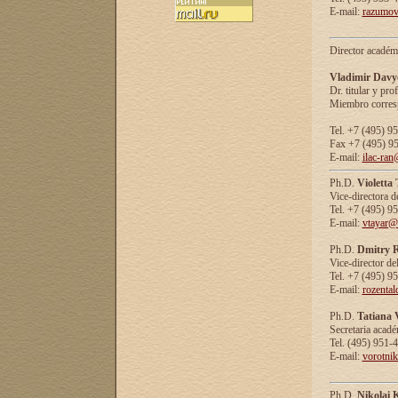
E-mail:
razumov
Director académ
Vladimir Davy
Dr. titular y prof
Miembro corresp
Tel. +7 (495) 9
Fax +7 (495) 9
E-mail:
ilac-ran
Ph.D.
Violetta
Vice-directora d
Tel. +7 (495) 9
E-mail:
vtayar@
Ph.D.
Dmitry R
Vice-director de
Tel. +7 (495) 9
E-mail:
rozenta
Ph.D.
Tatiana 
Secretaria acad
Tel. (495) 951-
E-mail:
vorotni
Ph.D.
Nikolai 