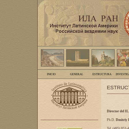
INICIO
GENERAL
ESTRUCTURA
INVESTI
ESTRUC
Director del I
Ph.D.
Dmitriy
Tel. (495) 953-