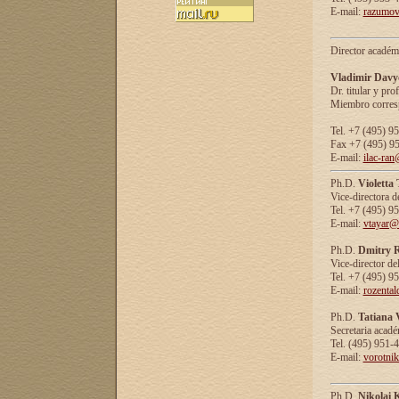
E-mail:
razumov
Director académ
Vladimir Davy
Dr. titular y prof
Miembro corresp
Tel. +7 (495) 9
Fax +7 (495) 9
E-mail:
ilac-ran
Ph.D.
Violetta
Vice-directora d
Tel. +7 (495) 9
E-mail:
vtayar@
Ph.D.
Dmitry R
Vice-director de
Tel. +7 (495) 9
E-mail:
rozenta
Ph.D.
Tatiana 
Secretaria acad
Tel. (495) 951-
E-mail:
vorotni
Ph.D.
Nikolai 