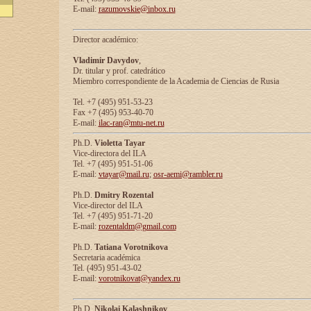
E-mail:
razumovskie@inbox.ru
Director académico:
Vladimir Davydov
,
Dr. titular y prof. catedrático
Miembro correspondiente de la Academia de Ciencias de Rusia
Tel. +7 (495) 951-53-23
Fax +7 (495) 953-40-70
E-mail:
ilac-ran@mtu-net.ru
Ph.D.
Violetta Tayar
Vice-directora del ILA
Tel. +7 (495) 951-51-06
E-mail:
vtayar@mail.ru
;
osr-aemi@rambler.ru
Ph.D.
Dmitry Rozental
Vice-director del ILA
Tel. +7 (495) 951-71-20
E-mail:
rozentaldm@gmail.com
Ph.D.
Tatiana Vorotnikova
Secretaria académica
Tel. (495) 951-43-02
E-mail:
vorotnikovat@yandex.ru
Ph.D.
Nikolai Kalashnikov