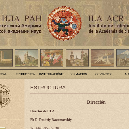
ERAL
ESTRUCTURA
INVESTIGACIÓNES
FORMACIÓN
CONTACTOS
MA
ESTRUCTURA
Dirección
Director del ILA
Ph.D.
Dmitriy Razumovskiy
Tel. (495) 953-46-39