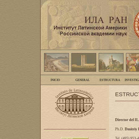
INICIO
GENERAL
ESTRUCTURA
INVESTI
ESTRUC
Director del I
Ph.D.
Dmitriy
Tel. (495) 953-