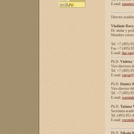
E-mail:
razumov
Director académ
Vladimir Davy
Dr. titular y prof
Miembro corresp
Tel. +7 (495) 9
Fax +7 (495) 9
E-mail:
ilac-ran
Ph.D.
Violetta
Vice-directora d
Tel. +7 (495) 9
E-mail:
vtayar@
Ph.D.
Dmitry R
Vice-director de
Tel. +7 (495) 9
E-mail:
rozenta
Ph.D.
Tatiana 
Secretaria acad
Tel. (495) 951-
E-mail:
vorotni
Ph.D.
Nikolai 