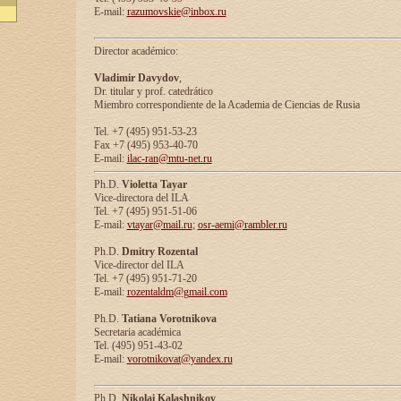
E-mail:
razumovskie@inbox.ru
Director académico:
Vladimir Davydov
,
Dr. titular y prof. catedrático
Miembro correspondiente de la Academia de Ciencias de Rusia
Tel. +7 (495) 951-53-23
Fax +7 (495) 953-40-70
E-mail:
ilac-ran@mtu-net.ru
Ph.D.
Violetta Tayar
Vice-directora del ILA
Tel. +7 (495) 951-51-06
E-mail:
vtayar@mail.ru
;
osr-aemi@rambler.ru
Ph.D.
Dmitry Rozental
Vice-director del ILA
Tel. +7 (495) 951-71-20
E-mail:
rozentaldm@gmail.com
Ph.D.
Tatiana Vorotnikova
Secretaria académica
Tel. (495) 951-43-02
E-mail:
vorotnikovat@yandex.ru
Ph.D.
Nikolai Kalashnikov