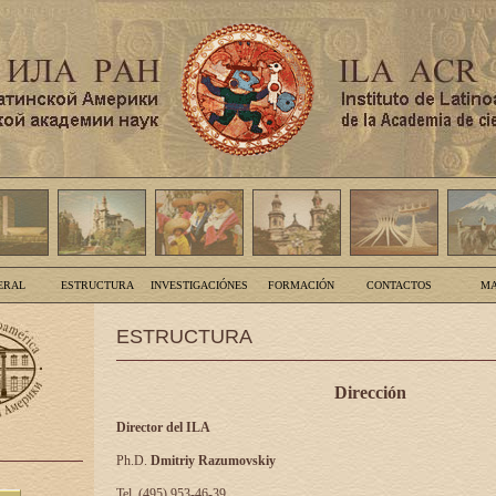
ERAL
ESTRUCTURA
INVESTIGACIÓNES
FORMACIÓN
CONTACTOS
MA
ESTRUCTURA
Dirección
Director del ILA
Ph.D.
Dmitriy Razumovskiy
Tel. (495) 953-46-39