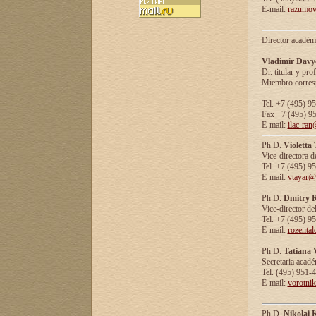
E-mail:
razumov
Director académ
Vladimir Davy
Dr. titular y prof
Miembro corresp
Tel. +7 (495) 9
Fax +7 (495) 9
E-mail:
ilac-ran
Ph.D.
Violetta
Vice-directora d
Tel. +7 (495) 9
E-mail:
vtayar@
Ph.D.
Dmitry R
Vice-director de
Tel. +7 (495) 9
E-mail:
rozenta
Ph.D.
Tatiana 
Secretaria acad
Tel. (495) 951-
E-mail:
vorotni
Ph.D.
Nikolai 