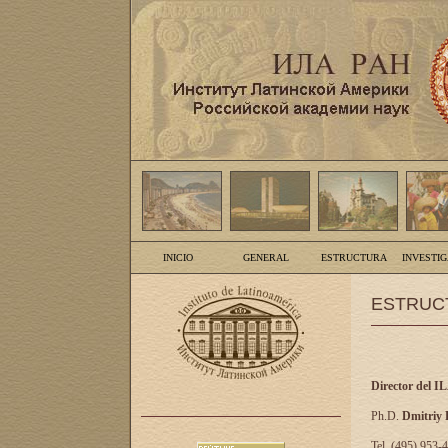
INICIO
GENERAL
ESTRUCTURA
INVESTI
ESTRUC
Director del I
Ph.D.
Dmitriy
Tel. (495) 953-