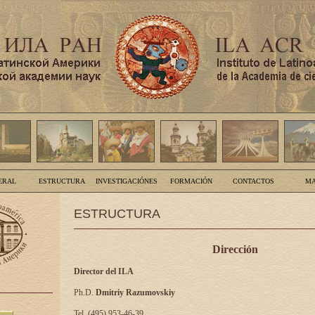
ERAL
ESTRUCTURA
INVESTIGACIÓNES
FORMACIÓN
CONTACTOS
MA
ESTRUCTURA
Dirección
Director del ILA
Ph.D.
Dmitriy Razumovskiy
Tel. (495) 953-46-39