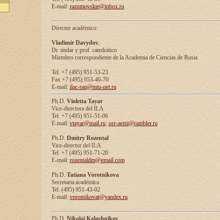
E-mail:
razumovskie@inbox.ru
Director académico:
Vladimir Davydov
,
Dr. titular y prof. catedrático
Miembro correspondiente de la Academia de Ciencias de Rusia
Tel. +7 (495) 951-53-23
Fax +7 (495) 953-40-70
E-mail:
ilac-ran@mtu-net.ru
Ph.D.
Violetta Tayar
Vice-directora del ILA
Tel. +7 (495) 951-51-06
E-mail:
vtayar@mail.ru
;
osr-aemi@rambler.ru
Ph.D.
Dmitry Rozental
Vice-director del ILA
Tel. +7 (495) 951-71-20
E-mail:
rozentaldm@gmail.com
Ph.D.
Tatiana Vorotnikova
Secretaria académica
Tel. (495) 951-43-02
E-mail:
vorotnikovat@yandex.ru
Ph.D.
Nikolai Kalashnikov