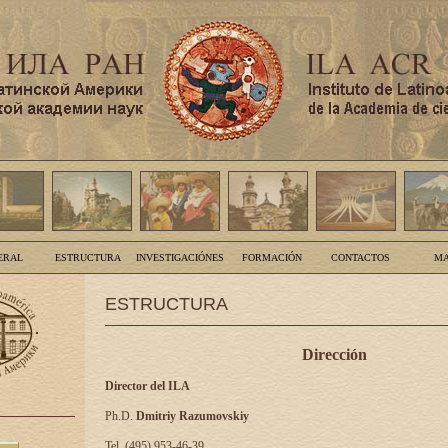
ERAL
ESTRUCTURA
INVESTIGACIÓNES
FORMACIÓN
CONTACTOS
MA
ESTRUCTURA
Dirección
Director del ILA
Ph.D.
Dmitriy Razumovskiy
Tel. (495) 953-46-39