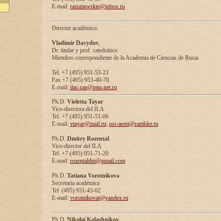
E-mail:
razumovskie@inbox.ru
Director académico:
Vladimir Davydov
,
Dr. titular y prof. catedrático
Miembro correspondiente de la Academia de Ciencias de Rusia
Tel. +7 (495) 951-53-23
Fax +7 (495) 953-40-70
E-mail:
ilac-ran@mtu-net.ru
Ph.D.
Violetta Tayar
Vice-directora del ILA
Tel. +7 (495) 951-51-06
E-mail:
vtayar@mail.ru
;
osr-aemi@rambler.ru
Ph.D.
Dmitry Rozental
Vice-director del ILA
Tel. +7 (495) 951-71-20
E-mail:
rozentaldm@gmail.com
Ph.D.
Tatiana Vorotnikova
Secretaria académica
Tel. (495) 951-43-02
E-mail:
vorotnikovat@yandex.ru
Ph.D.
Nikolai Kalashnikov