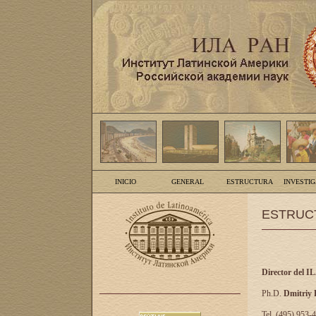
INICIO
GENERAL
ESTRUCTURA
INVESTI
ESTRUC
Director del I
Ph.D.
Dmitriy
Tel. (495) 953-