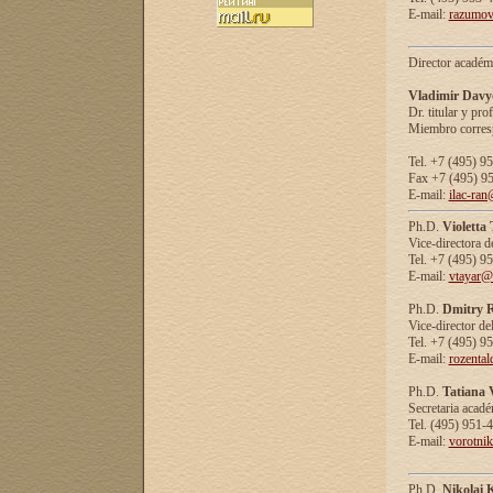
E-mail:
razumov
Director académ
Vladimir Davy
Dr. titular y prof
Miembro corresp
Tel. +7 (495) 9
Fax +7 (495) 9
E-mail:
ilac-ran
Ph.D.
Violetta
Vice-directora d
Tel. +7 (495) 9
E-mail:
vtayar@
Ph.D.
Dmitry R
Vice-director de
Tel. +7 (495) 9
E-mail:
rozenta
Ph.D.
Tatiana 
Secretaria acad
Tel. (495) 951-
E-mail:
vorotni
Ph.D.
Nikolai 