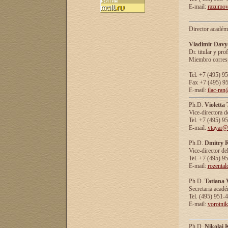
E-mail:
razumov
Director académ
Vladimir Davy
Dr. titular y prof
Miembro corresp
Tel. +7 (495) 9
Fax +7 (495) 9
E-mail:
ilac-ran
Ph.D.
Violetta
Vice-directora d
Tel. +7 (495) 9
E-mail:
vtayar@
Ph.D.
Dmitry R
Vice-director de
Tel. +7 (495) 9
E-mail:
rozenta
Ph.D.
Tatiana 
Secretaria acad
Tel. (495) 951-
E-mail:
vorotni
Ph.D.
Nikolai 