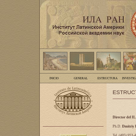
INICIO
GENERAL
ESTRUCTURA
INVESTI
ESTRUC
Director del I
Ph.D.
Dmitriy
Tel. (495) 953-