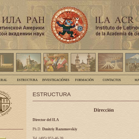
ERAL
ESTRUCTURA
INVESTIGACIÓNES
FORMACIÓN
CONTACTOS
MA
ESTRUCTURA
Dirección
Director del ILA
Ph.D.
Dmitriy Razumovskiy
Tel. (495) 953-46-39