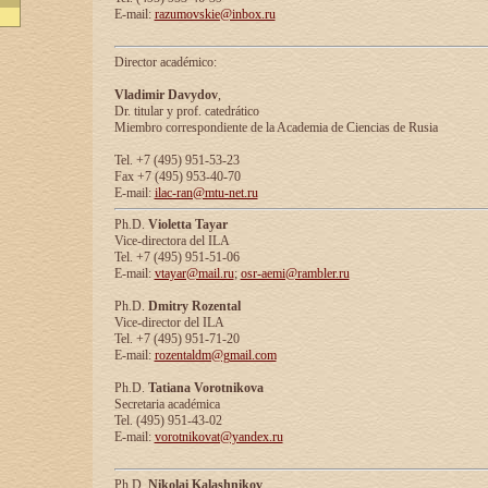
E-mail:
razumovskie@inbox.ru
Director académico:
Vladimir Davydov
,
Dr. titular y prof. catedrático
Miembro correspondiente de la Academia de Ciencias de Rusia
Tel. +7 (495) 951-53-23
Fax +7 (495) 953-40-70
E-mail:
ilac-ran@mtu-net.ru
Ph.D.
Violetta Tayar
Vice-directora del ILA
Tel. +7 (495) 951-51-06
E-mail:
vtayar@mail.ru
;
osr-aemi@rambler.ru
Ph.D.
Dmitry Rozental
Vice-director del ILA
Tel. +7 (495) 951-71-20
E-mail:
rozentaldm@gmail.com
Ph.D.
Tatiana Vorotnikova
Secretaria académica
Tel. (495) 951-43-02
E-mail:
vorotnikovat@yandex.ru
Ph.D.
Nikolai Kalashnikov