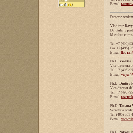
E-mail:
razumov
Director académ
Vladimir Davy
Dr. titular y prof
Miembro corresp
Tel. +7 (495) 9
Fax +7 (495) 9
E-mail:
ilac-ran
Ph.D.
Violetta
Vice-directora d
Tel. +7 (495) 9
E-mail:
vtayar@
Ph.D.
Dmitry R
Vice-director de
Tel. +7 (495) 9
E-mail:
rozenta
Ph.D.
Tatiana 
Secretaria acad
Tel. (495) 951-
E-mail:
vorotni
Ph.D.
Nikolai 