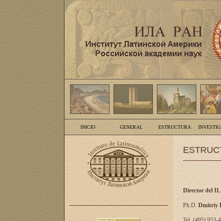
INICIO
GENERAL
ESTRUCTURA
INVESTI
ESTRUC
Director del I
Ph.D.
Dmitriy
Tel. (495) 953-