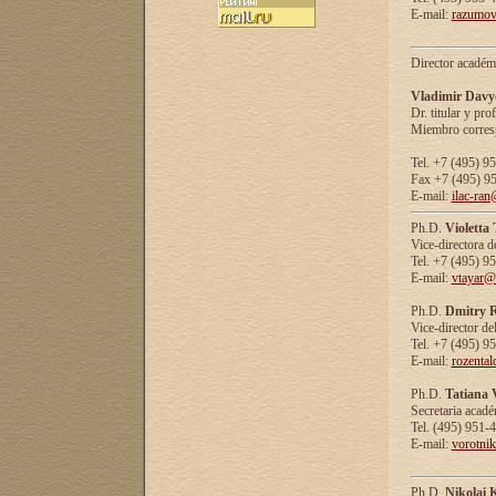
E-mail:
razumov
Director académ
Vladimir Davy
Dr. titular y prof
Miembro corresp
Tel. +7 (495) 9
Fax +7 (495) 9
E-mail:
ilac-ran
Ph.D.
Violetta
Vice-directora d
Tel. +7 (495) 9
E-mail:
vtayar@
Ph.D.
Dmitry R
Vice-director de
Tel. +7 (495) 9
E-mail:
rozenta
Ph.D.
Tatiana 
Secretaria acad
Tel. (495) 951-
E-mail:
vorotni
Ph.D.
Nikolai 