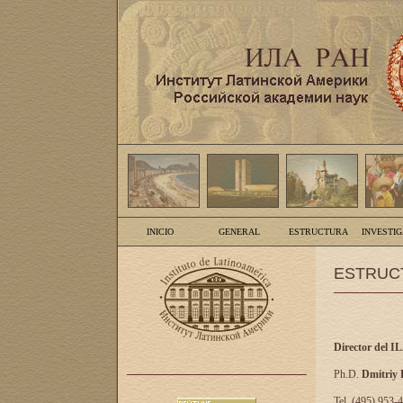
INICIO
GENERAL
ESTRUCTURA
INVESTI
ESTRUC
Director del I
Ph.D.
Dmitriy
Tel. (495) 953-