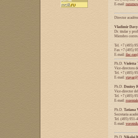
E-mail:
razumov
Director académ
Vladimir Davy
Dr. titular y prof
Miembro corresp
Tel. +7 (495) 9
Fax +7 (495) 9
E-mail:
ilac-ran
Ph.D.
Violetta
Vice-directora d
Tel. +7 (495) 9
E-mail:
vtayar@
Ph.D.
Dmitry R
Vice-director de
Tel. +7 (495) 9
E-mail:
rozenta
Ph.D.
Tatiana 
Secretaria acad
Tel. (495) 951-
E-mail:
vorotni
Ph.D.
Nikolai 