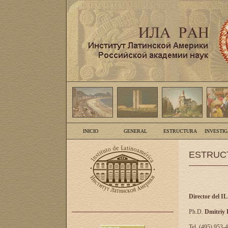
INICIO
GENERAL
ESTRUCTURA
INVESTI
ESTRUC
Director del I
Ph.D.
Dmitriy
Tel. (495) 953-