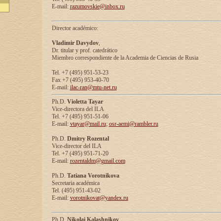
E-mail:
razumovskie@inbox.ru
Director académico:
Vladimir Davydov
,
Dr. titular y prof. catedrático
Miembro correspondiente de la Academia de Ciencias de Rusia
Tel. +7 (495) 951-53-23
Fax +7 (495) 953-40-70
E-mail:
ilac-ran@mtu-net.ru
Ph.D.
Violetta Tayar
Vice-directora del ILA
Tel. +7 (495) 951-51-06
E-mail:
vtayar@mail.ru
;
osr-aemi@rambler.ru
Ph.D.
Dmitry Rozental
Vice-director del ILA
Tel. +7 (495) 951-71-20
E-mail:
rozentaldm@gmail.com
Ph.D.
Tatiana Vorotnikova
Secretaria académica
Tel. (495) 951-43-02
E-mail:
vorotnikovat@yandex.ru
Ph.D.
Nikolai Kalashnikov