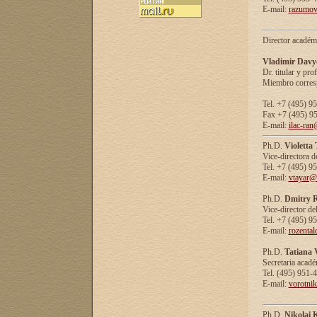
E-mail:
razumov
Director académ
Vladimir Davy
Dr. titular y prof
Miembro corresp
Tel. +7 (495) 9
Fax +7 (495) 9
E-mail:
ilac-ran
Ph.D.
Violetta
Vice-directora d
Tel. +7 (495) 9
E-mail:
vtayar@
Ph.D.
Dmitry R
Vice-director de
Tel. +7 (495) 9
E-mail:
rozenta
Ph.D.
Tatiana 
Secretaria acad
Tel. (495) 951-
E-mail:
vorotni
Ph.D.
Nikolai 