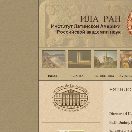
INICIO
GENERAL
ESTRUCTURA
INVESTI
ESTRUC
Director del I
Ph.D.
Dmitriy
Tel. (495) 953-