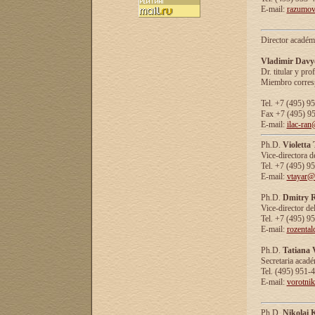
E-mail:
razumov
Director académ
Vladimir Davy
Dr. titular y prof
Miembro corresp
Tel. +7 (495) 9
Fax +7 (495) 9
E-mail:
ilac-ran
Ph.D.
Violetta
Vice-directora d
Tel. +7 (495) 9
E-mail:
vtayar@
Ph.D.
Dmitry R
Vice-director de
Tel. +7 (495) 9
E-mail:
rozenta
Ph.D.
Tatiana 
Secretaria acad
Tel. (495) 951-
E-mail:
vorotni
Ph.D.
Nikolai 