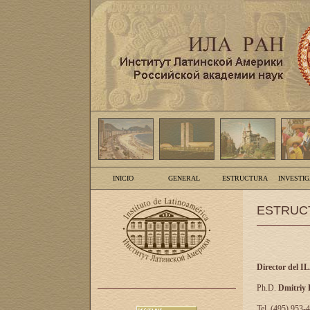
INICIO
GENERAL
ESTRUCTURA
INVESTI
ESTRUC
Director del I
Ph.D.
Dmitriy
Tel. (495) 953-