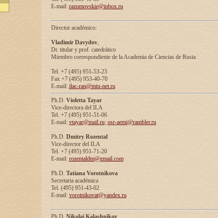
E-mail:
razumovskie@inbox.ru
Director académico:
Vladimir Davydov
,
Dr. titular y prof. catedrático
Miembro correspondiente de la Academia de Ciencias de Rusia
Tel. +7 (495) 951-53-23
Fax +7 (495) 953-40-70
E-mail:
ilac-ran@mtu-net.ru
Ph.D.
Violetta Tayar
Vice-directora del ILA
Tel. +7 (495) 951-51-06
E-mail:
vtayar@mail.ru
;
osr-aemi@rambler.ru
Ph.D.
Dmitry Rozental
Vice-director del ILA
Tel. +7 (495) 951-71-20
E-mail:
rozentaldm@gmail.com
Ph.D.
Tatiana Vorotnikova
Secretaria académica
Tel. (495) 951-43-02
E-mail:
vorotnikovat@yandex.ru
Ph.D.
Nikolai Kalashnikov