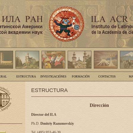
ERAL
ESTRUCTURA
INVESTIGACIÓNES
FORMACIÓN
CONTACTOS
MA
ESTRUCTURA
Dirección
Director del ILA
Ph.D.
Dmitriy Razumovskiy
Tel. (495) 953-46-39