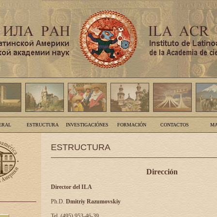
ERAL
ESTRUCTURA
INVESTIGACIÓNES
FORMACIÓN
CONTACTOS
MA
ESTRUCTURA
Dirección
Director del ILA
Ph.D.
Dmitriy Razumovskiy
Tel. (495) 953-46-39