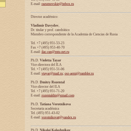
E-mail:
razumovskie@inbox.ru
Director académico:
Vladimir Davydov
,
Dr. titular y prof. catedrático
Miembro correspondiente de la Academia de Ciencias de Rusia
Tel. +7 (495) 951-53-23
Fax +7 (495) 953-40-70
E-mail:
ilac-ran@mtu-net.ru
Ph.D.
Violetta Tayar
Vice-directora del ILA
Tel. +7 (495) 951-51-06
E-mail:
vtayar@mail.ru
;
osr-aemi@rambler.ru
Ph.D.
Dmitry Rozental
Vice-director del ILA
Tel. +7 (495) 951-71-20
E-mail:
rozentaldm@gmail.com
Ph.D.
Tatiana Vorotnikova
Secretaria académica
Tel. (495) 951-43-02
E-mail:
vorotnikovat@yandex.ru
Ph.D.
Nikolai Kalashnikov