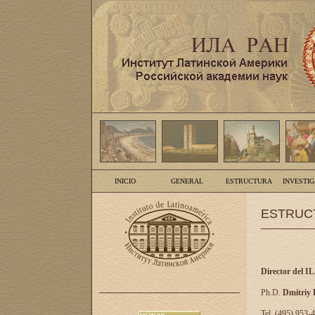
INICIO
GENERAL
ESTRUCTURA
INVESTI
ESTRUC
Director del I
Ph.D.
Dmitriy
Tel. (495) 953-