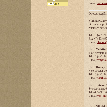
E-mail:
razumov
Director académ
Vladimir Davy
Dr. titular y prof
Miembro corresp
Tel. +7 (495) 9
Fax +7 (495) 9
E-mail:
ilac-ran
Ph.D.
Violetta
Vice-directora d
Tel. +7 (495) 9
E-mail:
vtayar@
Ph.D.
Dmitry R
Vice-director de
Tel. +7 (495) 9
E-mail:
rozenta
Ph.D.
Tatiana 
Secretaria acad
Tel. (495) 951-
E-mail:
vorotni
Ph.D.
Nikolai 