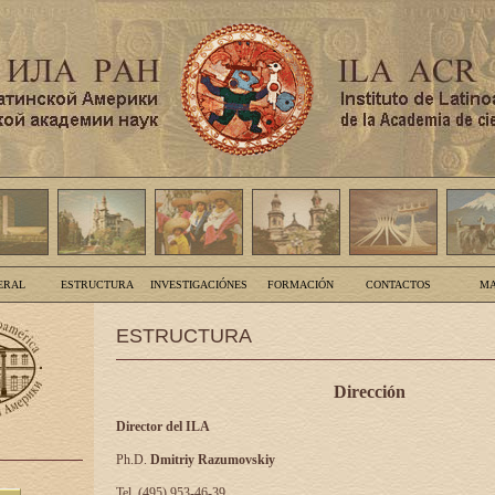
ERAL
ESTRUCTURA
INVESTIGACIÓNES
FORMACIÓN
CONTACTOS
MA
ESTRUCTURA
Dirección
Director del ILA
Ph.D.
Dmitriy Razumovskiy
Tel. (495) 953-46-39