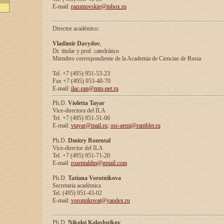
E-mail:
razumovskie@inbox.ru
Director académico:
Vladimir Davydov
,
Dr. titular y prof. catedrático
Miembro correspondiente de la Academia de Ciencias de Rusia
Tel. +7 (495) 951-53-23
Fax +7 (495) 953-40-70
E-mail:
ilac-ran@mtu-net.ru
Ph.D.
Violetta Tayar
Vice-directora del ILA
Tel. +7 (495) 951-51-06
E-mail:
vtayar@mail.ru
;
osr-aemi@rambler.ru
Ph.D.
Dmitry Rozental
Vice-director del ILA
Tel. +7 (495) 951-71-20
E-mail:
rozentaldm@gmail.com
Ph.D.
Tatiana Vorotnikova
Secretaria académica
Tel. (495) 951-43-02
E-mail:
vorotnikovat@yandex.ru
Ph.D.
Nikolai Kalashnikov