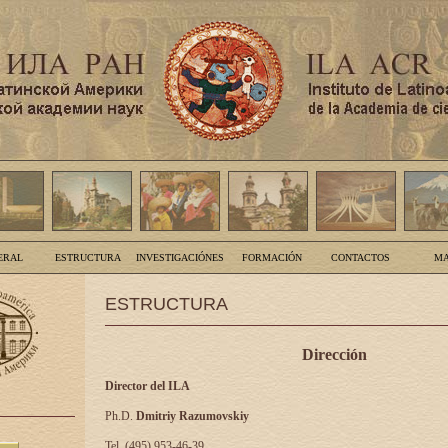
ERAL
ESTRUCTURA
INVESTIGACIÓNES
FORMACIÓN
CONTACTOS
MA
ESTRUCTURA
Dirección
Director del ILA
Ph.D.
Dmitriy Razumovskiy
Tel. (495) 953-46-39