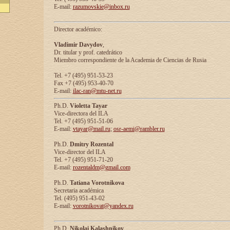
E-mail:
razumovskie@inbox.ru
Director académico:
Vladimir Davydov
,
Dr. titular y prof. catedrático
Miembro correspondiente de la Academia de Ciencias de Rusia
Tel. +7 (495) 951-53-23
Fax +7 (495) 953-40-70
E-mail:
ilac-ran@mtu-net.ru
Ph.D.
Violetta Tayar
Vice-directora del ILA
Tel. +7 (495) 951-51-06
E-mail:
vtayar@mail.ru
;
osr-aemi@rambler.ru
Ph.D.
Dmitry Rozental
Vice-director del ILA
Tel. +7 (495) 951-71-20
E-mail:
rozentaldm@gmail.com
Ph.D.
Tatiana Vorotnikova
Secretaria académica
Tel. (495) 951-43-02
E-mail:
vorotnikovat@yandex.ru
Ph.D.
Nikolai Kalashnikov