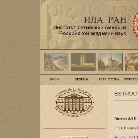
INICIO
GENERAL
ESTRUCTURA
INVESTI
ESTRUC
Director del I
Ph.D.
Dmitriy
Tel. (495) 953-