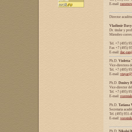
E-mail:
razumov
Director académ
Vladimir Davy
Dr. titular y prof
Miembro corresp
Tel. +7 (495) 9
Fax +7 (495) 9
E-mail:
ilac-ran
Ph.D.
Violetta
Vice-directora d
Tel. +7 (495) 9
E-mail:
vtayar@
Ph.D.
Dmitry R
Vice-director de
Tel. +7 (495) 9
E-mail:
rozenta
Ph.D.
Tatiana 
Secretaria acad
Tel. (495) 951-
E-mail:
vorotni
Ph.D.
Nikolai 