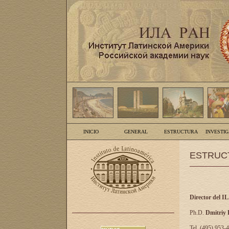
INICIO
GENERAL
ESTRUCTURA
INVESTI
ESTRUC
Director del I
Ph.D.
Dmitriy
Tel. (495) 953-