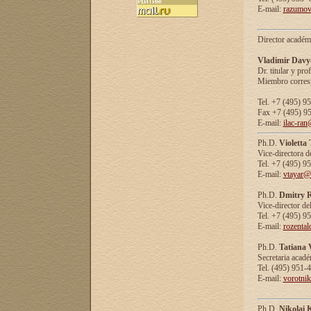
E-mail:
razumov
Director académ
Vladimir Davy
Dr. titular y prof
Miembro corresp
Tel. +7 (495) 9
Fax +7 (495) 9
E-mail:
ilac-ran
Ph.D.
Violetta
Vice-directora d
Tel. +7 (495) 9
E-mail:
vtayar@
Ph.D.
Dmitry R
Vice-director de
Tel. +7 (495) 9
E-mail:
rozenta
Ph.D.
Tatiana 
Secretaria acad
Tel. (495) 951-
E-mail:
vorotni
Ph.D.
Nikolai 