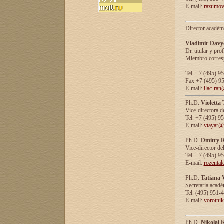
E-mail:
razumov
Director académ
Vladimir Davy
Dr. titular y prof
Miembro corresp
Tel. +7 (495) 9
Fax +7 (495) 9
E-mail:
ilac-ran
Ph.D.
Violetta
Vice-directora d
Tel. +7 (495) 9
E-mail:
vtayar@
Ph.D.
Dmitry R
Vice-director de
Tel. +7 (495) 9
E-mail:
rozenta
Ph.D.
Tatiana 
Secretaria acad
Tel. (495) 951-
E-mail:
vorotni
Ph.D.
Nikolai 