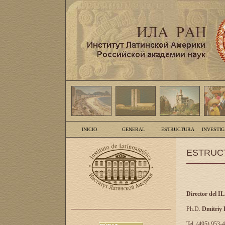
INICIO
GENERAL
ESTRUCTURA
INVESTI
ESTRUC
Director del I
Ph.D.
Dmitriy
Tel. (495) 953-