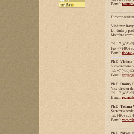
E-mail:
razumov
Director académ
Vladimir Davy
Dr. titular y prof
Miembro corresp
Tel. +7 (495) 9
Fax +7 (495) 9
E-mail:
ilac-ran
Ph.D.
Violetta
Vice-directora d
Tel. +7 (495) 9
E-mail:
vtayar@
Ph.D.
Dmitry R
Vice-director de
Tel. +7 (495) 9
E-mail:
rozenta
Ph.D.
Tatiana 
Secretaria acad
Tel. (495) 951-
E-mail:
vorotni
Ph.D.
Nikolai 