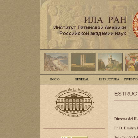
INICIO
GENERAL
ESTRUCTURA
INVESTI
ESTRUC
Director del I
Ph.D.
Dmitriy
Tel. (495) 953-