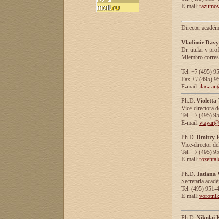
E-mail:
razumov
Director académ
Vladimir Davy
Dr. titular y prof
Miembro corresp
Tel. +7 (495) 9
Fax +7 (495) 9
E-mail:
ilac-ran
Ph.D.
Violetta
Vice-directora d
Tel. +7 (495) 9
E-mail:
vtayar@
Ph.D.
Dmitry R
Vice-director de
Tel. +7 (495) 9
E-mail:
rozenta
Ph.D.
Tatiana 
Secretaria acad
Tel. (495) 951-
E-mail:
vorotni
Ph.D.
Nikolai 