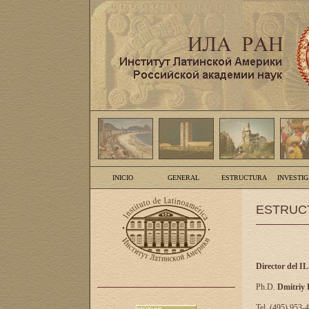
INICIO
GENERAL
ESTRUCTURA
INVESTI
ESTRUC
Director del I
Ph.D.
Dmitriy
Tel. (495) 953-