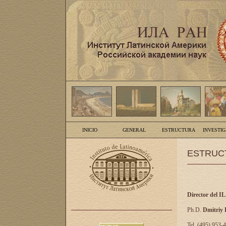
INICIO
GENERAL
ESTRUCTURA
INVESTI
ESTRUC
Director del I
Ph.D.
Dmitriy
Tel. (495) 953-