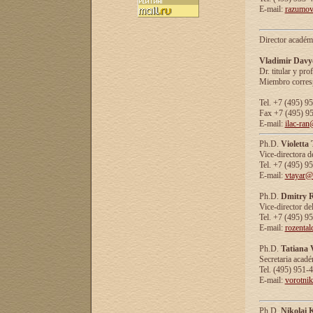
E-mail:
razumov
Director académ
Vladimir Davy
Dr. titular y prof
Miembro corresp
Tel. +7 (495) 9
Fax +7 (495) 9
E-mail:
ilac-ran
Ph.D.
Violetta
Vice-directora d
Tel. +7 (495) 9
E-mail:
vtayar@
Ph.D.
Dmitry R
Vice-director de
Tel. +7 (495) 9
E-mail:
rozenta
Ph.D.
Tatiana 
Secretaria acad
Tel. (495) 951-
E-mail:
vorotni
Ph.D.
Nikolai 