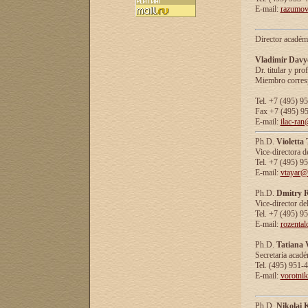
E-mail:
razumov
Director académ
Vladimir Davy
Dr. titular y prof
Miembro corresp
Tel. +7 (495) 9
Fax +7 (495) 9
E-mail:
ilac-ran
Ph.D.
Violetta
Vice-directora d
Tel. +7 (495) 9
E-mail:
vtayar@
Ph.D.
Dmitry R
Vice-director de
Tel. +7 (495) 9
E-mail:
rozenta
Ph.D.
Tatiana 
Secretaria acad
Tel. (495) 951-
E-mail:
vorotni
Ph.D.
Nikolai 