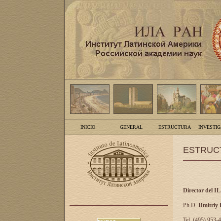
INICIO
GENERAL
ESTRUCTURA
INVESTI
ESTRUC
Director del I
Ph.D.
Dmitriy
Tel. (495) 953-