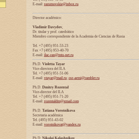
E-mail:
razumovskie@inbox.ru
Director académico:
Vladimir Davydov
,
Dr. titular y prof. catedrático
Miembro correspondiente de la Academia de Ciencias de Rusia
Tel. +7 (495) 951-53-23
Fax +7 (495) 953-40-70
E-mail:
ilac-ran@mtu-net.ru
Ph.D.
Violetta Tayar
Vice-directora del ILA
Tel. +7 (495) 951-51-06
E-mail:
vtayar@mail.ru
;
osr-aemi@rambler.ru
Ph.D.
Dmitry Rozental
Vice-director del ILA
Tel. +7 (495) 951-71-20
E-mail:
rozentaldm@gmail.com
Ph.D.
Tatiana Vorotnikova
Secretaria académica
Tel. (495) 951-43-02
E-mail:
vorotnikovat@yandex.ru
Ph.D.
Nikolai Kalashnikov