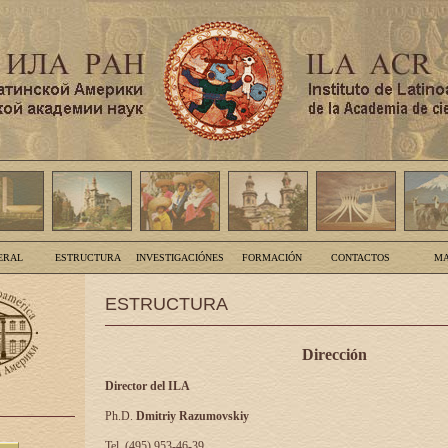
ERAL
ESTRUCTURA
INVESTIGACIÓNES
FORMACIÓN
CONTACTOS
MA
ESTRUCTURA
Dirección
Director del ILA
Ph.D.
Dmitriy Razumovskiy
Tel. (495) 953-46-39