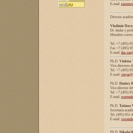
E-mail:
razumov
Director académ
Vladimir Davy
Dr. titular y prof
Miembro corresp
Tel. +7 (495) 9
Fax +7 (495) 9
E-mail:
ilac-ran
Ph.D.
Violetta
Vice-directora d
Tel. +7 (495) 9
E-mail:
vtayar@
Ph.D.
Dmitry R
Vice-director de
Tel. +7 (495) 9
E-mail:
rozenta
Ph.D.
Tatiana 
Secretaria acad
Tel. (495) 951-
E-mail:
vorotni
Ph.D.
Nikolai 