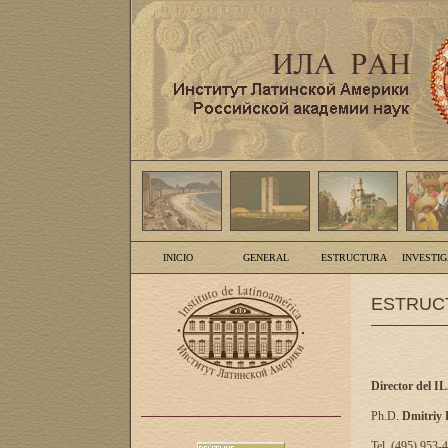
INICIO
GENERAL
ESTRUCTURA
INVESTI
ESTRUC
Director del I
Ph.D.
Dmitriy
Tel. (495) 953-