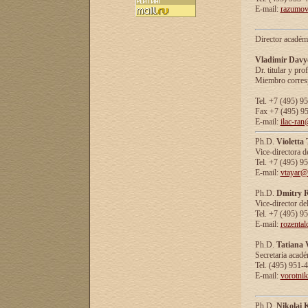
E-mail:
razumov
Director académ
Vladimir Davy
Dr. titular y prof
Miembro corresp
Tel. +7 (495) 9
Fax +7 (495) 9
E-mail:
ilac-ran
Ph.D.
Violetta
Vice-directora d
Tel. +7 (495) 9
E-mail:
vtayar@
Ph.D.
Dmitry R
Vice-director de
Tel. +7 (495) 9
E-mail:
rozenta
Ph.D.
Tatiana 
Secretaria acad
Tel. (495) 951-
E-mail:
vorotni
Ph.D.
Nikolai 