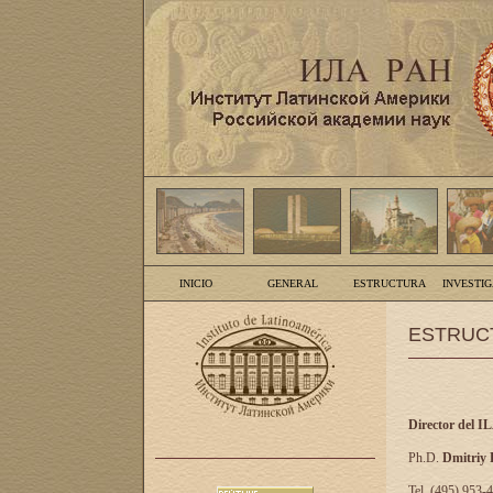
INICIO
GENERAL
ESTRUCTURA
INVESTI
ESTRUC
Director del I
Ph.D.
Dmitriy
Tel. (495) 953-