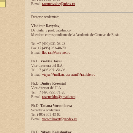
E-mail:
razumovskie@inbox.ru
Director académico:
Vladimir Davydov
,
Dr. titular y prof. catedrático
Miembro correspondiente de la Academia de Ciencias de Rusia
Tel. +7 (495) 951-53-23
Fax +7 (495) 953-40-70
E-mail:
ilac-ran@mtu-net.ru
Ph.D.
Violetta Tayar
Vice-directora del ILA
Tel. +7 (495) 951-51-06
E-mail:
vtayar@mail.ru
;
osr-aemi@rambler.ru
Ph.D.
Dmitry Rozental
Vice-director del ILA
Tel. +7 (495) 951-71-20
E-mail:
rozentaldm@gmail.com
Ph.D.
Tatiana Vorotnikova
Secretaria académica
Tel. (495) 951-43-02
E-mail:
vorotnikovat@yandex.ru
Ph.D.
Nikolai Kalashnikov