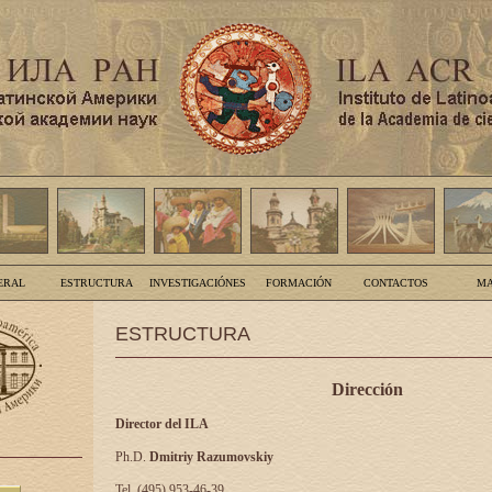
ERAL
ESTRUCTURA
INVESTIGACIÓNES
FORMACIÓN
CONTACTOS
MA
ESTRUCTURA
Dirección
Director del ILA
Ph.D.
Dmitriy Razumovskiy
Tel. (495) 953-46-39